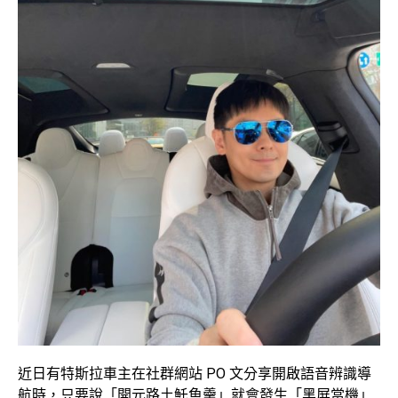
近日有特斯拉車主在社群網站 PO 文分享開啟語音辨識導
航時，只要說「開元路土魠魚羹」就會發生「黑屏當機」