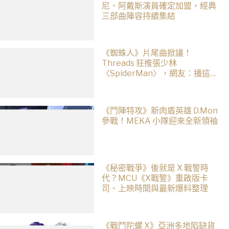
尼、阿戴斯演員確定加盟，經典
三部曲陣容持續集結
《蜘蛛人》片尾曲掀議！
Threads 狂推張少林
〈SpiderMan〉，網友：播這個
直接神作預定
《鬥陣特攻》新肉盾英雄 D.Mon
參戰！MEKA 小隊迎來全新領袖
《秘密戰爭》後就是 X 戰警時
代？MCU《X戰警》重啟版卡
司、上映時間與最新爆料整理
《戰鬥陀螺 X》亞洲多地陷缺貨