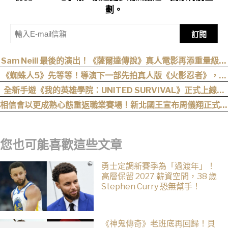
劃。
訂閱
Sam Neill 最後的演出！《薩爾達傳說》真人電影再添重量級卡
司
《蜘蛛人5》先等等！導演下一部先拍真人版《火影忍者》，電
影目前仍處於前製階段
全新手遊《我的英雄學院：UNITED SURVIVAL》正式上線！
事前登錄人數突破 100 萬！
相信會以更成熟心態重返職業賽場！新北國王宣布周儀翔正式加
盟
您也可能喜歡這些文章
勇士定調新賽季為「過渡年」！
高層保留 2027 薪資空間，38 歲
Stephen Curry 恐無幫手！
《神鬼傳奇》老班底再回歸！貝