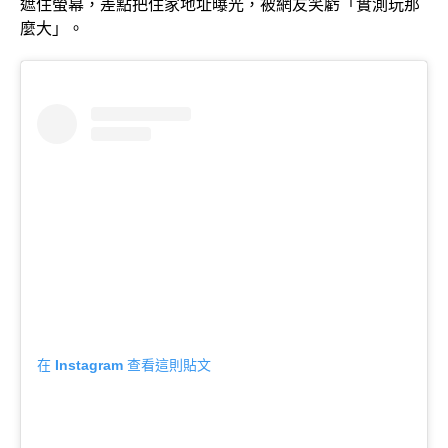
遮住螢幕，差點把住家地址曝光，被網友笑虧「實測玩那
麼大」。
在 Instagram 查看這則貼文