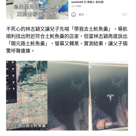
不死心的林志穎又讓兒子先喊「帶我去土魠魚羹」，導航
順利找出附近符合土魠魚羹的店家，但當林志穎再度說出
「開元路土魠魚羹」，螢幕又轉黑，實測結果，讓父子倆
驚呼聲連連。