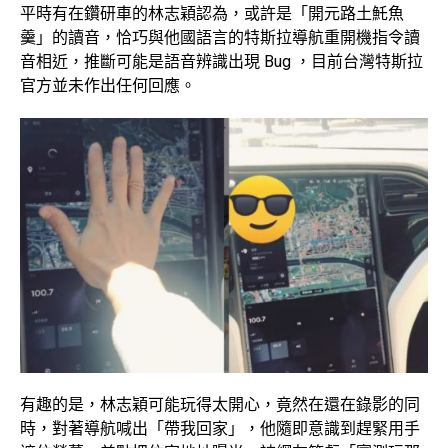
平時有在鑽研車的林志穎認為，或許是「開元路土魠魚
羹」的讀音，恰巧與他國語言的特斯拉導航重開機指令讀
音相近，推斷可能是語音辨識出現 Bug ，目前台灣特斯拉
官方並未作出任何回應。
有趣的是，林志穎可能玩得太開心，竟然在還在錄影的同
時，對著導航喊出「帶我回家」，他隨即意識到趕緊用手