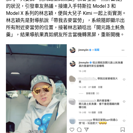
的狀況，引發車友熱議。接連入手特斯拉 Model 3 和
Model X 系列的林志穎，便與大兒子 Kimi 一起上街實測。
林志穎先是對導航說「帶我去麥當勞」，系統隨即顯示出
所有附近麥當勞的位置，接著林志穎唸出「開元路土魠魚
羹」，結果導航果真如網友所言當機轉黑屏，重新開機。