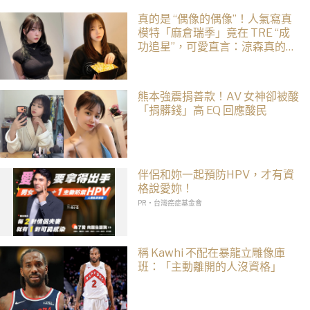
真的是 “偶像的偶像”！人氣寫真
模特「麻倉瑞季」竟在 TRE “成
功追星”，可愛直言：涼森真的太
可愛，幸好有來台灣
熊本強震捐善款！AV 女神卻被酸
「捐髒錢」高 EQ 回應酸民
伴侶和妳一起預防HPV，才有資
格說愛妳！
PR・台灣癌症基金會
稱 Kawhi 不配在暴龍立雕像庫
班：「主動離開的人沒資格」