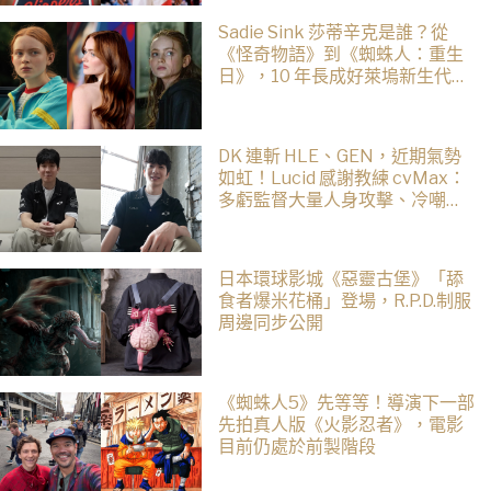
Sadie Sink 莎蒂辛克是誰？從
《怪奇物語》到《蜘蛛人：重生
日》，10 年長成好萊塢新生代女
星
DK 連斬 HLE、GEN，近期氣勢
如虹！Lucid 感謝教練 cvMax：
多虧監督大量人身攻擊、冷嘲熱
諷
日本環球影城《惡靈古堡》「舔
食者爆米花桶」登場，R.P.D.制服
周邊同步公開
《蜘蛛人5》先等等！導演下一部
先拍真人版《火影忍者》，電影
目前仍處於前製階段