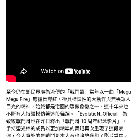
至今仍在鄉民界廣為流傳的「戰鬥哥」當年以一曲「Megu
Megu Fire」應援舞爆紅，極具標誌性的大動作與無畏眾人
目光的精神，始終都是宅圈的驕傲象徵之一，這十年來也
不斷有人持續模仿著這段舞蹈。「EvolutioN_Official」為
致敬戰鬥哥也在昨日釋出「戰鬥哥 10 周年紀念影片」，
手持螢光棒的成員以更加精準的舞蹈再次重現了這段表
演，令人意外的是戰鬥哥本人竟也強勢參與了影片當中，