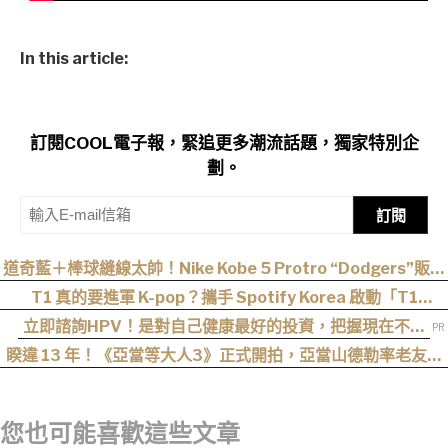
In this article:
訂閱COOL電子報，緊追更多潮流話題，獨家特別企
劃。
訂閱
道奇藍＋棒球縫線太帥！Nike Kobe 5 Protro “Dodgers”販售
資訊釋出
T1 真的要進軍 K-pop？攜手 Spotify Korea 啟動「T1
STARS」出道企劃，單曲 8 月 10 日公開
立即諮詢HPV！是對自己健康最好的投資，把握現在不嫌
晚！
睽違 13 年！《亞當等大人3》正式開拍，亞當山德勒率老友轉
戰 Netflix
您也可能喜歡這些文章