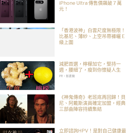
iPhone Ultra 傳售價飆破 7 萬
元！
「香港波神」白雲尺度無極限！
比基尼、薄紗、上空吊帶褲曬 E
級上圍
減肥首選，檸檬加它，堅持一
週，腰細了，瘦到你懷疑人生
PR・新素簡
《神鬼傳奇》老班底再回歸！貝
尼、阿戴斯演員確定加盟，經典
三部曲陣容持續集結
立即諮詢HPV！是對自己健康最