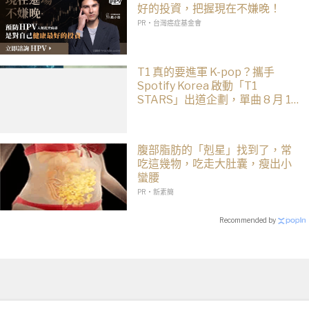
好的投資，把握現在不嫌晚！
PR・台灣癌症基金會
T1 真的要進軍 K-pop？攜手
Spotify Korea 啟動「T1
STARS」出道企劃，單曲 8 月 10
日公開
腹部脂肪的「剋星」找到了，常
吃這幾物，吃走大肚囊，瘦出小
蠻腰
PR・新素簡
Recommended by