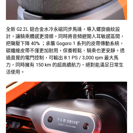
全新 G2.2L 鋁合金水冷永磁同步馬達，導入螺旋齒紋設
計，讓騎乘體感更滑順，同時將音頻避開人耳敏感區間，
把聲壓下降 40% ；承襲 Gogoro 1 系列的皮帶傳動系統，
碳纖維皮帶不僅更加耐用，保養輕鬆、騎乘也更安靜。透
過直覺的電門控制，可輸出 8.1 PS / 3,000 rpm 最大馬
力，同時擁有 150 km 的超高續航力，絕對能滿足日常生
活使用。