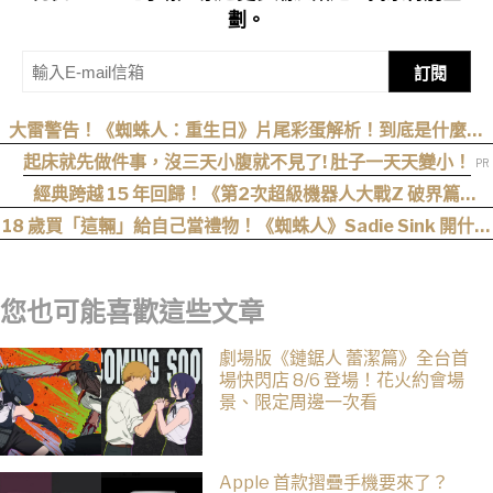
劃。
訂閱
大雷警告！《蜘蛛人：重生日》片尾彩蛋解析！到底是什麼意
思？推測這個可能性最高
起床就先做件事，沒三天小腹就不見了! 肚子一天天變小！
經典跨越 15 年回歸！《第2次超級機器人大戰Z 破界篇
Remastered》確定製作，帶你回顧 SRWZ 系列
18 歲買「這輛」給自己當禮物！《蜘蛛人》Sadie Sink 開什麼
車？
您也可能喜歡這些文章
劇場版《鏈鋸人 蕾潔篇》全台首
場快閃店 8/6 登場！花火約會場
景、限定周邊一次看
Apple 首款摺疊手機要來了？