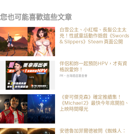
官方緊急改口：全員出席見面會！
您也可能喜歡這些文章
白雪公主、小紅帽、長髮公主太
兇！性感童話動作遊戲《Swords
& Slippers》Steam 頁面公開
伴侶和妳一起預防HPV，才有資
格說愛妳！
PR・台灣癌症基金會
《麥可傑克森》確定推續集！
《Michael 2》最快今年底開拍、
上映時間曝光
安德魯加菲爾德被問《蜘蛛人：