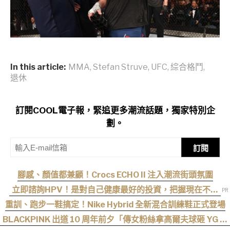
In this article:
MMA
,
Stefan Struve
,
UFC
,
綜合格鬥
,
退休
訂閱COOL電子報，緊追更多潮流話題，獨家特別企
劃。
訂閱
腳感、顏值都兼顧！Crocs ECHO II 注入潮流街頭氛圍
立即諮詢HPV！是對自己健康最好的投資，把握現在不嫌
晚！
重訓、跑步一鞋搞定！Nike Hybrid 全新混合訓練鞋正式登場
BLACKPINK 出道 10 周年前夕「傳女粉絲拿高爾夫球砸 YG 」