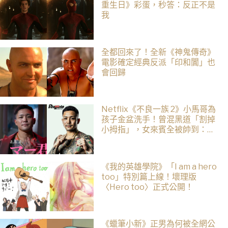
重生日》彩蛋，秒答：反正不是
我
全都回來了！全新《神鬼傳奇》
電影確定經典反派「印和闐」也
會回歸
Netflix《不良一族 2》小馬哥為
孩子金盆洗手！曾混黑道「割掉
小拇指」，女來賓全被帥到：超
有骨氣
《我的英雄學院》「I am a hero
too」特別篇上線！壞理版
〈Hero too〉正式公開！
《蠟筆小新》正男為何被全網公