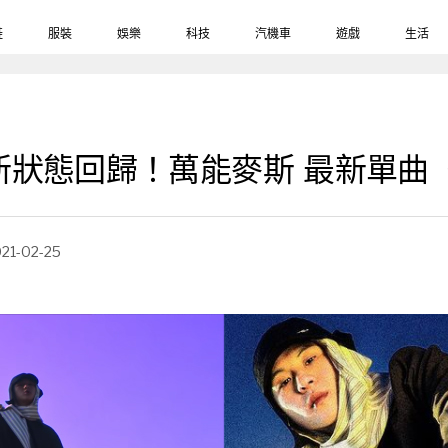
鞋
服裝
娛樂
科技
汽機車
遊戲
生活
新狀態回歸！萬能麥斯 最新單曲
21-02-25