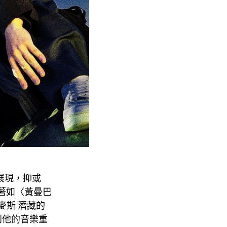
時的展現，抑或
著如〈黃曼巴
能麥斯 潛藏的
到他的音樂重