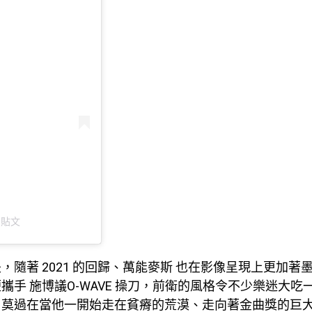
的貼文
，隨著 2021 的回歸、萬能麥斯 也在影像呈現上更加著
攜手 施博議O-WAVE 操刀，前衛的風格令不少樂迷大吃
，莫過在當他一開始走在貧瘠的荒漠、走向著金曲獎的巨