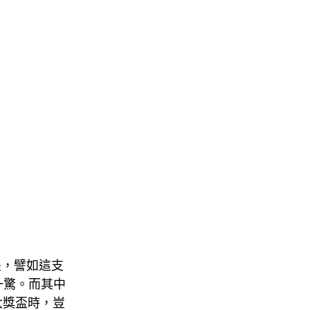
墨，譬如這支
一驚。而其中
大獎盃時，豈