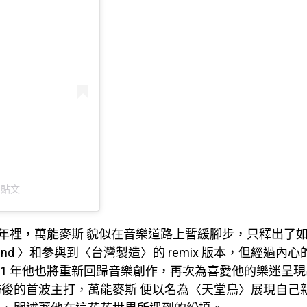
的貼文
20 年裡，萬能麥斯 貌似在音樂道路上暫緩腳步，只釋出了
st wind 〉和參與到〈台灣製造〉的 remix 版本，但經過
021 年他也將重新回歸音樂創作，再次為喜愛他的樂迷呈
後的首波主打，萬能麥斯 便以名為〈天堂鳥〉展現自己