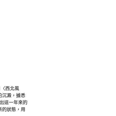
如〈西北風
內心的沉澱，據悉
現出這一年來的
新的狀態，用