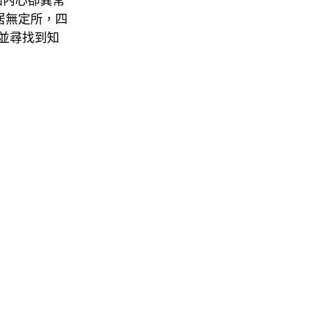
知內心卻異常
“居無定所，四
並尋找到知