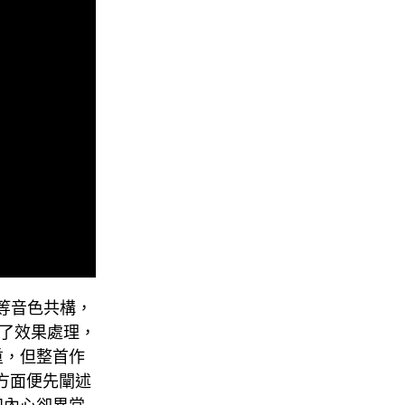
等音色共構，
加了效果處理，
重，但整首作
 方面便先闡述