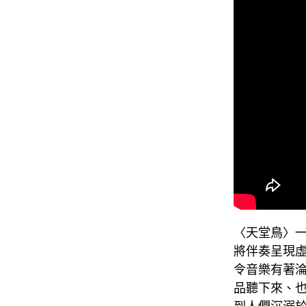
〈天堂鳥〉一
將伴奏呈現虛
令音樂有著
品聽下來、也