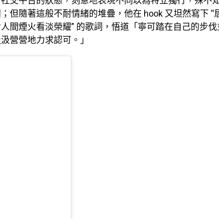
於社交平台的狀態，刻意地表現不同以為特立獨行，殊不
；但隨著這般不耐情緒的堆疊，他在 hook 又坦然寫下 
人間煙火看淡榮耀” 的歌詞，悟道「寧可踏在自己的步伐
汲汲營營地力求認可。」