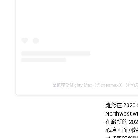
萬能麥斯Mighty Max（@chenmax0）分享
雖然在 20
Northwe
在嶄新的 2
心境。而回歸