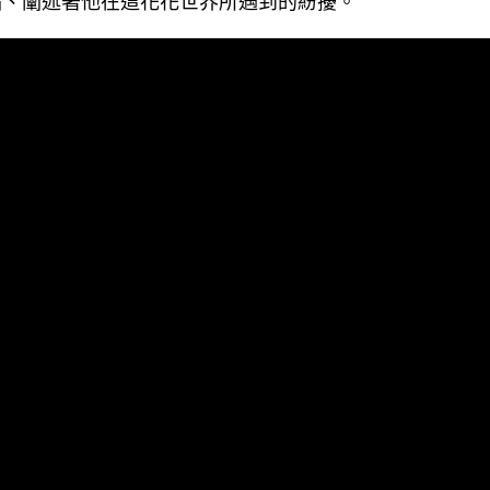
唱、闡述著他在這花花世界所遇到的紛擾。