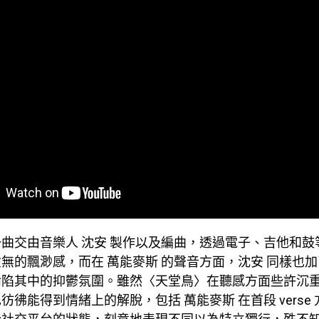
曲交由音樂人 沈安 製作以及編曲，透過電子、吉他和鼓
無的飄渺感，而在 萬能麥斯 的聲音方面，沈安 同樣也
淪陷其中的抑鬱氛圍。雖然〈天堂鳥〉在聽感方面些許沉
彷彿能得到情緒上的解脫，包括 萬能麥斯 在首段 verse