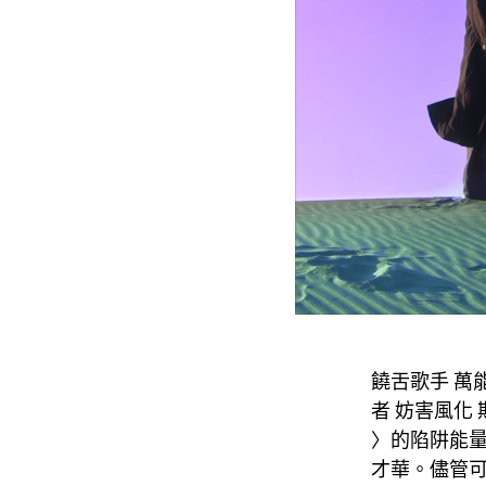
饒舌歌手 萬能麥
者 妨害風化
〉的陷阱能量、
才華。儘管