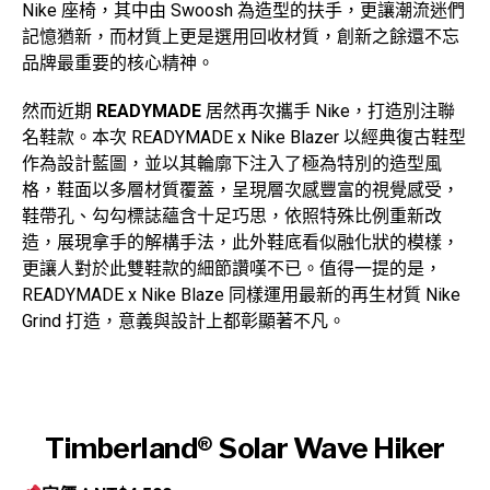
Nike 座椅，其中由 Swoosh 為造型的扶手，更讓潮流迷們
記憶猶新，而材質上更是選用回收材質，創新之餘還不忘
品牌最重要的核心精神。
然而近期
READYMADE
居然再次攜手 Nike，打造別注聯
名鞋款。本次 READYMADE x Nike Blazer 以經典復古鞋型
作為設計藍圖，並以其輪廓下注入了極為特別的造型風
格，鞋面以多層材質覆蓋，呈現層次感豐富的視覺感受，
鞋帶孔、勾勾標誌蘊含十足巧思，依照特殊比例重新改
造，展現拿手的解構手法，此外鞋底看似融化狀的模樣，
更讓人對於此雙鞋款的細節讚嘆不已。值得一提的是，
READYMADE x Nike Blaze 同樣運用最新的再生材質 Nike
Grind 打造，意義與設計上都彰顯著不凡。
Timberland® Solar Wave Hiker