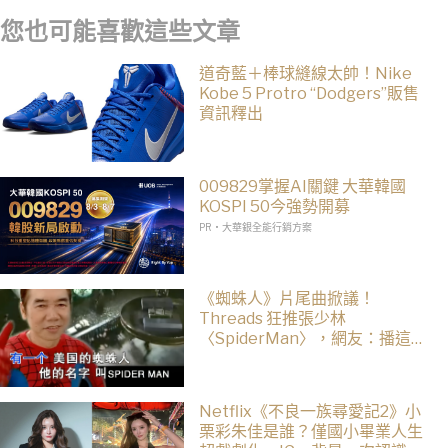
您也可能喜歡這些文章
道奇藍＋棒球縫線太帥！Nike
Kobe 5 Protro “Dodgers”販售
資訊釋出
009829掌握AI關鍵 大華韓國
KOSPI 50今強勢開募
PR・大華銀全能行銷方案
《蜘蛛人》片尾曲掀議！
Threads 狂推張少林
〈SpiderMan〉，網友：播這個
直接神作預定
Netflix《不良一族尋愛記2》小
栗彩朱佳是誰？僅國小畢業人生