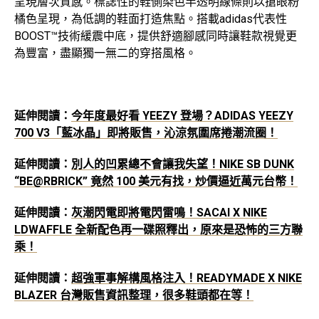
呈現層次質感。標誌性的鞋側染色半透明線條則以搶眼粉
橘色呈現，為低調的鞋面打造焦點。搭載adidas代表性
BOOST™技術緩震中底，提供舒適腳感同時讓鞋款視覺更
為豐富，盡顯獨一無二的穿搭風格。
延伸閱讀：
今年度最好看 YEEZY 登場？ADIDAS YEEZY
700 V3「藍冰晶」即將販售，沁涼氛圍席捲潮流圈！
延伸閱讀：
別人的凹累總不會讓我失望！NIKE SB DUNK
“BE@RBRICK” 竟然 100 美元有找，炒價逼近萬元台幣！
延伸閱讀：
灰潮閃電即將電閃雷鳴！SACAI X NIKE
LDWAFFLE 全新配色再一碟照釋出，原來是恐怖的三方聯
乘！
延伸閱讀：
超強軍事解構風格注入！READYMADE X NIKE
BLAZER 台灣販售資訊整理，很多鞋頭都在等！