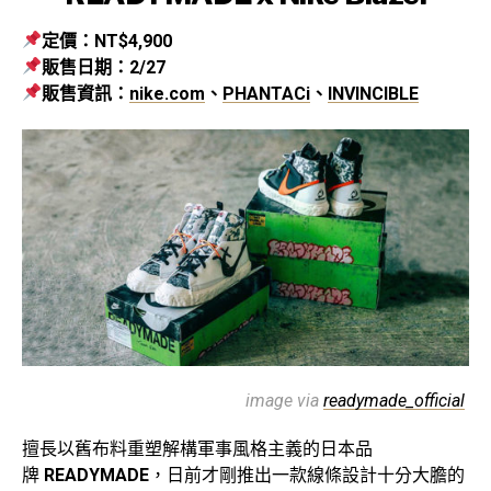
定價：NT$4,900
販售日期：2/27
販售資訊：
nike.com
、
PHANTACi
、
INVINCIBLE
image via
readymade_official
擅長以舊布料重塑解構軍事風格主義的日本品
牌
READYMADE
，日前才剛推出一款線條設計十分大膽的