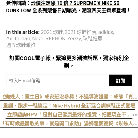
延伸閱讀：
炒價注定漲 10 倍？SUPREME X NIKE SB
DUNK LOW 全系列販售日期曝光，潮流四天王齊聚登場！
In this article:
2021 球鞋
,
2021 球鞋推薦
,
adidas
,
Air Jordan
,
Nike
,
REEBOK
,
Yeezy
,
球鞋推薦
,
週五球鞋激推
訂閱COOL電子報，緊追更多潮流話題，獨家特別企
劃。
訂閱
《蜘蛛人：重生日》成家班沒參與！不過導演證實：成龍「真的
有來片場」
重訓、跑步一鞋搞定！Nike Hybrid 全新混合訓練鞋正式登場
立即諮詢HPV！是對自己健康最好的投資，把握現在不嫌
晚！
「有時候最勇敢的事，就是開口求助」湯姆霍蘭德揭《蜘蛛人：
重生日》最重要的人性核心