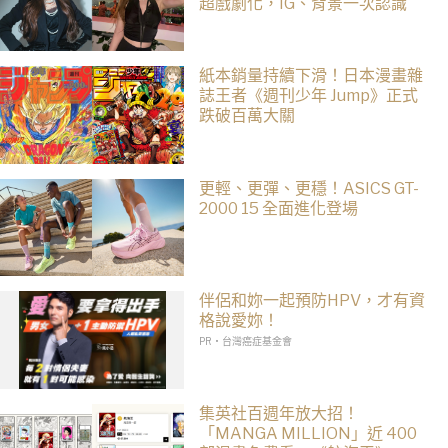
超戲劇化，IG、背景一次認識
紙本銷量持續下滑！日本漫畫雜
誌王者《週刊少年 Jump》正式
跌破百萬大關
更輕、更彈、更穩！ASICS GT-
2000 15 全面進化登場
伴侶和妳一起預防HPV，才有資
格說愛妳！
PR・台灣癌症基金會
集英社百週年放大招！
「MANGA MILLION」近 400