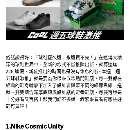
俗話說得好：「球鞋恆久遠，永遠買不完！」在這博大精
深的球鞋世界中，全新的款式不斷推陳出新，就算適逢
228 連假，新鞋推出的時間也是沒有休息的啦~本週「週
五球鞋激推」就是要為你帶來五款熱門鞋履，每一雙都在
經典的鞋身輪廓下加入了設計者與眾不同的細節思維，造
就一雙雙蘊含深厚底蘊與設計感的定番鞋履，每雙可說是
十分好看又百搭！那我們話不多說，趕緊來看看有哪些好
鞋可買吧！
1.Nike Cosmic Unity