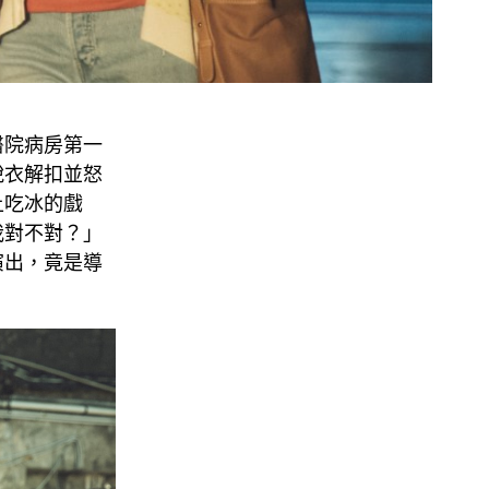
醫院病房第一
脫衣解扣並怒
上吃冰的戲
我對不對？」
演出，竟是導