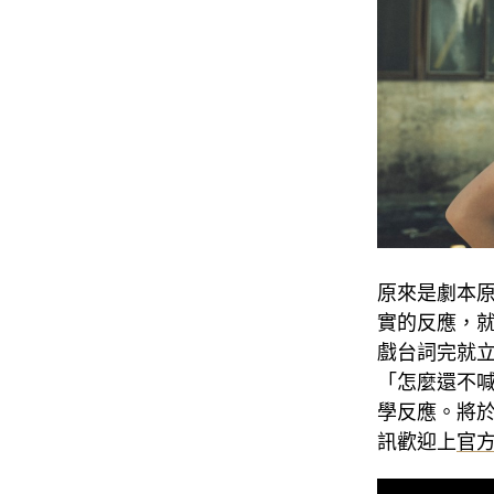
原來是劇本
實的反應，
戲台詞完就
「怎麼還不
學反應。將
訊歡迎上
官