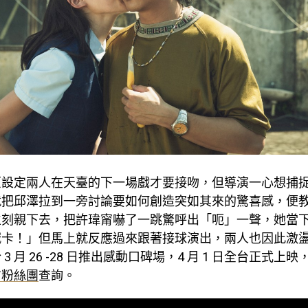
原設定兩人在天臺的下一場戲才要接吻，但導演一心想捕
就把邱澤拉到一旁討論要如何創造突如其來的驚喜感，便
立刻親下去，把許瑋甯嚇了一跳驚呼出「呃」一聲，她當
喊卡！」但馬上就反應過來跟著接球演出，兩人也因此激
於
3
月
26 -28
日推出感動口碑場，
4
月
1
日全台正式上映
方粉絲團
查詢。