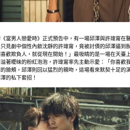
的《當男人戀愛時》正式預告中，有一場邱澤與許瑋甯在
，只見劇中個性內斂沈靜的許瑋甯，竟被討債的邱澤逼到
們喜歡欺負人，就從現在開始！」最吸睛的是一場在天臺
洋溢著曖昧的粉紅泡泡，許瑋甯率先主動示愛：「你喜歡
澤的臉頰，邱澤則回以猛烈的親吻，這場看來默契十足的
邱澤的私下套招！