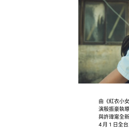
由《紅衣小
演殷振豪執
與許瑋甯全
4
月
1
日全台