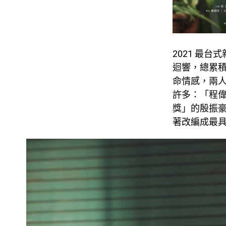
2021
最台式
迴響，總累
命情感，兩
許多：「程
獎」的殷振
著改編成最