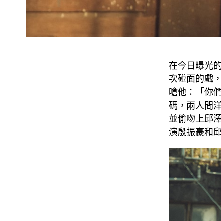
在今日曝光
次碰面的戲
嗆他：「你
碼，兩人間
並偷吻上邱
演殷振豪和