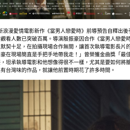
新浪漫愛情電影新作《當男人戀愛時》前導預告自釋出後
積觀看人數已突破百萬。導演殷振豪因合作《當男人戀愛
人默契十足，在拍攝現場合作無間，讓首次執導電影長片
偉豪在現場簡直是手把手地帶我走！」曾榮獲金曲獎「最
豪，坦承執導電影和他想像得很不一樣，尤其是要如何將
具有台灣味的作品，就讓他前置時期花了許多時間。