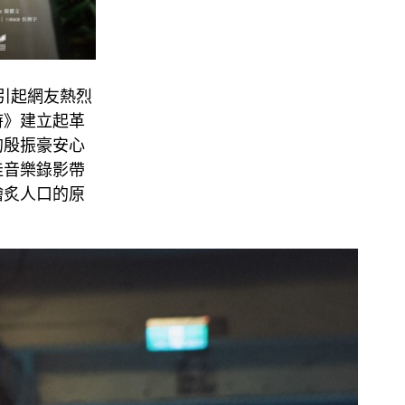
引起網友熱烈
時》建立起革
的殷振豪安心
佳音樂錄影帶
膾炙人口的原