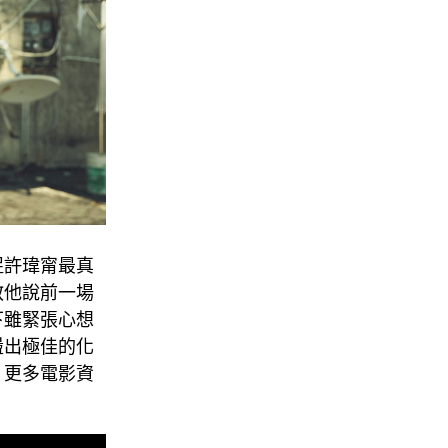
捉許瑋甯最真
教他說前一場
下雖緊張心想
盪出極佳的化
，更多電影資