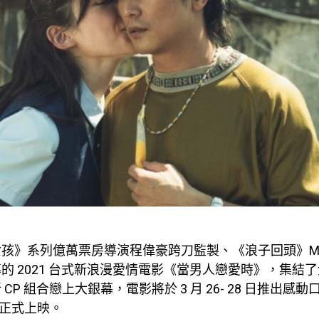
女孩》系列億萬票房導演程偉豪跨刀監製、《浪子回頭》
導的
2021
台式新浪漫愛情電影《當男人戀愛時》，集結了
新
CP
組合戀上大銀幕，電影將於
3
月
26- 28
日推出感動
正式上映。