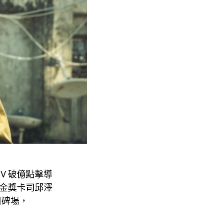
MV
破億點擊導
金獎卡司邱澤
口碑場，