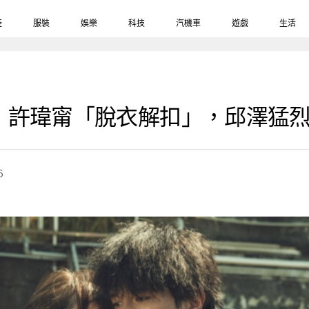
鞋
服裝
娛樂
科技
汽機車
遊戲
生活
》許瑋甯「脫衣解扣」，邱澤猛
6