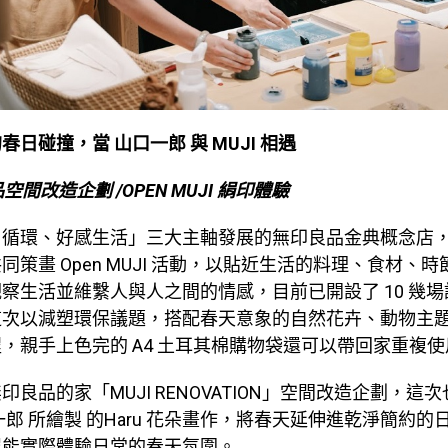
日碰撞，當 山口一郎 與 MUJI 相遇
間改造企劃 /OPEN MUJI 絹印體驗
、循環、好感生活」三大主軸發展的無印良品金典概念店
同策畫 Open MUJI 活動，以貼近生活的料理、食材、
察生活並維繫人與人之間的情感，目前已開設了 10 幾
這次以減塑環保議題，搭配春天意象的自然花卉、動物主
，親手上色完的 A4 土耳其棉購物袋還可以帶回家重複
印良品的家「MUJI RENOVATION」空間改造企劃，這
一郎 所繪製 的Haru 花朵畫作，將春天延伸進乾淨簡約的
眾能實際體驗日常的春天氛圍。