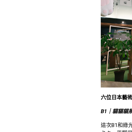
六位日本藝
B1
｜貓貓貓
這次B1和綠光