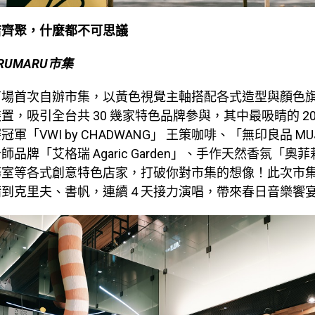
店齊聚，什麼都不可思議
RUMARU市集
商場首次自辦市集，以黃色視覺主軸搭配各式造型與顏色
置，吸引全台共 30 幾家特色品牌參與，其中最吸睛的 20
軍「VWI by CHADWANG」 王策咖啡、「無印良品 M
品牌「艾格瑞 Agaric Garden」、手作天然香氛「奧
務室等各式創意特色店家，打破你對市集的想像！此次市
到克里夫、書帆，連續 4 天接力演唱，帶來春日音樂饗