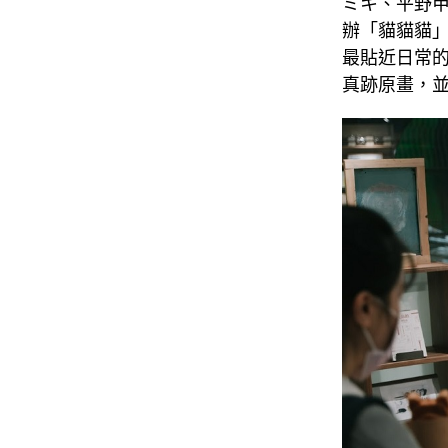
ミキ、平野甲賀
辦「貓貓貓
最貼近日常
真跡原畫，