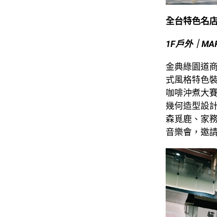
全台特色名
1F
戶外｜MA
金典綠園道
式風格特色裝
咖啡沖煮大賽冠
幾何造型設計師
森覓鹿、家
音樂會，邀請