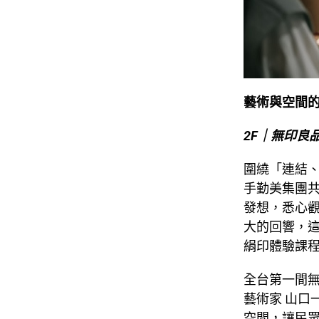
藝術與空間的春
2F
｜無印良品空
圍繞「連結
手勤美集團共
發想，悉心觀
大的回響，
絹印體驗課程
全台第一間無
藝術家 山口
空間，讓民