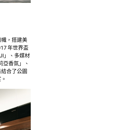
旗幟，搭建美
17 年世界盃
UJI」、多媒材
菲莉亞香氛」、
集結合了公園
宴。