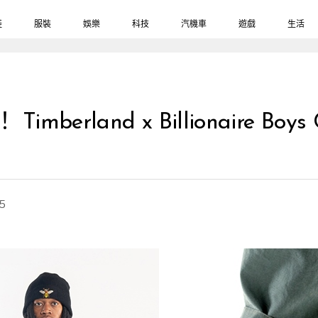
鞋
服裝
娛樂
科技
汽機車
遊戲
生活
berland x Billionaire Boy
15