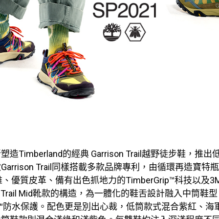
 重新塑造Timberland的經典 Garrison Trail越野徒步鞋，
arrison Trail同樣搭載多款品牌專利，由循環再造寶特
纖維、優質皮革、備有出色抓地力的TimberGrip™科技以及3
son Trail Mid靴款的構造，為一體化的鞋舌設計融入中筒
TEX™防水保護。配色更是別出心裁，低筒款式混合紫紅、