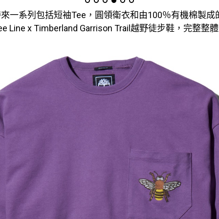
來一系列包括短袖Tee，圓領衛衣和由100％有機棉製成的
Line x Timberland Garrison Trail越野徒步鞋，完整