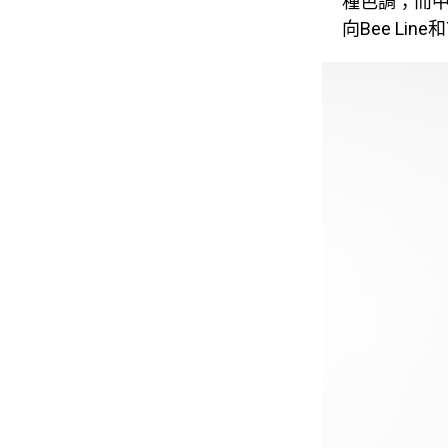
種色調；而
向Bee Lin