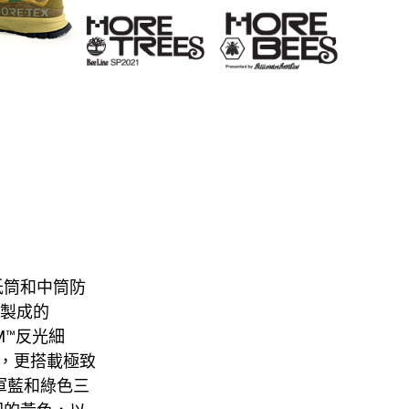
推出低筒和中筒防
瓶製成的
M™反光細
鞋型，更搭載極致
海軍藍和綠色三