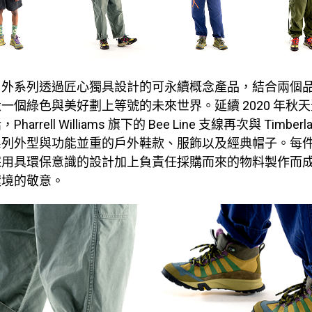
戶外系列透過匠心獨具設計的可永續概念產品，結合兩個
一個綠色與美好劃上等號的未來世界。延續 2020 年秋天登
arrell Williams 旗下的 Bee Line 支線再次與 Timber
系列外型與功能並重的戶外鞋款、服飾以及經典帽子。每
採用具環保意識的設計加上負責任採購而來的物料製作而
環境的敬意。