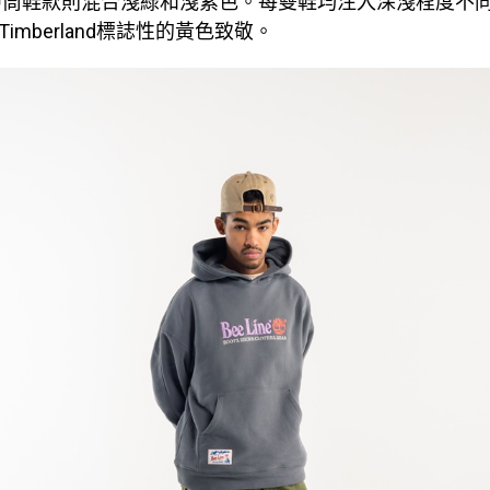
中筒鞋款則混合淺綠和淺紫色。每雙鞋均注入深淺程度不
e和Timberland標誌性的黃色致敬。