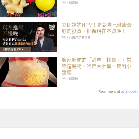
PR・新素簡
立即諮詢HPV！是對自己健康最
好的投資，把握現在不嫌晚！
PR・台灣癌症基金會
腹部脂肪的「剋星」找到了，常
吃這幾物，吃走大肚囊，瘦出小
蠻腰
PR・新素簡
Recommended by