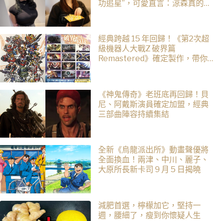
功追星”，可愛直言：涼森真的太
可愛，幸好有來台灣
經典跨越 15 年回歸！《第2次超
級機器人大戰Z 破界篇
Remastered》確定製作，帶你
回顧 SRWZ 系列
《神鬼傳奇》老班底再回歸！貝
尼、阿戴斯演員確定加盟，經典
三部曲陣容持續集結
全新《烏龍派出所》動畫聲優將
全面換血！兩津、中川、麗子、
大原所長新卡司 9 月 5 日揭曉
減肥首選，檸檬加它，堅持一
週，腰細了，瘦到你懷疑人生