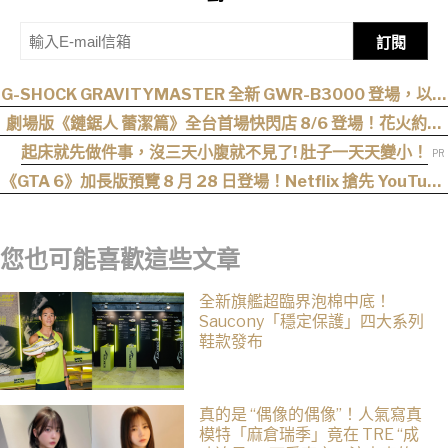
訂閱
G-SHOCK GRAVITYMASTER 全新 GWR-B3000 登場，以超
音速噴射機為靈感！
劇場版《鏈鋸人 蕾潔篇》全台首場快閃店 8/6 登場！花火約會
場景、限定周邊一次看
起床就先做件事，沒三天小腹就不見了! 肚子一天天變小！
《GTA 6》加長版預覽 8 月 28 日登場！Netflix 搶先 YouTube
六小時首播
您也可能喜歡這些文章
全新旗艦超臨界泡棉中底！
Saucony「穩定保護」四大系列
鞋款發布
真的是 “偶像的偶像”！人氣寫真
模特「麻倉瑞季」竟在 TRE “成