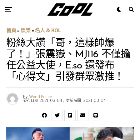
首頁
»
娛樂
»
名人 & KOL
粉絲大讚「哥，這樣帥爆
了！」張震嶽、MJ116 不僅擔
任公益大使，E.so 還發布
「心得文」引發群眾激推！
By
World Peace
發布日期
2021-03-04
,
更新時間
2021-03-04