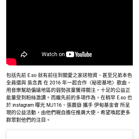
包括先前 E.so 就有前往到關愛之家送物資、甚至兄弟本色
全員還與 吳念真 在 2016 年一起合作〈秘密基地〉歌曲，
用音樂幫助偏遠地區的弱勢孩童獲得關注，十足的公益正
能量受到粉絲激讚。而繼先前的多項作為，在稍早 E.so 也
於 instagram 曝光 MJ116、張震嶽 攜手 伊甸基金會 所呈
現的公益活動，由他們親自擔任推廣大使，希望喚起更多
群眾對他們的注目。