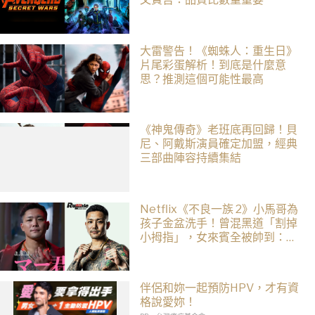
大雷警告！《蜘蛛人：重生日》
片尾彩蛋解析！到底是什麼意
思？推測這個可能性最高
《神鬼傳奇》老班底再回歸！貝
尼、阿戴斯演員確定加盟，經典
三部曲陣容持續集結
Netflix《不良一族 2》小馬哥為
孩子金盆洗手！曾混黑道「割掉
小拇指」，女來賓全被帥到：超
有骨氣
伴侶和妳一起預防HPV，才有資
格說愛妳！