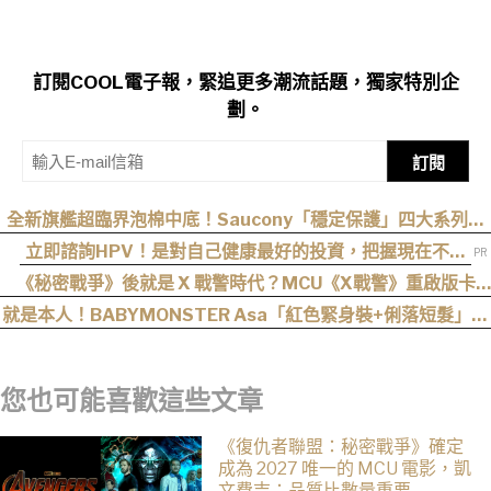
訂閱COOL電子報，緊追更多潮流話題，獨家特別企
劃。
訂閱
全新旗艦超臨界泡棉中底！Saucony「穩定保護」四大系列鞋
款發布
立即諮詢HPV！是對自己健康最好的投資，把握現在不嫌
晚！
《秘密戰爭》後就是 X 戰警時代？MCU《X戰警》重啟版卡
司、上映時間與最新爆料整理
就是本人！BABYMONSTER Asa「紅色緊身裝+俐落短髮」與
艾達王相似度爆表，粉絲狂刷「ASA Wong」
您也可能喜歡這些文章
《復仇者聯盟：秘密戰爭》確定
成為 2027 唯一的 MCU 電影，凱
文費吉：品質比數量重要