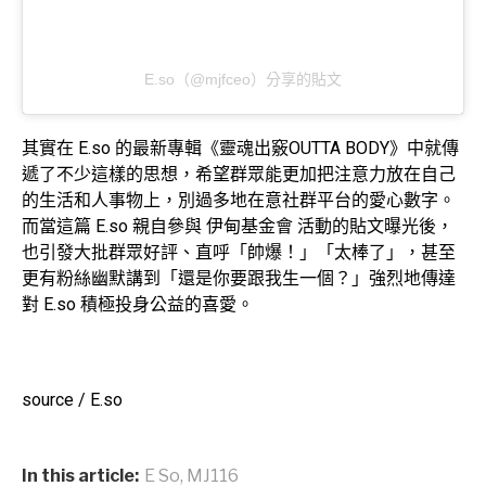
E.so（@mjfceo）分享的貼文
其實在 E.so 的最新專輯《靈魂出竅OUTTA BODY》中就傳
遞了不少這樣的思想，希望群眾能更加把注意力放在自己
的生活和人事物上，別過多地在意社群平台的愛心數字。
而當這篇 E.so 親自參與 伊甸基金會 活動的貼文曝光後，
也引發大批群眾好評、直呼「帥爆！」「太棒了」，甚至
更有粉絲幽默講到「還是你要跟我生一個？」強烈地傳達
對 E.so 積極投身公益的喜愛。
source / E.so
In this article:
E So
,
MJ116