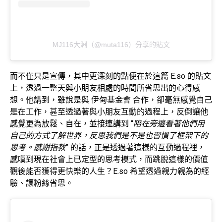
MJ116大淵（@muta116）分享的貼文
而不僅只是宣傳，其中更深刻的點便在於這篇 E.so 的貼文
上，透過一整天與小朋友相處的時間所省思出的心得感
想。他講到，雖說是與 伊甸基金會 合作，卻毫無感覺自己
是在工作，甚至透過著與小朋友互動的過程上，反倒讓他
感覺更為放鬆、自在，並接連講到 “
陪在旁邊看著他們用
自己的方式了解世界，反思我們是不是也習慣了框架下的
思考。感謝指教
” 的話，正是透過著這樣的互動過程裡，
感嘆到現在社會上已定型的思考模式，而跳脫這樣的價值
觀後能否獲得更快樂的人生？E.so 希望透過親力親為的經
驗、讓粉絲省思。