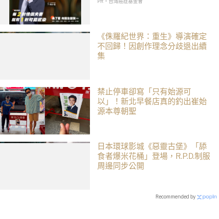
PR・台灣癌症基金會
《侏羅紀世界：重生》導演確定
不回歸！因創作理念分歧退出續
集
禁止停車卻寫「只有始源可
以」！新北早餐店真的釣出崔始
源本尊朝聖
日本環球影城《惡靈古堡》「舔
食者爆米花桶」登場，R.P.D.制服
周邊同步公開
Recommended by