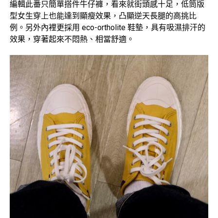
編輯此番只簡單搭件牛仔褲，看來就街頭感十足，低筒版
型女生穿上也能達到顯瘦效果，凸顯逆天長腿的高挑比
例。另外內裡更採用 eco-ortholite 鞋墊，具有吸濕排汗的
效果，穿著起來不悶熱、相當舒適。