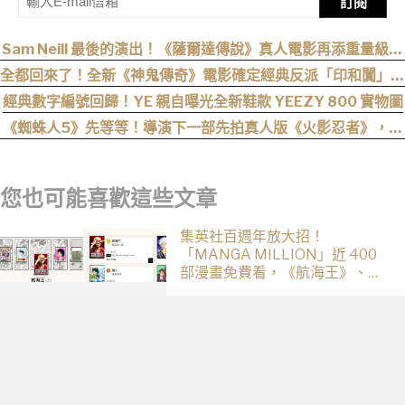
訂閱
Sam Neill 最後的演出！《薩爾達傳說》真人電影再添重量級卡
司
全都回來了！全新《神鬼傳奇》電影確定經典反派「印和闐」也
會回歸
經典數字編號回歸！YE 親自曝光全新鞋款 YEEZY 800 實物圖
《蜘蛛人5》先等等！導演下一部先拍真人版《火影忍者》，電
影目前仍處於前製階段
您也可能喜歡這些文章
集英社百週年放大招！
「MANGA MILLION」近 400
部漫畫免費看，《航海王》、
《火影忍者》支援逾百種語言
《麥可傑克森》確定推續集！
《Michael 2》最快今年底開拍、
上映時間曝光