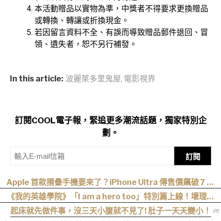
本活動贈品以實物為準，中獎者不得要求更換贈品
或轉換、轉讓或折換現金。
若因留言資料不全、有誤而導致贈品郵件退回、冒
領、遺失者，恕不另行補發。
In this article:
波麗萊多里鬼屋
,
電影視界
訂閱COOL電子報，緊追更多潮流話題，獨家特別企
劃。
訂閱
Apple 首款摺疊手機要來了？iPhone Ultra 傳售價飆破 7 萬
元！
《我的英雄學院》「I am a hero too」特別篇上線！壞理版
〈Hero too〉正式公開！
起床就先做件事，沒三天小腹就不見了! 肚子一天天變小！