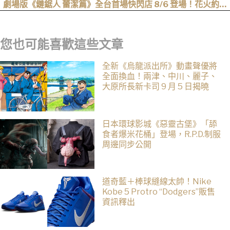
劇場版《鏈鋸人 蕾潔篇》全台首場快閃店 8/6 登場！花火約會
場景、限定周邊一次看
您也可能喜歡這些文章
全新《烏龍派出所》動畫聲優將
全面換血！兩津、中川、麗子、
大原所長新卡司 9 月 5 日揭曉
日本環球影城《惡靈古堡》「舔
食者爆米花桶」登場，R.P.D.制服
周邊同步公開
道奇藍＋棒球縫線太帥！Nike
Kobe 5 Protro “Dodgers”販售
資訊釋出