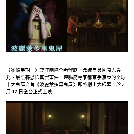
《獵殺星期一》製作團隊全新懼獻，改編自英國鬧鬼最
兇、最陰森恐怖真實事件，連驅魔專家都束手無策的全球
十大鬼屋之首《波麗萊多里鬼屋》即將搬上大銀幕，於 3
月 12 日全台正式上映。