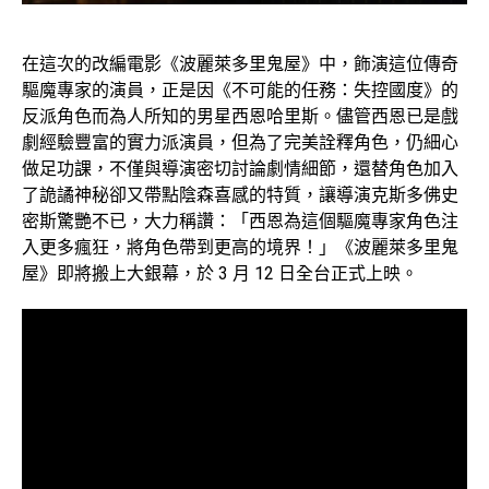
在這次的改編電影《波麗萊多里鬼屋》中，飾演這位傳奇
驅魔專家的演員，正是因《不可能的任務：失控國度》的
反派角色而為人所知的男星西恩哈里斯。儘管西恩已是戲
劇經驗豐富的實力派演員，但為了完美詮釋角色，仍細心
做足功課，不僅與導演密切討論劇情細節，還替角色加入
了詭譎神秘卻又帶點陰森喜感的特質，讓導演克斯多佛史
密斯驚艷不已，大力稱讚：「西恩為這個驅魔專家角色注
入更多瘋狂，將角色帶到更高的境界！」《波麗萊多里鬼
屋》即將搬上大銀幕，於 3 月 12 日全台正式上映。