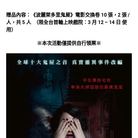
贈品內容：《波麗萊多里鬼屋》電影交換卷 10 張，2 張 /
人，共 5 人 （限全台首輪上映戲院：3 月 12 – 14 日 使
用）
※本次活動僅提供自行領票
※