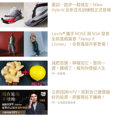
重訓、跑步一鞋搞定！Nike
Hybrid 全新混合訓練鞋正式登場
Levi’s® 攜手 ROSÉ 與 SGA 發表
全新風格篇章「Keep it
Loose」，全新寬版丹寧登場！
減肥首選，檸檬加它，堅持一
週，腰細了，瘦到你懷疑人生
PR・新素簡
立即諮詢HPV！是對自己健康最
好的投資，把握現在不嫌晚！
PR・台灣癌症基金會