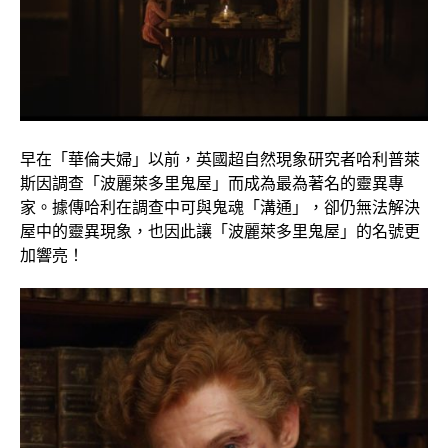
早在「華倫夫婦」以前，英國超自然現象研究者哈利普萊
斯因調查「波麗萊多里鬼屋」而成為最為著名的靈異專
家。據傳哈利在調查中可與鬼魂「溝通」，卻仍無法解決
屋中的靈異現象，也因此讓「波麗萊多里鬼屋」的名號更
加響亮！