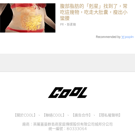
腹部脂肪的「剋星」找到了，常
吃這幾物，吃走大肚囊，瘦出小
蠻腰
PR・新素簡
Recommended by
【關於COOL】
、
【聯絡COOL】
、
【廣告合作】
、
【隱私權聲明】
廠商：英屬蓋曼群島商家庭傳媒股份有限公司城邦分公司
統一編號：80333064