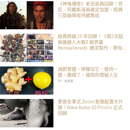
《神鬼傳奇》老班底再回歸！貝
尼、阿戴斯演員確定加盟，經典
三部曲陣容持續集結
經典跨越 15 年回歸！《第2次超
級機器人大戰Z 破界篇
Remastered》確定製作，帶你
回顧 SRWZ 系列
減肥首選，檸檬加它，堅持一
週，腰細了，瘦到你懷疑人生
PR・新素簡
更換全掌式 Zoom 氣墊配置大升
級！Nike Kobe 10 Protro 正式
回歸