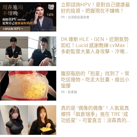
立即諮詢HPV！是對自己健康最
好的投資，把握現在不嫌晚！
PR・台灣癌症基金會
DK 連斬 HLE、GEN，近期氣勢
如虹！Lucid 感謝教練 cvMax：
多虧監督大量人身攻擊、冷嘲熱
諷
腹部脂肪的「剋星」找到了，常
吃這幾物，吃走大肚囊，瘦出小
蠻腰
PR・新素簡
真的是 “偶像的偶像”！人氣寫真
模特「麻倉瑞季」竟在 TRE “成
功追星”，可愛直言：涼森真的太
可愛，幸好有來台灣