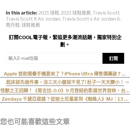
In this article:
2021 球鞋
,
2021 球鞋推薦
,
Travis Scott
,
Travis Scott X Air Jordan
,
Travis Scott x Air Jordan 6
,
喬丹鞋
,
球鞋推薦
訂閱COOL電子報，緊追更多潮流話題，獨家特別企
劃。
訂閱
Apple 首款摺疊手機要來了？iPhone Ultra 傳售價飆破 7 萬
元！
起床就先做件事，沒三天小腹就不見了! 肚子一天天變小！
怪獸之王回歸！《哥吉拉-0.0》9 月登紐約影展世界首映，台灣
11 月 6 日上映
Zendaya 千黛亞是誰？從迪士尼童星到《蜘蛛人》MJ：13 歲
出道後幾乎沒有完整休假
您也可能喜歡這些文章