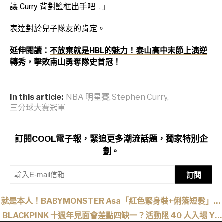
讓 Curry 背對籃框出手吧….」
表達對於兒子隊友的肯定。
延伸閱讀：
不放棄就是HBL的魅力！泰山高中末節上演逆
轉秀，擊敗南山勇奪隊史首冠！
In this article:
NBA 明星賽
,
Stephen Curry
,
三分球大賽冠軍
訂閱COOL電子報，緊追更多潮流話題，獨家特別企
劃。
訂閱
就是本人！BABYMONSTER Asa「紅色緊身裝+俐落短髮」與
艾達王相似度爆表，粉絲狂刷「ASA Wong」
BLACKPINK 十週年見面會差點四缺一？活動限 40 人入場 YG