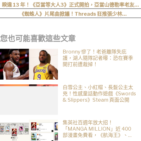
遭全網撻伐！
睽違 13 年！《亞當等大人3》正式開拍，亞當山德勒率老友轉
戰 Netflix
《蜘蛛人》片尾曲掀議！Threads 狂推張少林
〈SpiderMan〉，網友：播這個直接神作預定
您也可能喜歡這些文章
Bronny 慘了！老爸離隊失庇
護，湖人隨隊記者曝：恐在賽季
開打前遭裁掉！
白雪公主、小紅帽、長髮公主太
兇！性感童話動作遊戲《Swords
& Slippers》Steam 頁面公開
集英社百週年放大招！
「MANGA MILLION」近 400
部漫畫免費看，《航海王》、