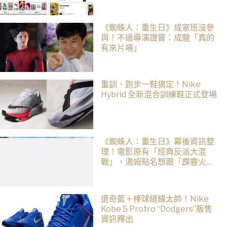
《火影忍者》支援逾百種語言
《蜘蛛人：重生日》成家班沒參
與！不過導演證實：成龍「真的
有來片場」
重訓、跑步一鞋搞定！Nike
Hybrid 全新混合訓練鞋正式登場
《蜘蛛人：重生日》幕後資訊整
理！電影原有「經典反派大混
戰」，湯姆點名想跟「霹靂火」
合作！邁爾斯注定加入 MCU
道奇藍＋棒球縫線太帥！Nike
Kobe 5 Protro “Dodgers”販售
資訊釋出