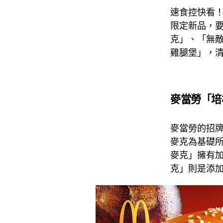
速食控快看！
限定新品，
克」、「無
雞腿堡」，
麥當勞「培
麥當勞的招牌漢
麥克為基礎
麥克」擁有加倍
克」則是添加