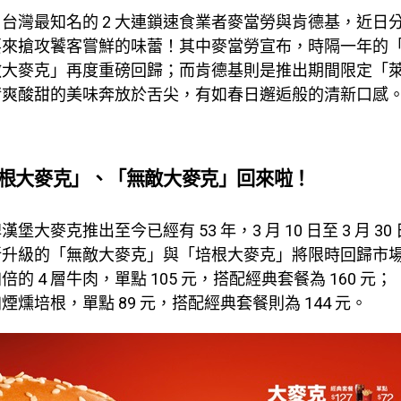
台灣最知名的 2 大連鎖速食業者麥當勞與
肯德基，近日
要來搶攻饕客嘗鮮的味蕾！其中麥當勞宣布，時隔一年的
敵大麥克」再度重磅回歸；而肯德基則是推出期間限定「
清爽酸甜的美味奔放於舌尖，有如春日邂逅般的清新口感
根大麥克」、「無敵大麥克」回來啦！
堡大麥克推出至今已經有 53 年，3 月 10 日至 3 月 3
所升級的「無敵大麥克」與「培根大麥克」將限時回歸市
的 4 層牛肉，單點 105 元，搭配經典套餐為 160 元
煙燻培根，單點 89 元，搭配經典套餐則為 144 元。