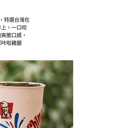
」，特選台灣在
排上，一口咬
的爽脆口感，
塔咔啦雞腿