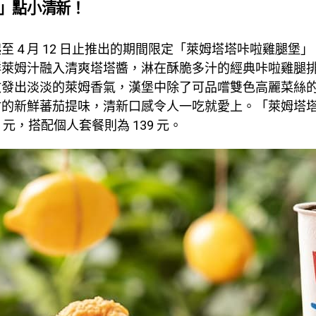
」點小清新！
至 4 月 12 日止推出的期間限定「萊姆塔塔咔啦雞腿堡
鮮萊姆汁融入清爽塔塔醬，淋在酥脆多汁的經典咔啦雞腿
散發出淡淡的萊姆香氣，漢堡中除了可品嚐雙色高麗菜絲
甜的新鮮蕃茄提味，清新口感令人一吃就愛上。「萊姆塔
9 元，搭配個人套餐則為 139 元。