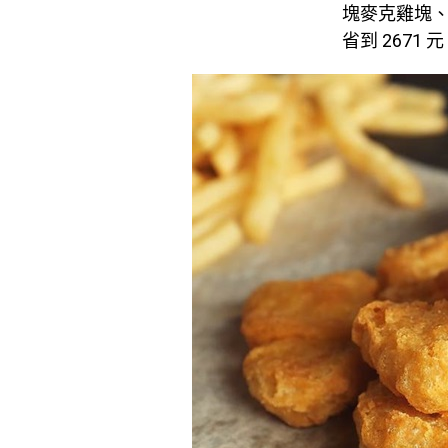
塊麥克雞塊、
省到 2671