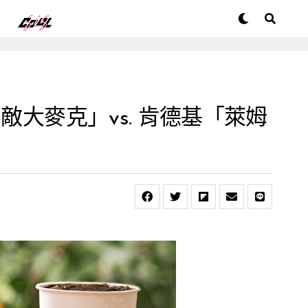
大麥克」vs. 肯德基「萊姆