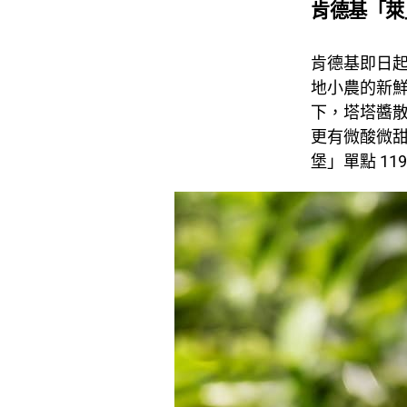
肯德基「萊
肯德基即日起
地小農的新
下，塔塔醬
更有微酸微
堡」單點 11