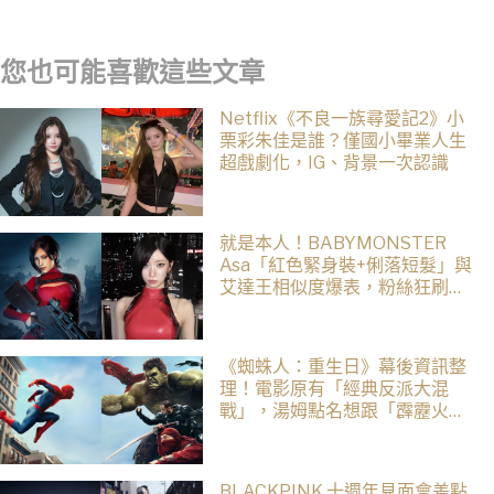
自創貓咪加入四大部族冒險
出道後幾乎沒有完整休假
您也可能喜歡這些文章
Netflix《不良一族尋愛記2》小
栗彩朱佳是誰？僅國小畢業人生
超戲劇化，IG、背景一次認識
就是本人！BABYMONSTER
Asa「紅色緊身裝+俐落短髮」與
艾達王相似度爆表，粉絲狂刷
「ASA Wong」
《蜘蛛人：重生日》幕後資訊整
理！電影原有「經典反派大混
戰」，湯姆點名想跟「霹靂火」
合作！邁爾斯注定加入 MCU
BLACKPINK 十週年見面會差點