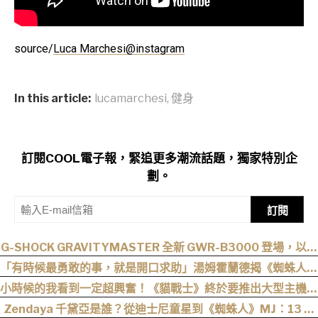
source/
Luca Marchesi@instagram
In this article:
lucamarchesi
,
健身
訂閱COOL電子報，緊追更多潮流話題，獨家特別企
劃。
訂閱
G-SHOCK GRAVITYMASTER 全新 GWR-B3000 登場，以超
音速噴射機為靈感！
「有時候最勇敢的事，就是開口求助」湯姆霍蘭德揭《蜘蛛人：
重生日》最重要的人性核心
小時候的我看到一定超興奮！《貓戰士》終於要推出大型主機遊
戲！《Warrior Cats: Clans of the Forest》今年秋季登場，
Zendaya 千黛亞是誰？從迪士尼童星到《蜘蛛人》MJ：13 歲