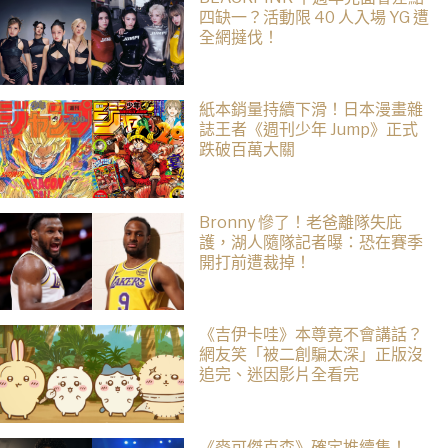
四缺一？活動限 40 人入場 YG 遭
全網撻伐！
紙本銷量持續下滑！日本漫畫雜
誌王者《週刊少年 Jump》正式
跌破百萬大關
Bronny 慘了！老爸離隊失庇
護，湖人隨隊記者曝：恐在賽季
開打前遭裁掉！
《吉伊卡哇》本尊竟不會講話？
網友笑「被二創騙太深」正版沒
追完、迷因影片全看完
《麥可傑克森》確定推續集！