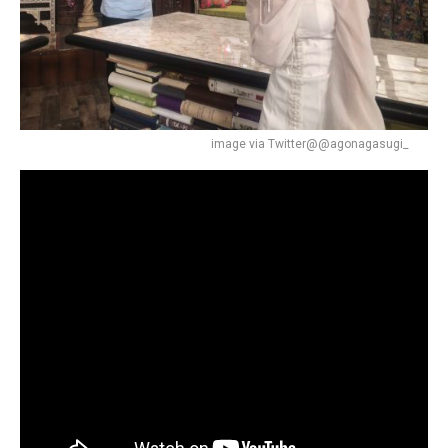
image via Twitter@@agonagasugi_