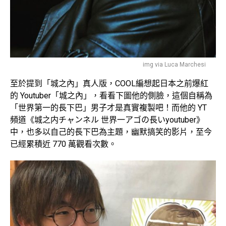
img via Luca Marchesi
至於提到「城之內」真人版，COOL編想起日本之前爆紅
的 Youtuber「城之內」，看看下圖他的側臉，這個自稱為
「世界第一的長下巴」男子才是真實複製吧！而他的 YT
頻道《城之内チャンネル 世界一アゴの長いyoutuber》
中，也多以自己的長下巴為主題，幽默搞笑的影片，至今
已經累積近 770 萬觀看次數。