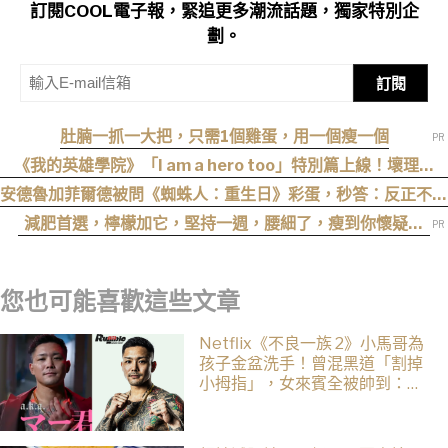
訂閱COOL電子報，緊追更多潮流話題，獨家特別企
劃。
訂閱
肚腩一抓一大把，只需1個雞蛋，用一個瘦一個
《我的英雄學院》「I am a hero too」特別篇上線！壞理版
〈Hero too〉正式公開！
安德魯加菲爾德被問《蜘蛛人：重生日》彩蛋，秒答：反正不是
我
減肥首選，檸檬加它，堅持一週，腰細了，瘦到你懷疑人
生
您也可能喜歡這些文章
Netflix《不良一族 2》小馬哥為
孩子金盆洗手！曾混黑道「割掉
小拇指」，女來賓全被帥到：超
有骨氣