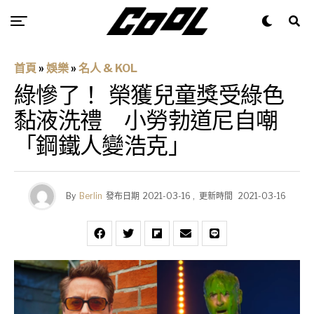
首頁
»
娛樂
»
名人 & KOL
綠慘了！ 榮獲兒童獎受綠色
黏液洗禮 小勞勃道尼自嘲
「鋼鐵人變浩克」
By
Berlin
發布日期
2021-03-16
,
更新時間
2021-03-16