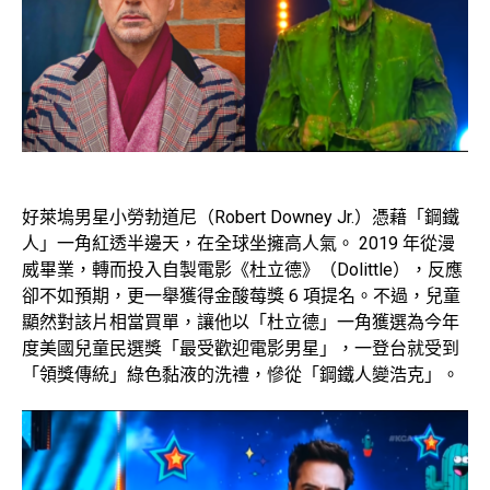
好萊塢男星小勞勃道尼（Robert Downey Jr.）憑藉「鋼鐵
人」一角紅透半邊天，在全球坐擁高人氣。 2019 年從漫
威畢業，轉而投入自製電影《杜立德》（Dolittle），反應
卻不如預期，更一舉獲得金酸莓獎 6 項提名。不過，兒童
顯然對該片相當買單，讓他以「杜立德」一角獲選為今年
度美國兒童民選獎「最受歡迎電影男星」，一登台就受到
「領獎傳統」綠色黏液的洗禮，慘從「鋼鐵人變浩克」。