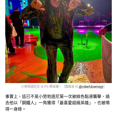
小勞勃道尼在 IG PO 照自嘲。（圖取自 IG
@robertdowneyjr
）
事實上，這已不是小勞勃道尼第一次被綠色黏液襲擊，過
去他以「鋼鐵人」一角獲得「最喜愛超級英雄」，也被噴
得一身綠。