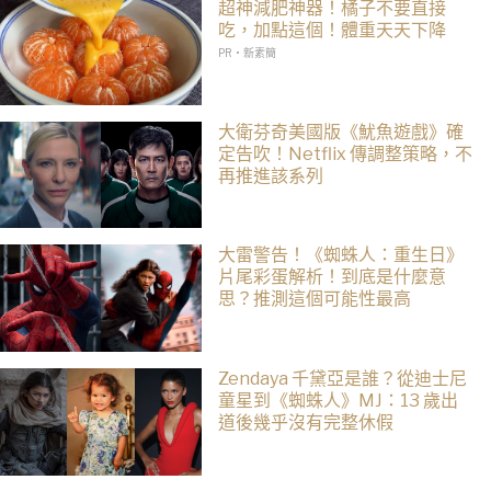
超神減肥神器！橘子不要直接
吃，加點這個！體重天天下降
PR・新素簡
大衛芬奇美國版《魷魚遊戲》確
定告吹！Netflix 傳調整策略，不
再推進該系列
大雷警告！《蜘蛛人：重生日》
片尾彩蛋解析！到底是什麼意
思？推測這個可能性最高
Zendaya 千黛亞是誰？從迪士尼
童星到《蜘蛛人》MJ：13 歲出
道後幾乎沒有完整休假