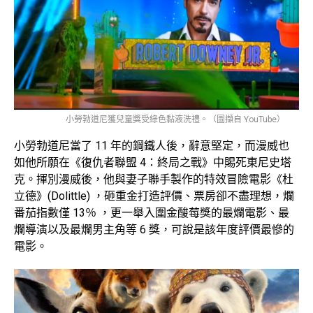
小勞勃道尼獲兒童獎受綠色黏液洗禮。（圖擷自 YouTube）
小勞勃道尼當了 11 年的鋼鐵人後，辭意堅定，而漫威也
如他所願在《復仇者聯盟 4：終局之戰》中賜死東尼史塔
克。揮別漫威後，他與妻子聯手製作的特效冒險電影《杜
立德》(Dolittle) ，砸重金打造評價、票房卻不盡理想，爛
番茄指數僅 13％ ，更一舉入圍金酸莓獎的最爛電影、最
爛導演以及最爛男主角等 6 獎，可說是該年度評價最慘的
電影。