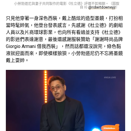
小勞勃道尼與妻子共同製作的電影《杜立德》評價不如預期。（圖取
自 IG
@robertdowneyjr
）
只見他穿著一身深色西裝，戴上酷炫的造型墨鏡，打扮相
當時髦帥氣，他登台發表感言，先感謝《杜立德》的劇組
人員以及片商環球影業，也向所有看過並支持《杜立德》
的影迷們表達謝意，最後還感謝服裝贊助「謝謝時尚品牌
Giorgio Armani 借我西裝」，然而話都還沒說完，綠色黏
液就迎面而來，即使模樣狼狽，小勞勃道尼仍不忘將墨鏡
戴上耍帥。