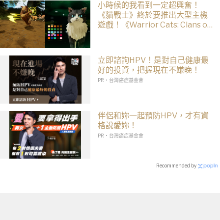
小時候的我看到一定超興奮！
《貓戰士》終於要推出大型主機
遊戲！《Warrior Cats: Clans of
the Forest》今年秋季登場，自
創貓咪加入四大部族冒險
立即諮詢HPV！是對自己健康最
好的投資，把握現在不嫌晚！
PR・台灣癌症基金會
伴侶和妳一起預防HPV，才有資
格說愛妳！
PR・台灣癌症基金會
Recommended by