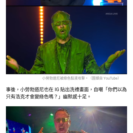
小勞勃道尼被綠色黏液攻擊。（圖擷自 YouTube）
事後，小勞勃道尼也在 IG 貼出洗禮畫面，自嘲「你們以為
只有浩克才會變綠色嗎？」幽默感十足。