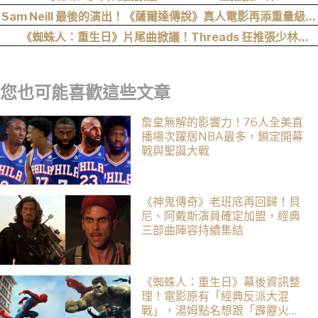
〈SpiderMan〉，網友：播這個直接神作預定
Sam Neill 最後的演出！《薩爾達傳說》真人電影再添重量級卡
司
《蜘蛛人：重生日》片尾曲掀議！Threads 狂推張少林
〈SpiderMan〉，網笑：播這個直接神作預定
您也可能喜歡這些文章
詹皇無解的影響力！76人全美直
播場次躍居NBA最多，鎖定開幕
戰與聖誕大戰
《神鬼傳奇》老班底再回歸！貝
尼、阿戴斯演員確定加盟，經典
三部曲陣容持續集結
《蜘蛛人：重生日》幕後資訊整
理！電影原有「經典反派大混
戰」，湯姆點名想跟「霹靂火」