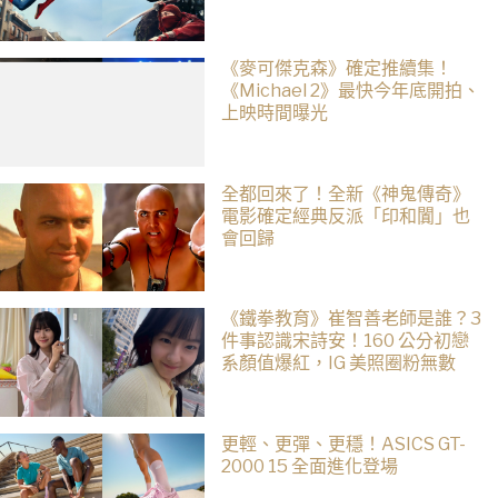
合作！邁爾斯注定加入 MCU
《麥可傑克森》確定推續集！
《Michael 2》最快今年底開拍、
上映時間曝光
全都回來了！全新《神鬼傳奇》
電影確定經典反派「印和闐」也
會回歸
《鐵拳教育》崔智善老師是誰？3
件事認識宋詩安！160 公分初戀
系顏值爆紅，IG 美照圈粉無數
更輕、更彈、更穩！ASICS GT-
2000 15 全面進化登場