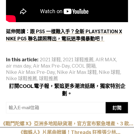
延伸閱讀：
跟 PS5 一樣難入手？全新 PLAYSTATION X
NIKE PG5 聯名諜照釋出，電玩迷準備暴動吧！
In this article:
2021 球鞋
,
2021 球鞋推薦
,
AIR MAX
,
air max day
,
Air Max Pre-Day
,
COOL 開箱
,
Nike Air Max Pre-Day
,
Nike Air Max 球鞋
,
Nike 球鞋
,
Nike 球鞋推薦
,
球鞋推薦
訂閱COOL電子報，緊追更多潮流話題，獨家特別企
劃。
訂閱
《戰鬥陀螺 X》亞洲多地陷缺貨潮，官方宣布緊急增產、3 款商
品開放接單生產
《蜘蛛人》片尾曲掀議！Threads 狂推張少林