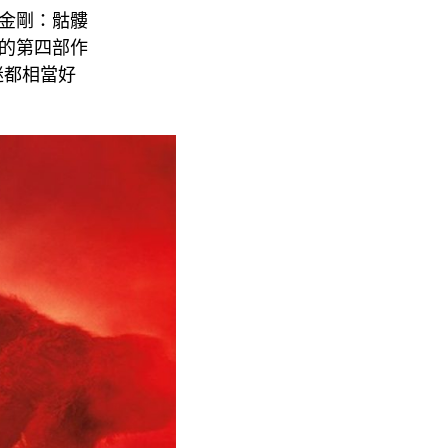
《金剛：骷髏
」的第四部作
迷都相當好