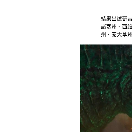
結果出爐哥吉
諸塞州、西
州、蒙大拿州