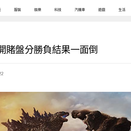
鞋
服裝
娛樂
科技
汽機車
遊戲
生活
開賭盤分勝負結果一面倒
22