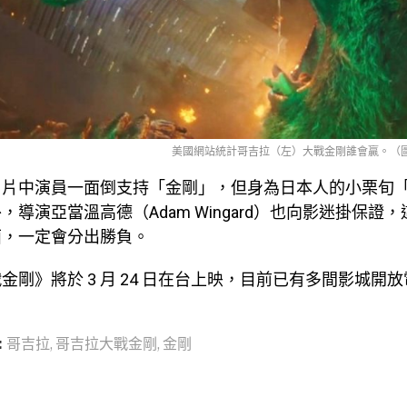
美國網站統計哥吉拉（左）大戰金剛誰會贏。（圖取自
，片中演員一面倒支持「金剛」，但身為日本人的小栗旬
，導演亞當溫高德（Adam Wingard）也向影迷掛保證
面，一定會分出勝負。
金剛》將於 3 月 24 日在台上映，目前已有多間影城開
:
哥吉拉
,
哥吉拉大戰金剛
,
金剛