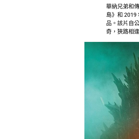
華納兄弟和傳
島》和 20
品。該片自
奇，狹路相