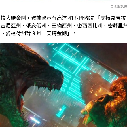
美國網站統
拉大勝金剛，數據顯示有高達 41 個州都是「支持哥吉
維吉尼亞州、俄亥俄州、田納西州、密西西比州、密蘇里
、愛達荷州等 9 州「支持金剛」。