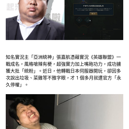
知名實況主「亞洲統神」張嘉航憑藉實況《英雄聯盟》一
戰成名，風格嗆辣有梗，超強實力加上嘴砲功力，成功擄
獲大批「統粉」。近日，他轉戰日本伺服器開玩，卻因多
次說出垃圾、菜雞等不雅字眼，才 1 個多月就遭官方「永
久停權」。