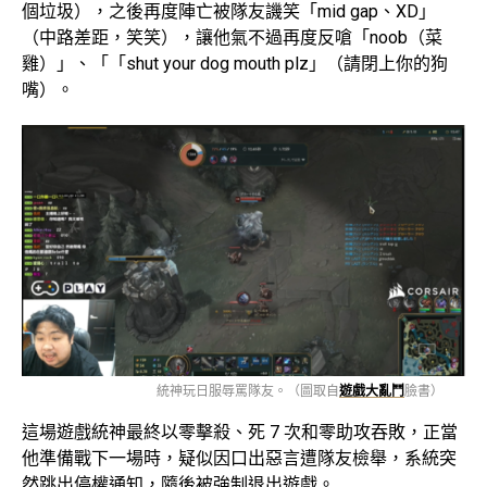
個垃圾），之後再度陣亡被隊友譏笑「mid gap、XD」
（中路差距，笑笑），讓他氣不過再度反嗆「noob（菜
雞）」、「「shut your dog mouth plz」（請閉上你的狗
嘴）。
統神玩日服辱罵隊友。（圖取自
遊戲大亂鬥
臉書）
這場遊戲統神最終以零擊殺、死 7 次和零助攻吞敗，正當
他準備戰下一場時，疑似因口出惡言遭隊友檢舉，系統突
然跳出停權通知，隨後被強制退出遊戲。