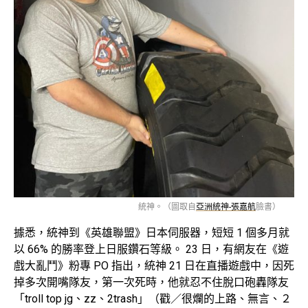
統神。（圖取自
亞洲統神-張嘉航
臉書）
據悉，統神到《英雄聯盟》日本伺服器，短短 1 個多月就
以 66% 的勝率登上日服鑽石等級。 23 日，有網友在《遊
戲大亂鬥》粉專 PO 指出，統神 21 日在直播遊戲中，因死
掉多次開嘴隊友，第一次死時，他就忍不住脫口砲轟隊友
「troll top jg、zz、2trash」（戳／很爛的上路、無言、２