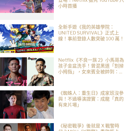
登場！Netflix 搶先 YouTube 六
小時首播
全新手遊《我的英雄學院：
UNITED SURVIVAL》正式上
線！事前登錄人數突破 100 萬！
Netflix《不良一族 2》小馬哥為
孩子金盆洗手！曾混黑道「割掉
小拇指」，女來賓全被帥到：超
有骨氣
《蜘蛛人：重生日》成家班沒參
與！不過導演證實：成龍「真的
有來片場」
《秘密戰爭》後就是 X 戰警時