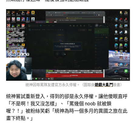
統神因辱罵隊友遭官方永久停權。（圖取自
遊戲大亂鬥
臉書）
統神嘗試重新登入，得到的卻是永久停權，讓他傻眼直呼
「不是啊！我又沒怎樣」、「罵幾個 noob 就被鎖
喔？！」被粉絲笑虧「統神為時一個多月的異國之旅在此
畫下終點。」