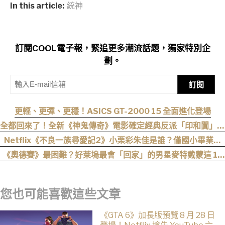
In this article:
統神
訂閱COOL電子報，緊追更多潮流話題，獨家特別企
劃。
訂閱
更輕、更彈、更穩！ASICS GT-2000 15 全面進化登場
全都回來了！全新《神鬼傳奇》電影確定經典反派「印和闐」也
會回歸
Netflix《不良一族尋愛記2》小栗彩朱佳是誰？僅國小畢業人
生超戲劇化，IG、背景一次認識
《奧德賽》最困難？好萊塢最會「回家」的男星麥特戴蒙這 12
部電影哪個回家難度最高？
您也可能喜歡這些文章
《GTA 6》加長版預覽 8 月 28 日