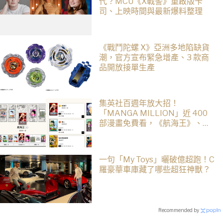
代？MCU《X戰警》重啟版卡
司、上映時間與最新爆料整理
《戰鬥陀螺 X》亞洲多地陷缺貨
潮，官方宣布緊急增產、3 款商
品開放接單生產
集英社百週年放大招！
「MANGA MILLION」近 400
部漫畫免費看，《航海王》、
《火影忍者》支援逾百種語言
一句「My Toys」曬破億超跑！C
羅豪華車庫藏了哪些超狂神獸？
Recommended by