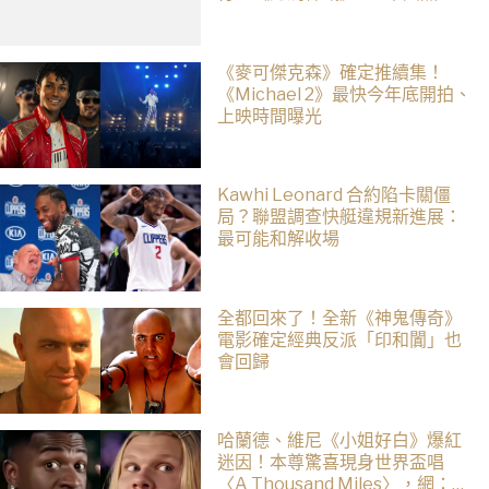
藏著桐人、亞絲娜最深的羈絆
《麥可傑克森》確定推續集！
《Michael 2》最快今年底開拍、
上映時間曝光
Kawhi Leonard 合約陷卡關僵
局？聯盟調查快艇違規新進展：
最可能和解收場
全都回來了！全新《神鬼傳奇》
電影確定經典反派「印和闐」也
會回歸
哈蘭德、維尼《小姐好白》爆紅
迷因！本尊驚喜現身世界盃唱
〈A Thousand Miles〉，網：文