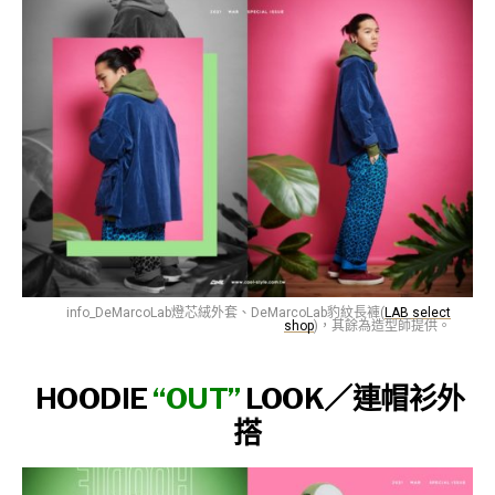
info_DeMarcoLab燈芯絨外套、DeMarcoLab豹紋長褲(
LAB select
shop
)，其餘為造型師提供。
HOODIE
“OUT”
LOOK／
連帽衫外
搭