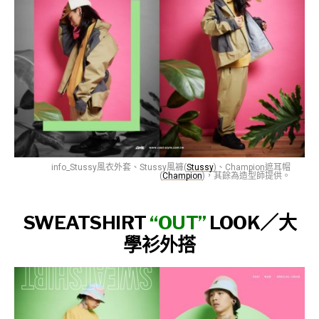
info_Stussy風衣外套、Stussy風褲(
Stussy
)、Champion遮耳帽
(
Champion
)，其餘為造型師提供。
SWEATSHIRT
“OUT”
LOOK／
大
學衫外搭