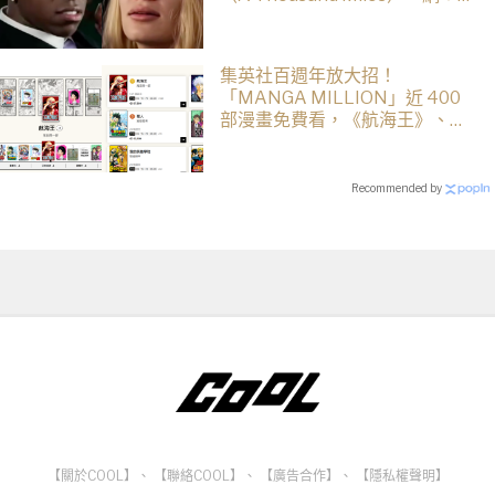
藝復興了
集英社百週年放大招！
「MANGA MILLION」近 400
部漫畫免費看，《航海王》、
《火影忍者》支援逾百種語言
Recommended by
【關於COOL】
、
【聯絡COOL】
、
【廣告合作】
、
【隱私權聲明】