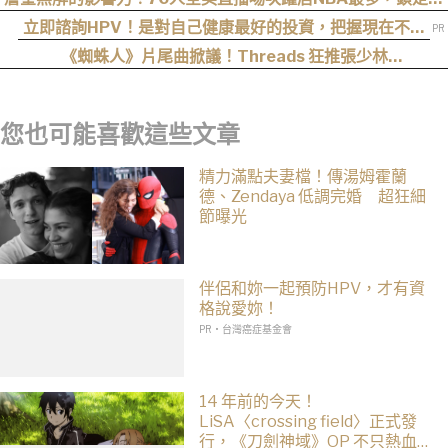
幕戰與聖誕大戰
立即諮詢HPV！是對自己健康最好的投資，把握現在不嫌
晚！
《蜘蛛人》片尾曲掀議！Threads 狂推張少林
〈SpiderMan〉，網友：播這個直接神作預定
您也可能喜歡這些文章
精力滿點夫妻檔！傳湯姆霍蘭
德、Zendaya 低調完婚 超狂細
節曝光
伴侶和妳一起預防HPV，才有資
格說愛妳！
PR・台灣癌症基金會
14 年前的今天！
LiSA〈crossing field〉正式發
行，《刀劍神域》OP 不只熱血還