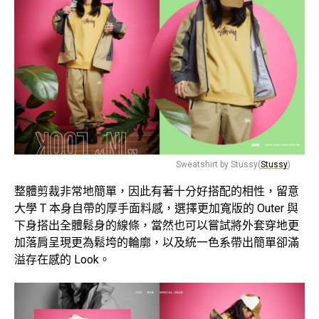
Sweatshirt by Stussy(
Stussy
)
整體剪裁非常地簡單，因此有著十分好搭配的相性，留意
大學 T 本身自帶的厚手面料感，選擇更加寬版的 Outer 與
下身搭出全體鬆身的線條，當然也可以嘗試將外套穿地更
加落肩呈現更為鬆垮的輪廓，以及統一色系帶出簡單卻滿
溢存在感的 Look。