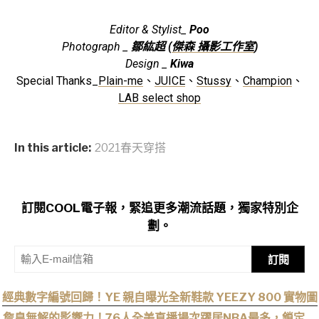
Editor & Stylist_
Poo
Photograph _
鄒紘超 (
傑森 攝影工作室
)
Design _
Kiwa
Special Thanks_
Plain-me
、
JUICE
、
Stussy
、
Champion
、
LAB select shop
In this article:
2021春天穿搭
訂閱COOL電子報，緊追更多潮流話題，獨家特別企
劃。
訂閱
經典數字編號回歸！YE 親自曝光全新鞋款 YEEZY 800 實物圖
詹皇無解的影響力！76人全美直播場次躍居NBA最多，鎖定開