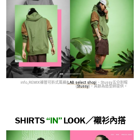
info_REMIX褲管可拆式風褲(
LAB select shop
)、Stussy五分割帽
(
Stussy
)，其餘為造型師提供。
SHIRTS
“IN”
LOOK／
襯衫內搭