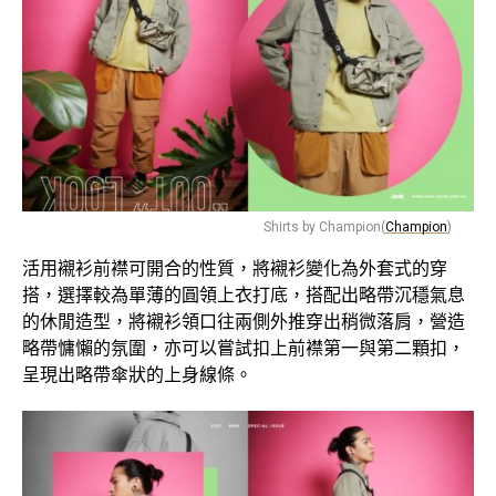
Shirts by Champion(
Champion
)
活用襯衫前襟可開合的性質，將襯衫變化為外套式的穿
搭，選擇較為單薄的圓領上衣打底，搭配出略帶沉穩氣息
的休閒造型，將襯衫領口往兩側外推穿出稍微落肩，營造
略帶慵懶的氛圍，亦可以嘗試扣上前襟第一與第二顆扣，
呈現出略帶傘狀的上身線條。