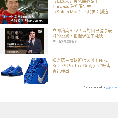
《蜘蛛人》片尾曲掀議！
Threads 狂推張少林
〈SpiderMan〉，網友：播這個
直接神作預定
立即諮詢HPV！是對自己健康最
好的投資，把握現在不嫌晚！
PR・台灣癌症基金會
道奇藍＋棒球縫線太帥！Nike
Kobe 5 Protro “Dodgers”販售
資訊釋出
Recommended by