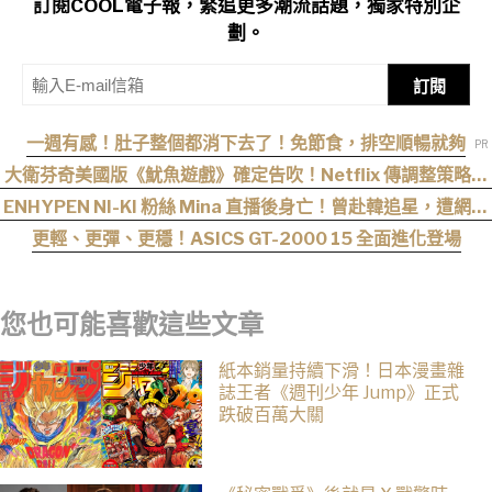
訂閱COOL電子報，緊追更多潮流話題，獨家特別企
劃。
訂閱
一週有感！肚子整個都消下去了！免節食，排空順暢就夠
大衛芬奇美國版《魷魚遊戲》確定告吹！Netflix 傳調整策略，
不再推進該系列
ENHYPEN NI-KI 粉絲 Mina 直播後身亡！曾赴韓追星，遭網暴
事件始末曝光
更輕、更彈、更穩！ASICS GT-2000 15 全面進化登場
您也可能喜歡這些文章
紙本銷量持續下滑！日本漫畫雜
誌王者《週刊少年 Jump》正式
跌破百萬大關