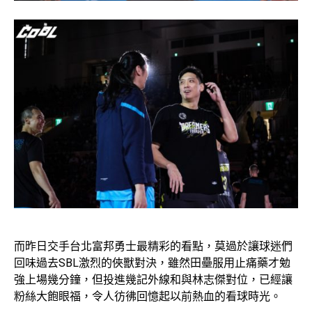
而昨日交手台北富邦勇士最精彩的看點，莫過於讓球迷們
回味過去SBL激烈的俠獸對決，雖然田壘服用止痛藥才勉
強上場幾分鐘，但投進幾記外線和與林志傑對位，已經讓
粉絲大飽眼福，令人彷彿回憶起以前熱血的看球時光。