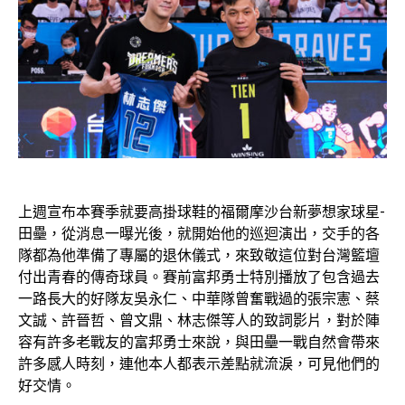
上週宣布本賽季就要高掛球鞋的福爾摩沙台新夢想家球星-
田壘，從消息一曝光後，就開始他的巡迴演出，交手的各
隊都為他準備了專屬的退休儀式，來致敬這位對台灣籃壇
付出青春的傳奇球員。賽前富邦勇士特別播放了包含過去
一路長大的好隊友吳永仁、中華隊曾奮戰過的張宗憲、蔡
文誠、許晉哲、曾文鼎、林志傑等人的致詞影片，對於陣
容有許多老戰友的富邦勇士來說，與田壘一戰自然會帶來
許多感人時刻，連他本人都表示差點就流淚，可見他們的
好交情。