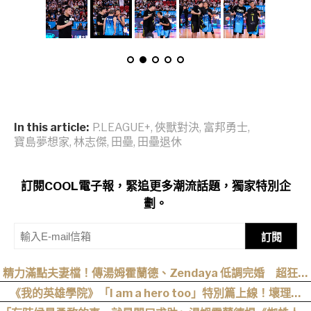
In this article:
P.LEAGUE+
,
俠獸對決
,
富邦勇士
,
寶島夢想家
,
林志傑
,
田壘
,
田壘退休
訂閱COOL電子報，緊追更多潮流話題，獨家特別企
劃。
訂閱
精力滿點夫妻檔！傳湯姆霍蘭德、Zendaya 低調完婚 超狂細
節曝光
《我的英雄學院》「I am a hero too」特別篇上線！壞理版
〈Hero too〉正式公開！