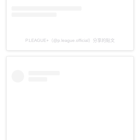
P.LEAGUE+（@p.league.official）分享的貼文