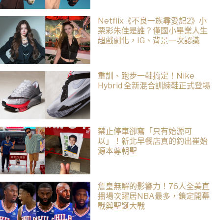
Netflix《不良一族尋愛記2》小
栗彩朱佳是誰？僅國小畢業人生
超戲劇化，IG、背景一次認識
重訓、跑步一鞋搞定！Nike
Hybrid 全新混合訓練鞋正式登場
禁止停車卻寫「只有始源可
以」！新北早餐店真的釣出崔始
源本尊朝聖
詹皇無解的影響力！76人全美直
播場次躍居NBA最多，鎖定開幕
戰與聖誕大戰