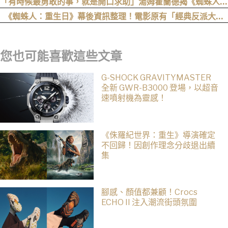
「有時候最勇敢的事，就是開口求助」湯姆霍蘭德揭《蜘蛛人：
重生日》最重要的人性核心
《蜘蛛人：重生日》幕後資訊整理！電影原有「經典反派大混
戰」，湯姆點名想跟「霹靂火」合作！邁爾斯注定加入 MCU
您也可能喜歡這些文章
G-SHOCK GRAVITYMASTER
全新 GWR-B3000 登場，以超音
速噴射機為靈感！
《侏羅紀世界：重生》導演確定
不回歸！因創作理念分歧退出續
集
腳感、顏值都兼顧！Crocs
ECHO II 注入潮流街頭氛圍