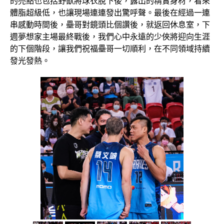
的亮點也包括野獸將球衣脫下後，露出的精實身材，看來
體脂超級低，也讓現場連連發出驚呼聲。最後在經過一連
串感動時間後，壘哥對鏡頭比個讚後，就返回休息室，下
週夢想家主場最終戰後，我們心中永遠的少俠將迎向生涯
的下個階段，讓我們祝福壘哥一切順利，在不同領域持續
發光發熱。