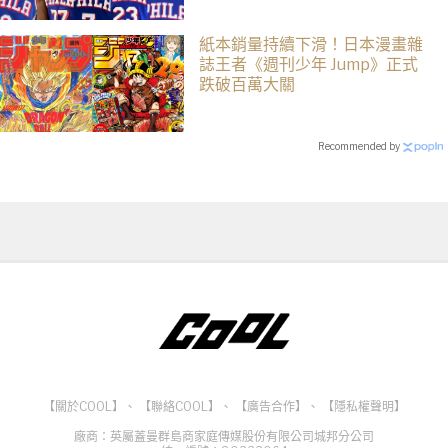
紙本銷量持續下滑！日本漫畫雜
誌王者《週刊少年 Jump》正式
跌破百萬大關
Recommended by
【關於COOL】
、
【聯絡COOL】
、
【廣告合作】
、
【隱私權聲明】
廠商：英屬蓋曼群島商家庭傳媒股份有限公司城邦分公司