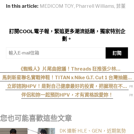
In this article:
MEDICOM TOY
,
Pharrell Williams
,
菲董
訂閱COOL電子報，緊追更多潮流話題，獨家特別企
劃。
訂閱
《蜘蛛人》片尾曲掀議！Threads 狂推張少林
〈SpiderMan〉，網友：播這個直接神作預定
馬刺新星聯名實戰神鞋！TITAN x Nike G.T. Cut 1 台灣抽籤資
訊曝光
立即諮詢HPV！是對自己健康最好的投資，把握現在不嫌
晚！
伴侶和妳一起預防HPV，才有資格說愛妳！
您也可能喜歡這些文章
DK 連斬 HLE、GEN，近期氣勢