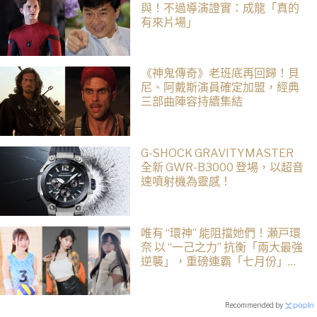
與！不過導演證實：成龍「真的
有來片場」
《神鬼傳奇》老班底再回歸！貝
尼、阿戴斯演員確定加盟，經典
三部曲陣容持續集結
G-SHOCK GRAVITYMASTER
全新 GWR-B3000 登場，以超音
速噴射機為靈感！
唯有 “環神” 能阻擋她們！瀬戸環
奈 以 “一己之力” 抗衡「兩大最強
逆襲」，重磅連霸「七月份」榜
單冠軍
Recommended by