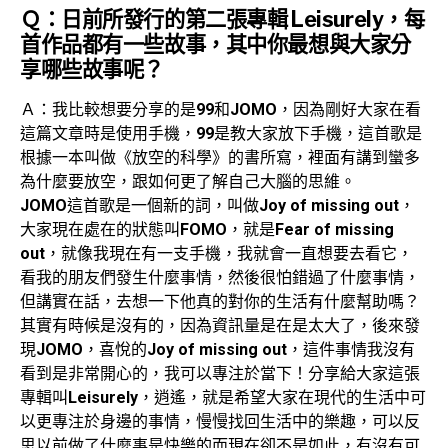
Ｑ：日前所發行的第二張專輯 Leisurely，每
首作品都有一些故事，其中你最想與大家分
享哪些故事呢？
Ａ：我比較想要分享的是
99
和
JOMO
，因為剛好大家在看
這篇文章時是使用手機，
99
是教大家放下手機，這首歌是
根據一本叫做《放空的科學》的書所寫，裡面有講到蠻多
為什麼要放空，跟如何更了解自己大腦的思維。
JOMO
這首歌是一個新的詞，叫做
Joy of missing out
，
大家現在處在的狀態叫
FOMO
，就是
Fear of missing
out
，就像我現在有一支手機，我就會一直想要去看它，
看我的朋友們發生什麼事情，然後很怕錯過了什麼事情，
但講實在話，去想一下他真的對你的生活有什麼幫助嗎？
其實有時候是沒有的，因為資訊量是在是太大了，後來發
現
JOMO
，喜悅的
Joy of missing out
，這件事情我沒有
看到是非常開心的，我可以專注於當下！分享給大家這張
專輯叫
Leisurely
，逍遙，就是希望大家在現代的生活中可
以更專注於身邊的事情，慢慢找回生活中的樂趣，可以反
思以前做了什麼事是快樂的而現在卻不是如此，有沒有可