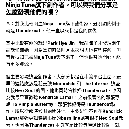
Ninja Tune旗下創作者。可以與我們分享是
怎麼發現他們的嗎？
Ａ：對我比較關注
Ninja Tune
旗下藝術家，最明顯的例子
就是
Thundercat
，他一直以來都是我的偶像！
其中比較有趣的就是
Park Hye Jin
，我前陣子才發現兩年
前就知道她，因為當初奇清唱片本來想與她有些接觸，但
事後得知已被
Ninja Tune
簽下來了，但也很替她開心，能
有更多資源。
但主要發現這些創作者，大部分都是在串流平台上面，最
早的連結應該是我去聽
Moonchild
和
The Internet
這些
比較
Neo Soul
的團，他也同時會推播
Thundercat
，也因
為我最早喜歡聽
Kendrick Lamar
，之前很著名的那張專
輯
To Pimp a Butterfly
，那張我記得是
Thundercat
製
作，所以從那時候開始關注他，主要是你不難在
Kendrick
Lamar
那張專輯聽到很屌的
bass line
還有很多
Neo Soul
元
素，也因為
Thundercat
本身就是比較無厘頭比較鬧，就