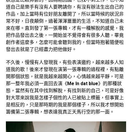
道自己是樂手有沒有人要聘請你，有沒有辦法生出自己的
作品，加上當時有位好朋友離開了，所以當時候的狀況非
常不好，日夜顛倒，過著渾渾噩噩的生活，不知道自己未
來在哪。直到發了第一張專輯，才有一種解脫的感覺，我
把作品發出去之後，一開始並不覺得會有很多人聽，畢竟
創作者這麼多，怎麼可能會聽到我的，但當時抱著隨便啦
發出去就是了已經盡力把他做好。
不久後，慢慢有人發現我，有些表演邀約，越來越多人知
道我的歌！後來才發現在演第一張專輯的過程裡，有點離
開那個狀態，就是我越來越開心，心情越來越平靜，可是
那一整年我必須一直回去演《
Me In dat blue
》的那種狀
態，當然有在其中找到解脫，有找到新的自己，可是好像
對大眾來說我是怎樣子個性的人已被貼上標籤，但事實上
是相反的，只是那時期的我是那個樣子，所以我才想開始
籌備第二張專輯，想表達我真正天馬行空的那一面。