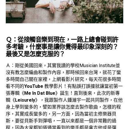
Ｑ：從接觸音樂到現在，一路上總會碰到許
多考驗，什麼事是讓你覺得最印象深刻的？
最後又是怎麼克服的？
Ａ：剛從美國回來，其實我讀的學校Musician Institute並
沒有教怎麼編曲和製作內容，那時候回來台灣，就花了蠻
多時間自己關在家裡，上網看影片研究，每天花很多時間
看不同的
YouTube
教學影片！有點誤打誤撞就讓當初第一
張專輯《
Me In Dat Blue
》誕生！直到後來，此次的新專
輯《
Leisurely
》，我跟製作人鍾濰宇一起共同製作，在他
身上學到蠻多的，譬如業界該怎麼去製作歌曲，怎樣的程
序，其實成長蠻多的，另一方面，因為當初主修樂器貝
斯，要從貝斯手到彈唱，一直以來都是一個非常難的過
程，因為大家都知道通常看到的樂手都是拿吉他或是彈