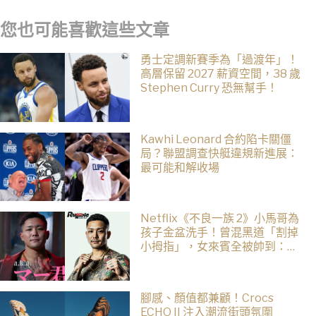
您也可能喜歡這些文章
勇士定調新賽季為「過渡年」！
高層保留 2027 薪資空間，38 歲
Stephen Curry 恐無幫手！
Kawhi Leonard 合約陷卡關僵
局？聯盟調查快艇違規新進展：
最可能和解收場
Netflix《不良一族 2》小馬哥為
孩子金盆洗手！曾混黑道「割掉
小拇指」，女來賓全被帥到：超
有骨氣
腳感、顏值都兼顧！Crocs
ECHO II 注入潮流街頭氛圍