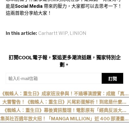
能是
Social Media
帶來的壓力，大家都可以去思考一下！
這兩首歌分享給大家！
In this article:
Carhartt WIP
,
LINION
訂閱COOL電子報，緊追更多潮流話題，獨家特別企
劃。
訂閱
《蜘蛛人：重生日》成家班沒參與！不過導演證實：成龍「真的
有來片場」
大雷警告！《蜘蛛人：重生日》片尾彩蛋解析！到底是什麼意
思？推測這個可能性最高
《蜘蛛人：重生日》幕後資訊整理！電影原有「經典反派大混
戰」，湯姆點名想跟「霹靂火」合作！邁爾斯注定加入 MCU
集英社百週年放大招！「MANGA MILLION」近 400 部漫畫免
費看，《航海王》、《火影忍者》支援逾百種語言