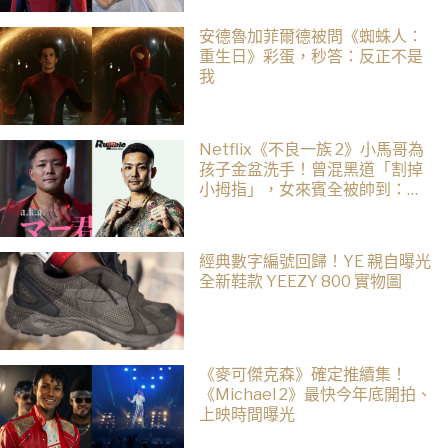
安德魯加菲爾德被問《蜘蛛人：
重生日》彩蛋，秒答：反正不是
我
Netflix《不良一族 2》小馬哥為
孩子金盆洗手！曾混黑道「割掉
小拇指」，女來賓全被帥到：超
有骨氣
經典數字編號回歸！YE 親自曝光
全新鞋款 YEEZY 800 實物圖
《麥可傑克森》確定推續集！
《Michael 2》最快今年底開拍、
上映時間曝光