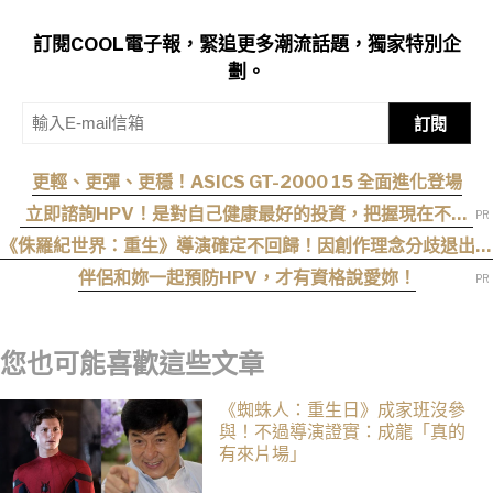
訂閱COOL電子報，緊追更多潮流話題，獨家特別企
劃。
訂閱
更輕、更彈、更穩！ASICS GT-2000 15 全面進化登場
立即諮詢HPV！是對自己健康最好的投資，把握現在不嫌
晚！
《侏羅紀世界：重生》導演確定不回歸！因創作理念分歧退出續
集
伴侶和妳一起預防HPV，才有資格說愛妳！
您也可能喜歡這些文章
《蜘蛛人：重生日》成家班沒參
與！不過導演證實：成龍「真的
有來片場」