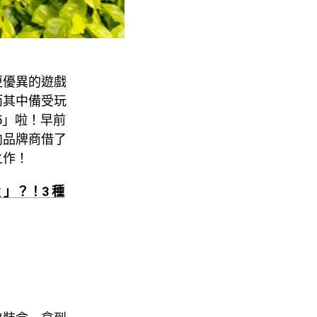
更優異的遊戲
而其中備受玩
 5」啦！早前
別向品牌商借了
之作！
 」？！3 種