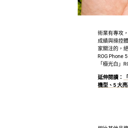
術業有專攻
成績與操控
家關注的，絕對
ROG Ph
「
極光白
」R
延伸閱讀：
「
機型、5 大