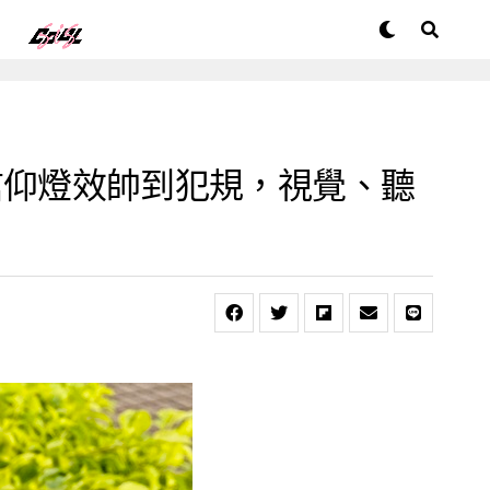
B 信仰燈效帥到犯規，視覺、聽