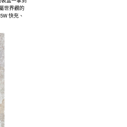
體包裝盒一拿到
專屬世界觀的
、65W 快充、