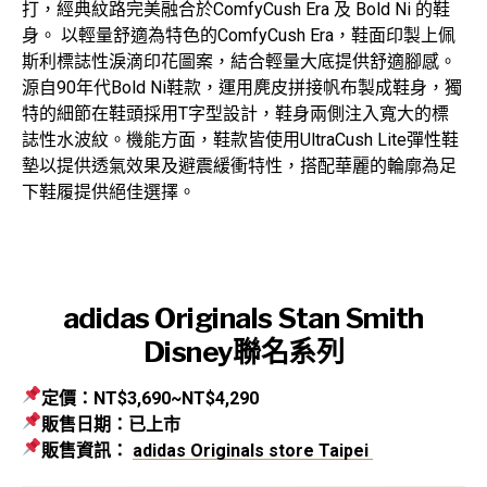
打，經典紋路完美融合於ComfyCush Era 及 Bold Ni 的鞋
身。 以輕量舒適為特色的ComfyCush Era，鞋面印製上佩
斯利標誌性淚滴印花圖案，結合輕量大底提供舒適腳感。
源自90年代Bold Ni鞋款，運用麂皮拼接帆布製成鞋身，獨
特的細節在鞋頭採用T字型設計，鞋身兩側注入寬大的標
誌性水波紋。機能方面，鞋款皆使用UltraCush Lite彈性鞋
墊以提供透氣效果及避震緩衝特性，搭配華麗的輪廓為足
下鞋履提供絕佳選擇。
adidas Originals Stan Smith
Disney
聯名系列
定價：NT$3,690~NT$4,290
販售日期：已上市
販售資訊：
adidas Originals store Taipei