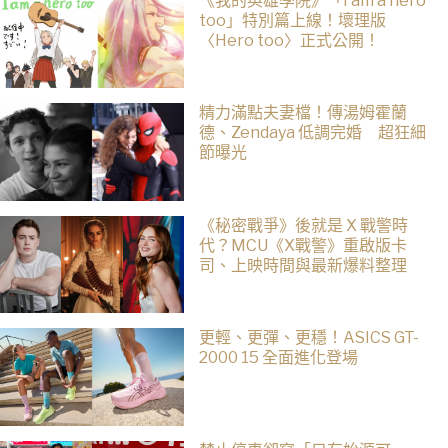
《我的英雄學院》「I am a hero
too」特別篇上線！壞理版
〈Hero too〉正式公開！
精力滿點夫妻檔！傳湯姆霍蘭
德、Zendaya 低調完婚 超狂細
節曝光
《秘密戰爭》後就是 X 戰警時
代？MCU《X戰警》重啟版卡
司、上映時間與最新爆料整理
更輕、更彈、更穩！ASICS GT-
2000 15 全面進化登場