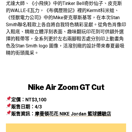
尤達大師、《小飛俠》中的Tinker Bell奇妙仙子、皮克斯
的WALLE-E瓦力，《布偶歷險記》裡的Kermit科米蛙、
《怪獸電力公司》中的Mike麥克華斯基等，在本次Stan
Smith聯名鞋款上各自將自我特色精彩呈獻。從角色肖像印
入鞋底、精緻立體浮刻表面、趣味翻玩印花到可供額外選
擇的鞋帶等，全系列更於左右兩腳鞋舌處分別印上動畫角
色及Stan Smith logo 圖像，活潑別緻的設計帶來春夏最吸
睛的街頭風采。
Nike Air Zoom GT Cut
定價：NT$3,100
販售日期：4/3
販售資訊：
摩曼頓花花 NIKE Jordan 籃球體驗店