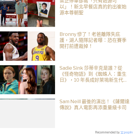
禁止停車卻寫「只有始源可
以」！新北早餐店真的釣出崔始
源本尊朝聖
Bronny 慘了！老爸離隊失庇
護，湖人隨隊記者曝：恐在賽季
開打前遭裁掉！
Sadie Sink 莎蒂辛克是誰？從
《怪奇物語》到《蜘蛛人：重生
日》，10 年長成好萊塢新生代女
星
Sam Neill 最後的演出！《薩爾達
傳說》真人電影再添重量級卡司
Recommended by