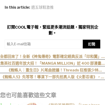
In this article:
週五球鞋激推
訂閱COOL電子報，緊追更多潮流話題，獨家特別企
劃。
訂閱
全都回來了！全新《神鬼傳奇》電影確定經典反派「印和闐」也
會回歸
集英社百週年放大招！「MANGA MILLION」近 400 部漫畫免
費看，《航海王》、《火影忍者》支援逾百種語言
《蜘蛛人：重生日》片尾曲掀議！Threads 狂推張少林
〈SpiderMan〉，網笑：播這個直接神作預定
《蜘蛛人5》先等等！導演下一部先拍真人版《火影忍者》，電
影目前仍處於前製階段
您也可能喜歡這些文章