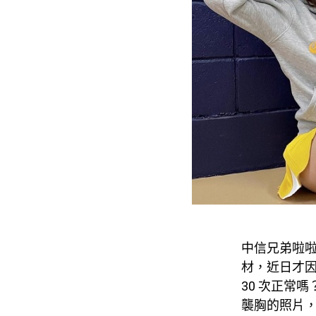
中信兄弟啦啦隊
材，近日才因
30 次正常
襲胸的照片