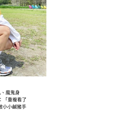
臉孔、魔鬼身
：「重複看了
被小小鹹豬手