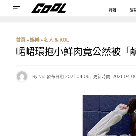
特輯
酷
首頁
»
娛樂
»
名人 & KOL
峮峮環抱小鮮肉竟公然被「鹹
By
Vic
發布日期
2021-04-06
,
更新時間
2021-04-0