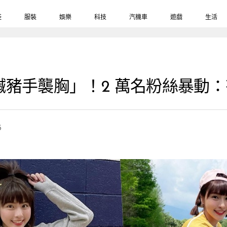
鞋
服裝
娛樂
科技
汽機車
遊戲
生活
豬手襲胸」！2 萬名粉絲暴動
6