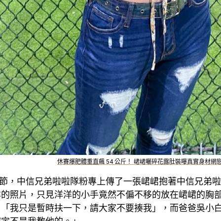
休賽爆肥體重直飆 54 公斤！ 峮峮曬碎花露肚裝曝真實身材網
日愚人節，中信兄弟啦啦隊粉專上傳了一張峮峮抱著中信兄弟
洋的照片，只見洋洋的小手竟然不偏不移的放在峮峮的胸
：「我只是暫時扶一下，請大家不要揍我」，而爸爸吳小