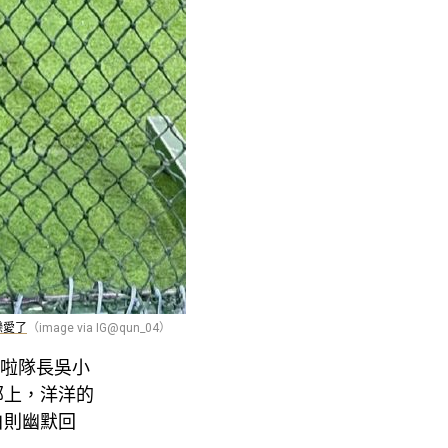
戀愛了
（image via IG@qun_04）
啦啦隊長吳小
部上，洋洋的
白則幽默回