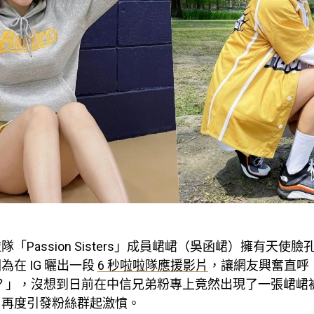
「Passion Sisters」成員峮峮（吳函峮）擁有天使
為在 IG 曬出一段
6 秒啦啦隊應援影片
，讓網友興奮直呼
嗎？」，沒想到日前在中信兄弟粉專上竟然出現了一張峮峮
，再度引發粉絲群起激憤。