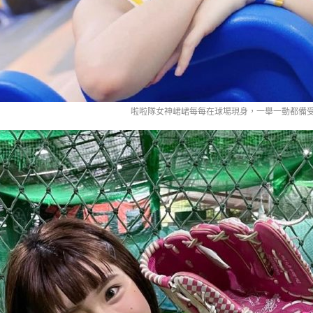
啦啦隊女神峮峮每每在球場現身，一舉一動都備受關注（im