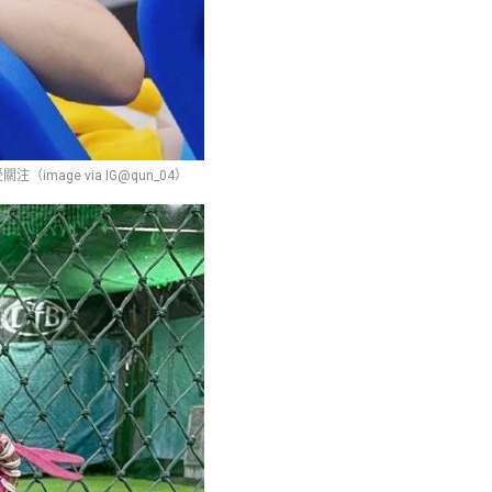
age via IG@qun_04）