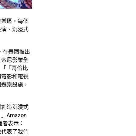
遊樂區，每個
表演、沉浸式
。
，在泰國推出
」索尼影業全
：「『哥倫比
的電影和電視
園遊樂設施，
對創造沉浸式
。」
Amazon
運者表示：
也代表了我們