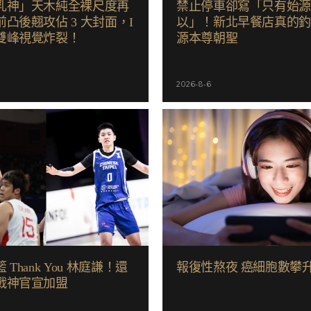
乳神」天木純全裸尺度再
禁止停車卻寫「只有始
凸後翹攻佔 3 大封面，I
以」！新北早餐店真的
雙峰視覺炸裂！
源本尊朝聖
2026-8-6
 Thank You 林庭謙！還
報復性熬夜 癌細胞數攀
戰神官宣加盟