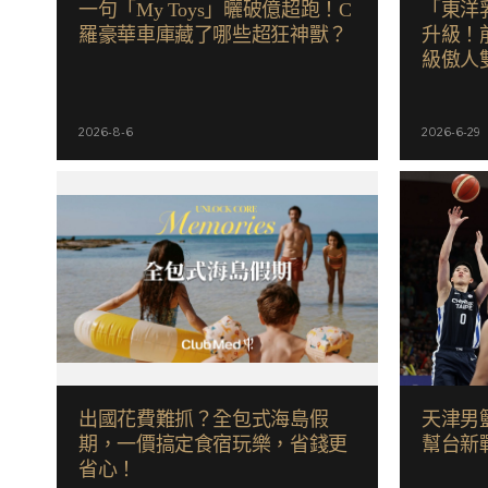
一句「My Toys」曬破億超跑！C
「東洋
羅豪華車庫藏了哪些超狂神獸？
升級！前
級傲人
2026-8-6
2026-6-29
出國花費難抓？全包式海島假
天津男籃
期，一價搞定食宿玩樂，省錢更
幫台新
省心！