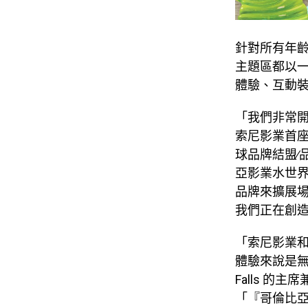
針對所有年
主題區都以
體驗、互動
「我們非常
索尼影業首
球品牌結盟∕
亞影業水世
品牌來擴展
我們正在創
「索尼影業
體驗來說是
Falls
的主席
「『哥倫比