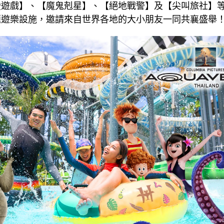
蠻遊戲】、【魔鬼剋星】、【絕地戰警】及【尖叫旅社】
題遊樂設施，邀請來自世界各地的大小朋友一同共襄盛舉