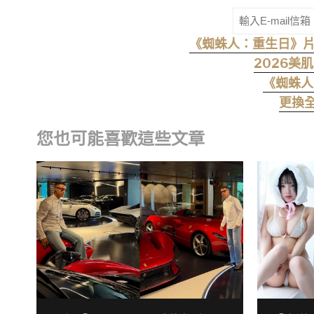
《蜘蛛人：重生日》片尾
2026美
《蜘蛛人
更換全
您也可能喜歡這些文章