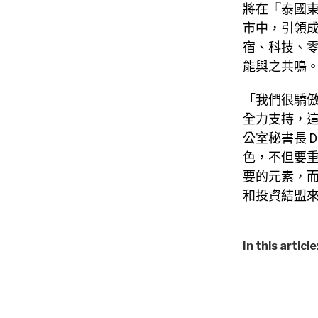
將在『泰國
市中，引領
宿、科技、
能與之共鳴
「我們很驕
全力支持，
公室秘書長
D
色，不但要
要的元素，
和投資結盟
In this article