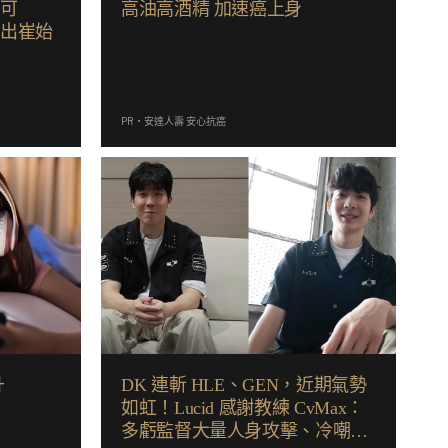
源可
高油高酒精 加速癌上身
釣出崔始
PR・安達人壽 安心抗癌
升
DK 連斬 HLE、GEN，近期氣勢
如虹！Lucid 感謝教練 CvMax：
多虧監督大量人身攻擊、冷嘲熱