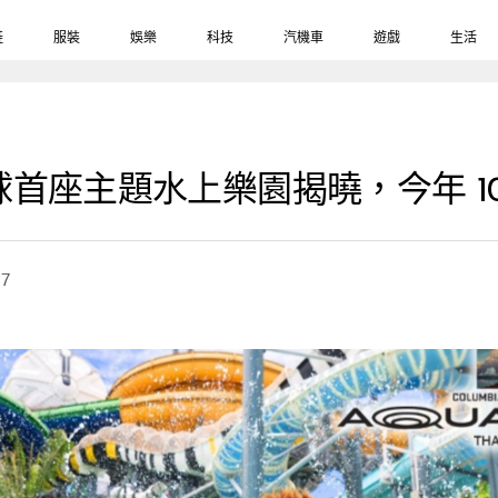
鞋
服裝
娛樂
科技
汽機車
遊戲
生活
首座主題水上樂園揭曉，今年 1
07