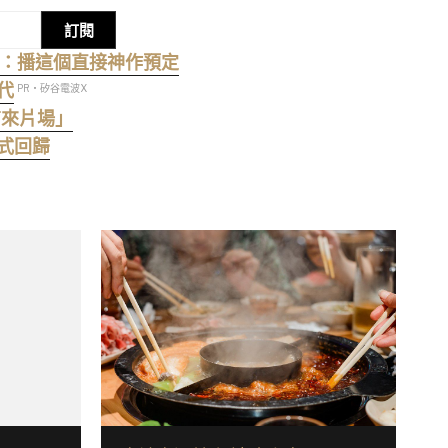
訂閱
網笑：播這個直接神作預定
代
PR・矽谷電波X
有來片場」
正式回歸