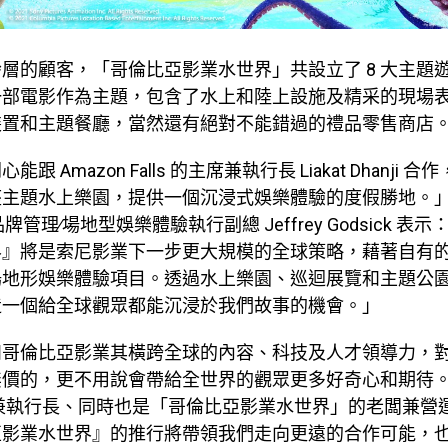
齡層的顧客，「哥倫比亞影業水世界」共設立了
8
大主題
一部電影作為主題，包含了水上和陸上設施及精采的現場
裝置和主題餐廳，當然還有絕對不能錯過的禮品零售商店
開心能跟
Amazon Falls
的主席兼執行長
Liakat Dhanji
合作
座主題水上樂園，提供一個沉浸式娛樂體驗的度假勝地。
品牌管理∕場地型娛樂體驗執行副總
Jeffrey Godsick
表示
界』將是索尼影業下一步更大規模的全球策略，藉著自有
場地形娛樂體驗項目。透過水上樂園、巡迴展覽和主題公
造一個給全球觀眾都能沉浸於我們故事的機會。」
和哥倫比亞影業其橫跨全球的內容、科技及人才領導力，
無價的，更不用說會帶給全世界的觀眾更多好奇心和期待
兼執行長、同時也是「哥倫比亞影業水世界」的老闆兼營
亞影業水世界』的推行將帶領我們走向更遠的合作可能，