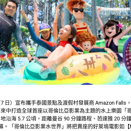
7 日）宣布攜手泰國景點及渡假村發展商
Amazon Falls
莎來中打造全球首座以哥倫比亞影業為主題的水上樂園「
占地沿海
5.7
公頃，距離曼谷
90
分鐘路程、芭達雅
20
分
幕。「哥倫比亞影業水世界」將把賣座的好萊塢電影如【