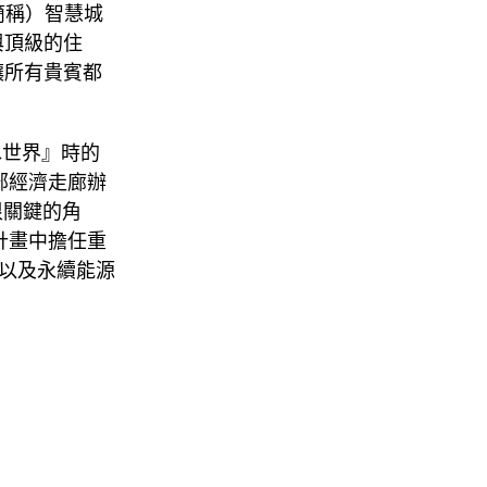
簡稱）智慧城
與頂級的住
讓所有貴賓都
水世界』時的
部經濟走廊辦
很關鍵的角
計畫中擔任重
以及永續能源