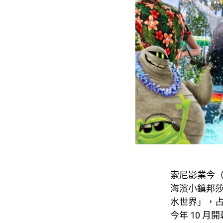
索尼影業今（
海濱小鎮邦
水世界」，
今年
10
月開