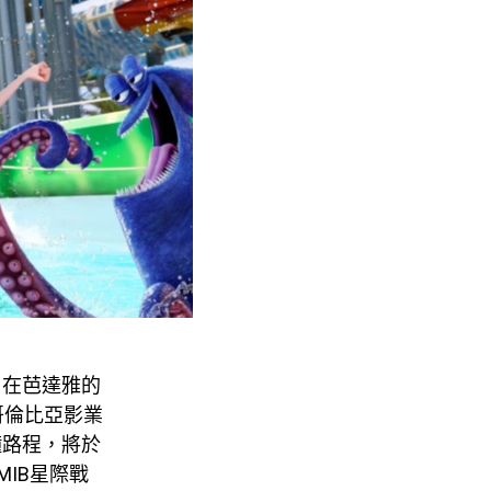
，在芭達雅的
哥倫比亞影業
鐘路程，將於
MIB
星際戰