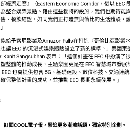
東部經濟走廊』（
Eastern Economic Corridor
，後以
EEC
成為整合娛樂景點。藉由這些獨特的設施，我們也期待能
零售、餐飲結盟，如同我們正打造無與倫比的生活體驗，
。」
傲能給予索尼影業及
Amazon Falls
在打造『哥倫比亞影業
這也讓
EEC
的沉浸式娛樂體驗設立了新的標準。」泰國東
r. Kanit Sangsubhan
表示：「這個計畫在
EEC
中扮演了
重塑整體的推動成長，主題樂園更是在
EEC
智慧城市發展
而
EEC
也會提供包含
5G
、基礎建設、數位科技、交通連結
來確保整個計畫的成功，並推動
EEC
長期永續發展。」
:
訂閱COOL電子報，緊追更多潮流話題，獨家特別企劃。