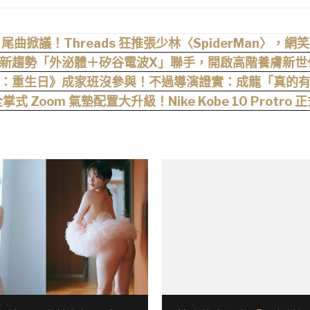
曲掀議！Threads 狂推張少林〈SpiderMan〉，
肌新趨勢「外泌體＋矽谷電波X」聯手，開啟高階養膚新世
：重生日》成家班沒參與！不過導演證實：成龍「真的
掌式 Zoom 氣墊配置大升級！Nike Kobe 10 Protro 