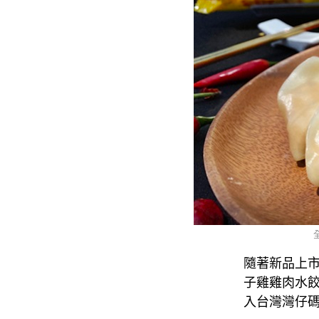
隨著新品上
子雞雞肉水
入台灣灣仔碼