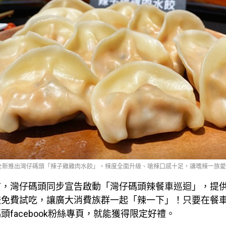
全新推出灣仔碼頭「辣子雞雞肉水餃」，辣度全面升級、嗆辣口感十足，讓嗜辣一族愛不釋口。
市，灣仔碼頭同步宣告啟動「灣仔碼頭辣餐車巡迴」，提
餃免費試吃，讓廣大消費族群一起「辣一下」！只要在餐
頭facebook粉絲專頁，就能獲得限定好禮。