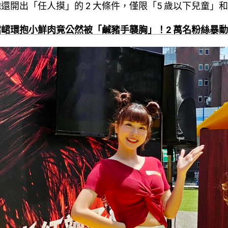
還開出「任人摸」的 2 大條件，僅限「5 歲以下兒童」
峮峮環抱小鮮肉竟公然被「鹹豬手襲胸」！2 萬名粉絲暴