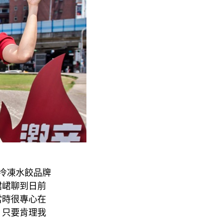
冷凍水餃品牌
峮峮聊到日前
當時很專心在
，只要肯理我