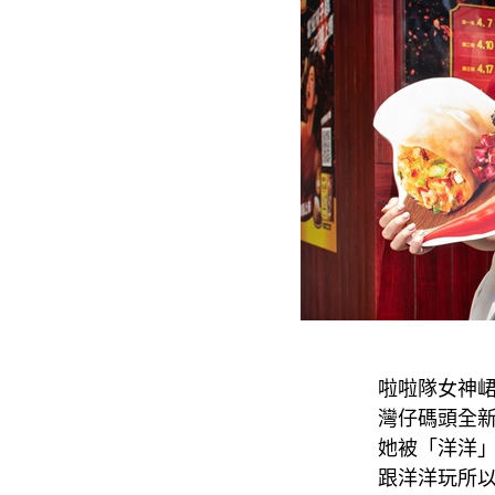
啦啦隊女神
灣仔碼頭全
她被「洋洋」
跟洋洋玩所