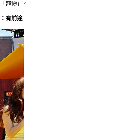
和「寵物」。
動：有前途