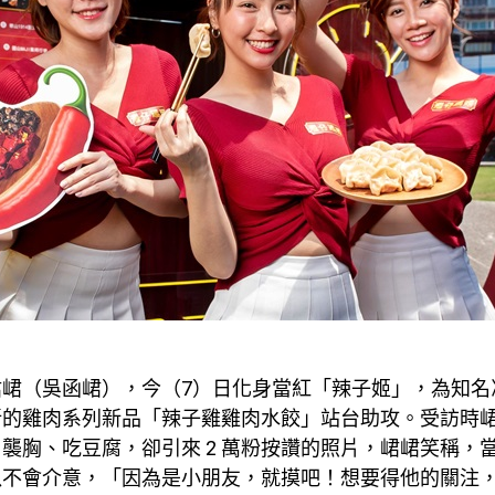
峮峮（吳函峮），今（7）日化身當紅「辣子姬」，為知名
新的雞肉系列新品「辣子雞雞肉水餃」站台助攻。受訪時
襲胸、吃豆腐，卻引來 2 萬粉按讚的照片，峮峮笑稱，
以不會介意，「因為是小朋友，就摸吧！想要得他的關注