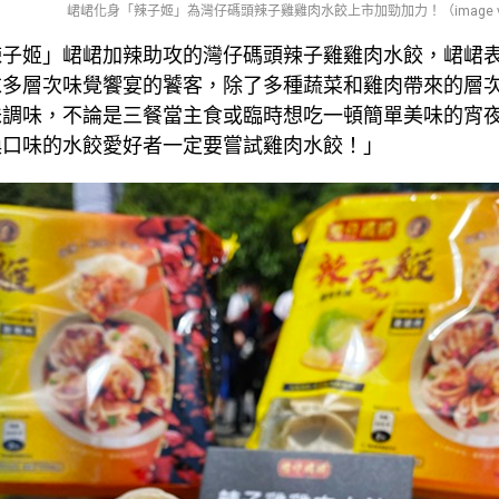
峮峮化身「辣子姬」為灣仔碼頭辣子雞雞肉水餃上市加勁加力！（image via
辣子姬」峮峮加辣助攻的灣仔碼頭辣子雞雞肉水餃，峮峮
求多層次味覺饗宴的饕客，除了多種蔬菜和雞肉帶來的層
味調味，不論是三餐當主食或臨時想吃一頓簡單美味的宵
換口味的水餃愛好者一定要嘗試雞肉水餃！」