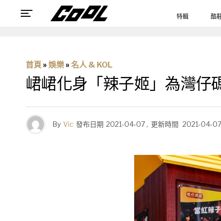
特輯
酷
首頁
»
娛樂
»
名人 & KOL
峮峮化身「辣子姬」為灣仔碼
By
Vic
發布日期
2021-04-07
,
更新時間
2021-04-0