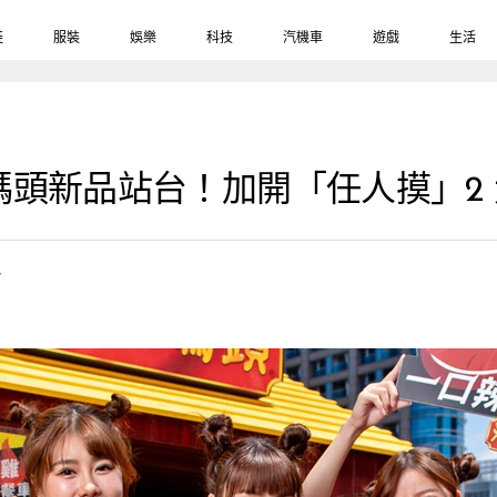
鞋
服裝
娛樂
科技
汽機車
遊戲
生活
頭新品站台！加開「任人摸」2
7