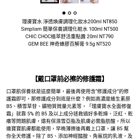
理膚寶水 淨透煥膚調理化妝水200ml NT850
Simplism 簡單保養調理化粧水 100ml NT500
CHIC CHOC植萃舒活重點露 20ml NT790
GEM BEE 神奇蜂膠百解膏 9.5g NT520
【戴口罩前必擦的修護霜】
口罩肌保養就是這麼簡單，最後再使用含“修護成分”的修
護霜即可，那修護成分到底是什麼？例如高濃度維生素原
B5、積雪草苷、礦物質微量元素等，「理膚寶水全面修復
霜」就靠 5% 的 B5 及以上成分拯救過好多乾燥、泛紅、乾
癢等問題肌膚，還有保濕雪亞脂及肌膚必需脂肪酸，所以
連寶寶肌膚都能使用，早晚薄擦後再戴上口罩，讓 B5 幫
你全天修護。除了 B5、添加神經醯胺、角鯊烷的乳液，及