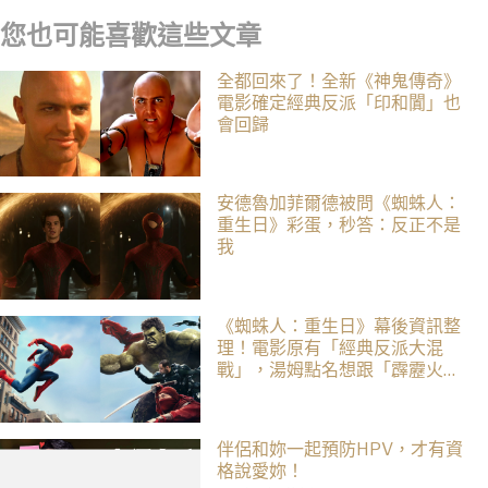
您也可能喜歡這些文章
全都回來了！全新《神鬼傳奇》
電影確定經典反派「印和闐」也
會回歸
安德魯加菲爾德被問《蜘蛛人：
重生日》彩蛋，秒答：反正不是
我
《蜘蛛人：重生日》幕後資訊整
理！電影原有「經典反派大混
戰」，湯姆點名想跟「霹靂火」
合作！邁爾斯注定加入 MCU
伴侶和妳一起預防HPV，才有資
格說愛妳！