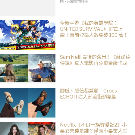
PR・台灣癌症基金會
全新手遊《我的英雄學院：
UNITED SURVIVAL》正式上
線！事前登錄人數突破 100 萬！
Sam Neill 最後的演出！《薩爾達
傳說》真人電影再添重量級卡司
腳感、顏值都兼顧！Crocs
ECHO II 注入潮流街頭氛圍
Netflix《不良一族尋愛記2》小
栗彩朱佳是誰？僅國小畢業人生