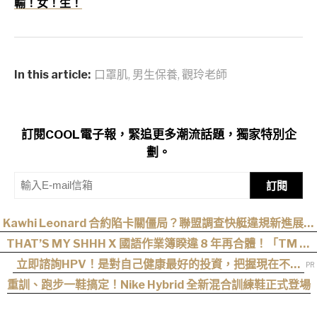
輸！女！生！
In this article:
口罩肌
,
男生保養
,
觀玲老師
訂閱COOL電子報，緊追更多潮流話題，獨家特別企
劃。
訂閱
Kawhi Leonard 合約陷卡關僵局？聯盟調查快艇違規新進展：
最可能和解收場
THAT’S MY SHHH X 國語作業簿睽違 8 年再合體！「TM 國
2」集結熊仔、陳嫺靜、山姆…完整卡司、售票資訊一次看
立即諮詢HPV！是對自己健康最好的投資，把握現在不嫌
晚！
重訓、跑步一鞋搞定！Nike Hybrid 全新混合訓練鞋正式登場