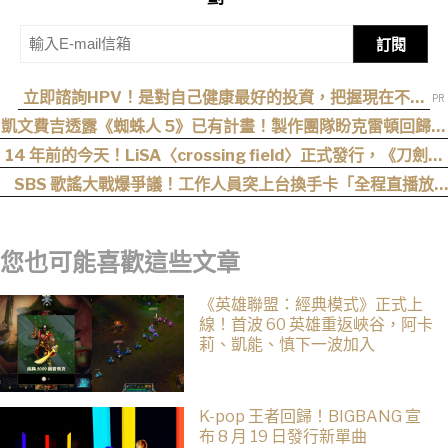
訂閱
立即諮詢HPV！是對自己健康最好的投資，把握現在不嫌
晚！
凱文費吉透露《蜘蛛人 5》已有計畫！製作團隊盼克雷頓回歸執
導
14 年前的今天！LiSA〈crossing field〉正式發行，《刀劍神
域》OP 不只熱血還藏著桐人、亞絲娜最深的羈絆
SBS 歌謠大戰爆爭議！工作人員突上台換手卡「全程直播放
送」3 位主持人也尷尬
您也可能喜歡這些文章
《英雄聯盟：經典模式》正式上
線！首波 60 英雄重返峽谷，阿卡
莉、凱能、慎下一波加入
K-pop 王者回歸！BIGBANG 宣
布 8 月 19 日發行新單曲