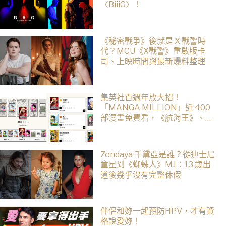
〈BiiiG〉！
《秘密戰爭》後就是 X 戰警時
代？MCU《X戰警》重啟版卡
司、上映時間與最新爆料整理
集英社百週年放大招！
「MANGA MILLION」近 400
部漫畫免費看，《航海王》、
《火影忍者》支援逾百種語言
Zendaya 千黛亞是誰？從迪士尼
童星到《蜘蛛人》MJ：13 歲出
道後幾乎沒有完整休假
伴侶和妳一起預防HPV，才有資
格說愛妳！