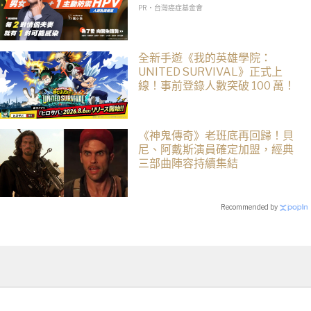
PR・台灣癌症基金會
全新手遊《我的英雄學院：
UNITED SURVIVAL》正式上
線！事前登錄人數突破 100 萬！
《神鬼傳奇》老班底再回歸！貝
尼、阿戴斯演員確定加盟，經典
三部曲陣容持續集結
Recommended by