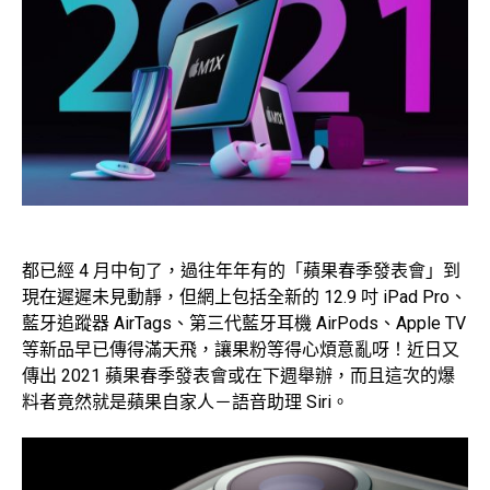
都已經 4 月中旬了，過往年年有的「蘋果春季發表會」到
現在遲遲未見動靜，但網上包括全新的 12.9 吋 iPad Pro、
藍牙追蹤器 AirTags、第三代藍牙耳機 AirPods、Apple TV
等新品早已傳得滿天飛，讓果粉等得心煩意亂呀！近日又
傳出 2021 蘋果春季發表會或在下週舉辦，而且這次的爆
料者竟然就是蘋果自家人－語音助理 Siri。