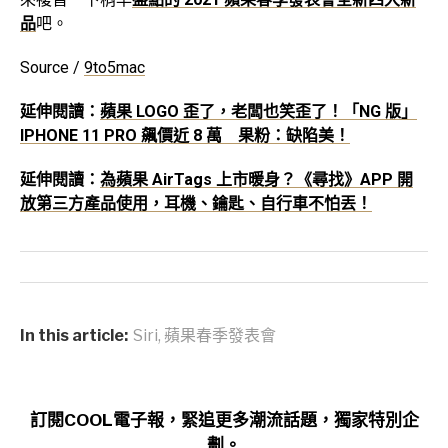
品
吧。
Source /
9to5mac
延伸閱讀：
蘋果 LOGO 歪了，老闆也笑歪了！「NG 版」
IPHONE 11 PRO 飆價近 8 萬 果粉：缺陷美！
延伸閱讀：
為蘋果 AirTags 上市暖身？《尋找》APP 開
放第三方產品使用，耳機、鑰匙、自行車不怕丟！
In this article:
Siri
,
蘋果春季發表會
訂閱COOL電子報，緊追更多潮流話題，獨家特別企
劃。