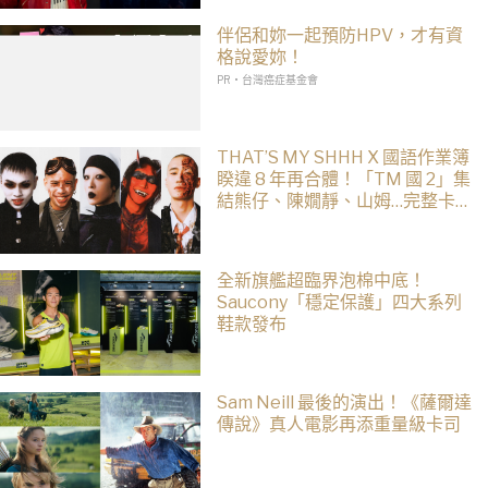
伴侶和妳一起預防HPV，才有資
格說愛妳！
PR・台灣癌症基金會
THAT’S MY SHHH X 國語作業簿
睽違 8 年再合體！「TM 國 2」集
結熊仔、陳嫺靜、山姆…完整卡
司、售票資訊一次看
全新旗艦超臨界泡棉中底！
Saucony「穩定保護」四大系列
鞋款發布
Sam Neill 最後的演出！《薩爾達
傳說》真人電影再添重量級卡司