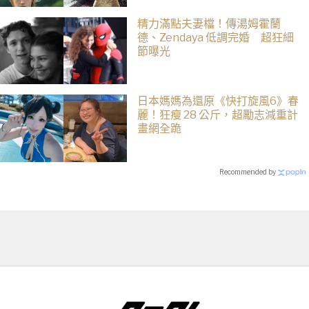
精力滿點夫妻檔！傳湯姆霍蘭
德、Zendaya 低調完婚 超狂細
節曝光
日本媽媽為還原《快打旋風6》春
麗！狂瘦 28 公斤，超勵志減重計
畫網全跪
Recommended by