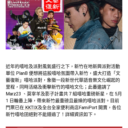
近年的嘻哈及派對風氣盛行之下，新竹在地新興派對活動
單位 PlanB 便想將這股嘻哈氛圍帶入新竹，盛大打造「文
藝復新」嘻哈派對，象徵一段新世代華語音樂文化崛起的
里程，同時活絡及衝擊新竹的嘻哈文化；此番邀請了
Marz23 、莫宰羊及影子計畫共７組嘻哈重磅新星，在 5月
1 日輪番上陣，帶來新竹最重磅且最燥的嘻哈派對。目前
門票已在
KKTIX
及全台全家便利商店FamiPort 開賣，各位
新竹嘻哈囝絕對不能錯過了！詳細資訊如下。