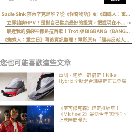
Sadie Sink 莎蒂辛克是誰？從《怪奇物語》到《蜘蛛人：重生
日》，10 年長成好萊塢新生代女星
立即諮詢HPV！是對自己健康最好的投資，把握現在不嫌
晚！
最近我的腦袋裡都是這首歌！Trot 版 BIGBANG〈BANG
BANG BANG〉一天不聽難受，聽了難受一整天
《蜘蛛人：重生日》幕後資訊整理！電影原有「經典反派大混
戰」，湯姆點名想跟「霹靂火」合作！邁爾斯注定加入 MCU
您也可能喜歡這些文章
重訓、跑步一鞋搞定！Nike
Hybrid 全新混合訓練鞋正式登場
《麥可傑克森》確定推續集！
《Michael 2》最快今年底開拍、
上映時間曝光