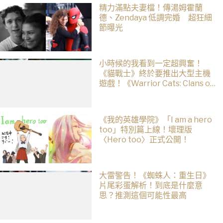
精力滿點夫妻檔！傳湯姆霍蘭
德、Zendaya 低調完婚 超狂細
節曝光
小時候的我看到一定超興奮！
《貓戰士》終於要推出大型主機
遊戲！《Warrior Cats: Clans of
the Forest》今年秋季登場，自
創貓咪加入四大部族冒險
《我的英雄學院》「I am a hero
too」特別篇上線！壞理版
〈Hero too〉正式公開！
大雷警告！《蜘蛛人：重生日》
片尾彩蛋解析！到底是什麼意
思？推測這個可能性最高