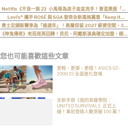
Netflix《不良一族 2》小馬哥為孩子金盆洗手！曾混黑道「割
掉小拇指」，女來賓全被帥到：超有骨氣
Levi’s® 攜手 ROSÉ 與 SGA 發表全新風格篇章「Keep it
Loose」，全新寬版丹寧登場！
勇士定調新賽季為「過渡年」！高層保留 2027 薪資空間，38
歲 Stephen Curry 恐無幫手！
《神鬼傳奇》老班底再回歸！貝尼、阿戴斯演員確定加盟，經典
三部曲陣容持續集結
您也可能喜歡這些文章
更輕、更彈、更穩！ASICS GT-
2000 15 全面進化登場
全新手遊《我的英雄學院：
UNITED SURVIVAL》正式上
線！事前登錄人數突破 100 萬！