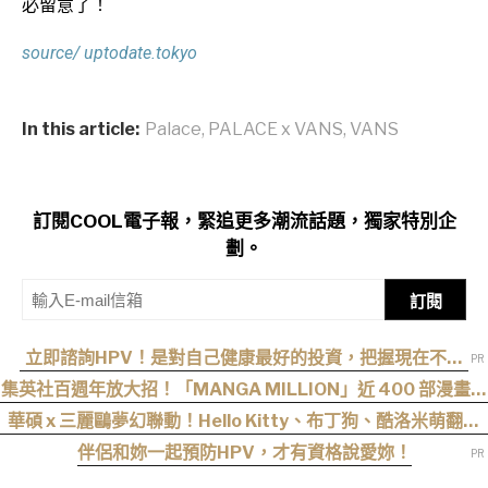
必留意了！
source/ uptodate.tokyo
In this article:
Palace
,
PALACE x VANS
,
VANS
訂閱COOL電子報，緊追更多潮流話題，獨家特別企
劃。
訂閱
立即諮詢HPV！是對自己健康最好的投資，把握現在不嫌
晚！
集英社百週年放大招！「MANGA MILLION」近 400 部漫畫免
費看，《航海王》、《火影忍者》支援逾百種語言
華碩 x 三麗鷗夢幻聯動！Hello Kitty、布丁狗、酷洛米萌翻開
學祭，加碼抽巴黎機票
伴侶和妳一起預防HPV，才有資格說愛妳！