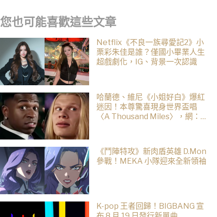
您也可能喜歡這些文章
Netflix《不良一族尋愛記2》小
栗彩朱佳是誰？僅國小畢業人生
超戲劇化，IG、背景一次認識
哈蘭德、維尼《小姐好白》爆紅
迷因！本尊驚喜現身世界盃唱
〈A Thousand Miles〉，網：文
藝復興了
《鬥陣特攻》新肉盾英雄 D.Mon
參戰！MEKA 小隊迎來全新領袖
K-pop 王者回歸！BIGBANG 宣
布 8 月 19 日發行新單曲