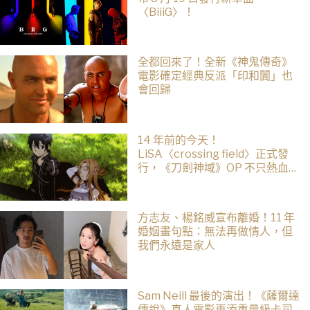
〈BiiiG〉！
全都回來了！全新《神鬼傳奇》
電影確定經典反派「印和闐」也
會回歸
14 年前的今天！
LiSA〈crossing field〉正式發
行，《刀劍神域》OP 不只熱血還
藏著桐人、亞絲娜最深的羈絆
方志友、楊銘威宣布離婚！11 年
婚姻畫句點：無法再做情人，但
我們永遠是家人
Sam Neill 最後的演出！《薩爾達
傳說》真人電影再添重量級卡司