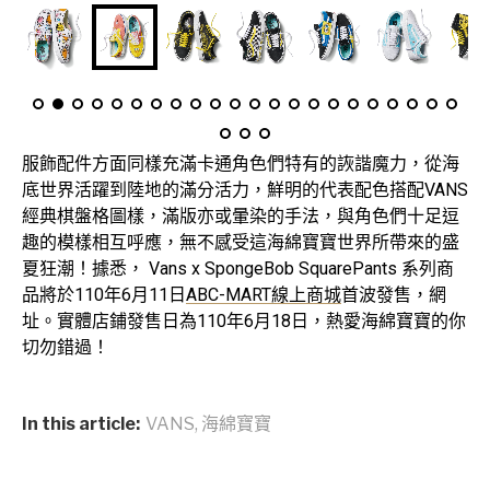
服飾配件方面同樣充滿卡通角色們特有的詼諧魔力，從海
底世界活躍到陸地的滿分活力，鮮明的代表配色搭配VANS
經典棋盤格圖樣，滿版亦或暈染的手法，與角色們十足逗
趣的模樣相互呼應，無不感受這海綿寶寶世界所帶來的盛
夏狂潮！據悉， Vans x SpongeBob SquarePants 系列商
品將於110年6月11日
ABC-MART線上商城
首波發售，網
址。實體店鋪發售日為110年6月18日，熱愛海綿寶寶的你
切勿錯過！
In this article:
VANS
,
海綿寶寶