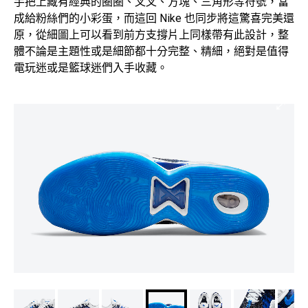
手把上藏有經典的圈圈、叉叉、方塊、三角形等符號，當
成給粉絲們的小彩蛋，而這回 Nike 也同步將這驚喜完美還
原，從細圖上可以看到前方支撐片上同樣帶有此設計，整
體不論是主題性或是細節都十分完整、精細，絕對是值得
電玩迷或是籃球迷們入手收藏。