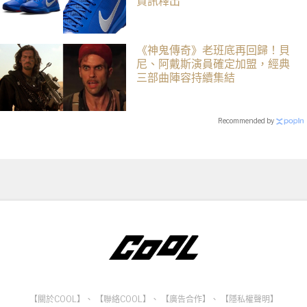
資訊釋出
《神鬼傳奇》老班底再回歸！貝
尼、阿戴斯演員確定加盟，經典
三部曲陣容持續集結
Recommended by
【關於COOL】
、
【聯絡COOL】
、
【廣告合作】
、
【隱私權聲明】