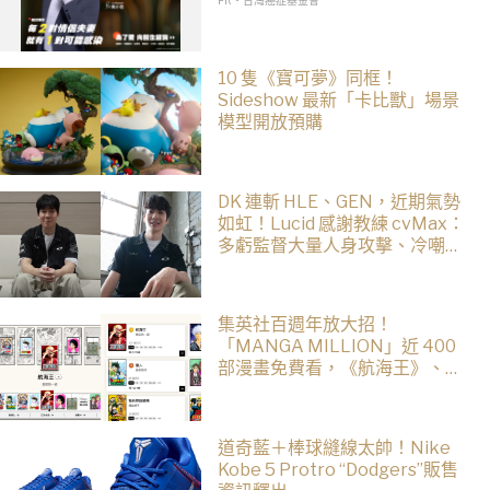
10 隻《寶可夢》同框！
Sideshow 最新「卡比獸」場景
模型開放預購
DK 連斬 HLE、GEN，近期氣勢
如虹！Lucid 感謝教練 cvMax：
多虧監督大量人身攻擊、冷嘲熱
諷
集英社百週年放大招！
「MANGA MILLION」近 400
部漫畫免費看，《航海王》、
《火影忍者》支援逾百種語言
道奇藍＋棒球縫線太帥！Nike
Kobe 5 Protro “Dodgers”販售