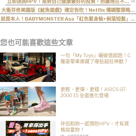
立即諮詢HPV！是對自己健康最好的投資，把握現在不嫌
晚！
大衛芬奇美國版《魷魚遊戲》確定告吹！Netflix 傳調整策略，
不再推進該系列
就是本人！BABYMONSTER Asa「紅色緊身裝+俐落短髮」與
艾達王相似度爆表，粉絲狂刷「ASA Wong」
您也可能喜歡這些文章
一句「My Toys」曬破億超跑！C
羅豪華車庫藏了哪些超狂神獸？
更輕、更彈、更穩！ASICS GT-
2000 15 全面進化登場
伴侶和妳一起預防HPV，才有資
格說愛妳！
PR・台灣癌症基金會