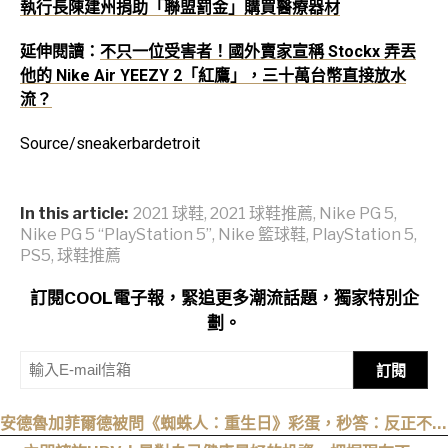
執行長陳建州捐助「聯盟罰金」購買醫療器材
延伸閱讀：
不只一位受害者！國外賣家宣稱 Stockx 弄丟
他的 Nike Air YEEZY 2「紅鷹」，三十萬台幣直接放水
流？
Source/sneakerbardetroit
In this article:
2021 球鞋
,
2021 球鞋推薦
,
Nike PG 5
,
Nike PG 5 “PlayStation 5”
,
Nike 籃球鞋
,
PlayStation 5
,
PS5
,
球鞋推薦
訂閱COOL電子報，緊追更多潮流話題，獨家特別企
劃。
訂閱
安德魯加菲爾德被問《蜘蛛人：重生日》彩蛋，秒答：反正不是
我