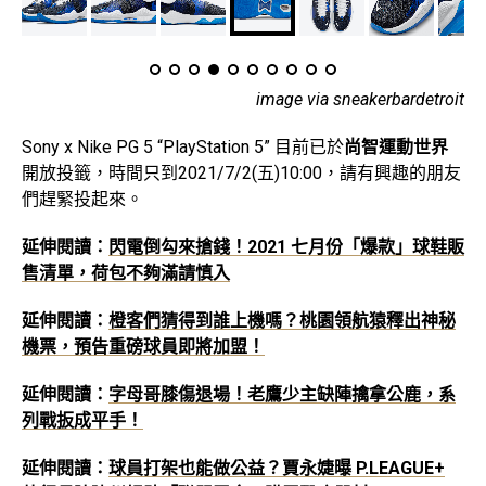
image via sneakerbardetroit
Sony x Nike PG 5 “PlayStation 5” 目前已於
尚智運動世界
開放投籤，時間只到2021/7/2(五)10:00，請有興趣的朋友
們趕緊投起來。
延伸閱讀：
閃電倒勾來搶錢！2021 七月份「爆款」球鞋販
售清單，荷包不夠滿請慎入
延伸閱讀：
橙客們猜得到誰上機嗎？桃園領航猿釋出神秘
機票，預告重磅球員即將加盟！
延伸閱讀：
字母哥膝傷退場！老鷹少主缺陣擒拿公鹿，系
列戰扳成平手！
延伸閱讀：
球員打架也能做公益？賈永婕曝 P.LEAGUE+