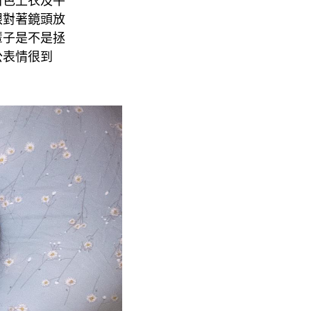
白色上衣及牛
眼對著鏡頭放
輩子是不是拯
公表情很到