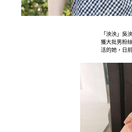
「泱泱」吳泱
獲大批男粉
活的她，日