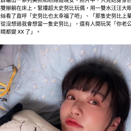
社群曬出一系列美照和粉絲道晚安。照片中，只見她身穿
綁雙辮躺在床上，緊摟超大史努比玩偶，用一雙水汪汪大
粉絲看了直呼「史努比也太幸福了吧」、「那隻史努比上
「從沒想過我會想當一隻史努比」，還有人開玩笑「你老
睛都變 XX 了」。