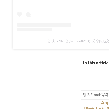
泱泱LYNN（@lynnwu0219）分享的貼
In this article
Ap