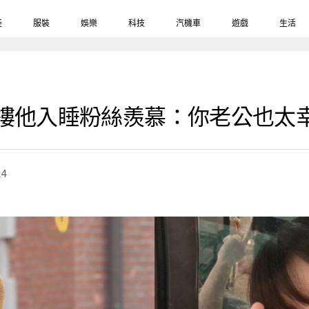
鞋
服裝
娛樂
科技
汽機車
遊戲
生活
緊摟他入睡粉絲羨慕：你老公也太
14