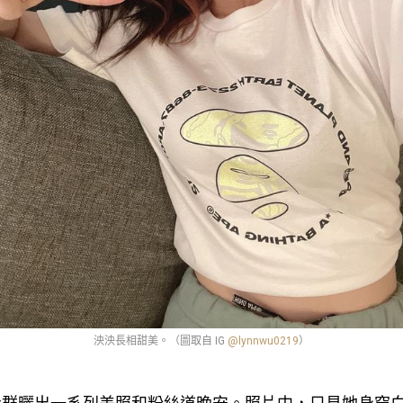
泱泱長相甜美。（圖取自 IG
@lynnwu0219
）