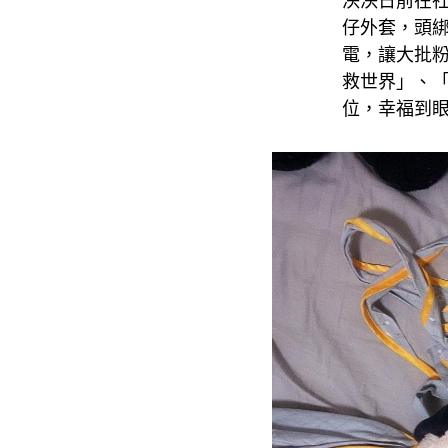
泱泱日前在
仔外套，頭
電，讓大批
救世界」、
位，幸福到眼