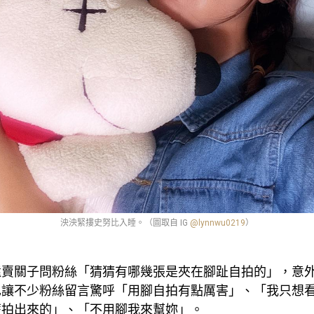
泱泱緊摟史努比入睡。（圖取自 IG
@lynnwu0219
）
還賣關子問粉絲「猜猜有哪幾張是夾在腳趾自拍的」，意
也讓不少粉絲留言驚呼「用腳自拍有點厲害」、「我只想
麼拍出來的」、「不用腳我來幫妳」。