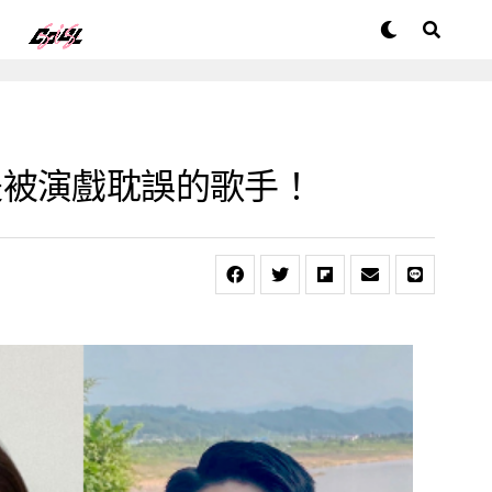
是被演戲耽誤的歌手！