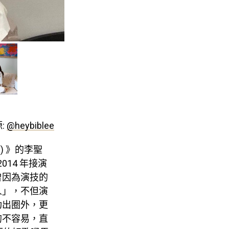
:
@heybiblee
) 》的李聖
14 年接演
曾因為演技的
人」，不但演
功出圈外，更
的不容易，直