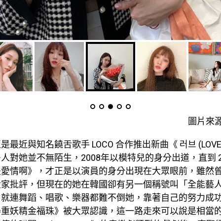
圖片來源
最近與知名饒舌歌手 LOCO 合作推出新曲《 러브 (LOVE
人對她並不無陌生，2008年以模特兒的身分出道，直到 20
是愛情啊》，才正是以演員的身分出現在大眾眼前，雖然
大家批評，但現在的她在韓國卻有另一個稱號叫「全能藝
，就連舞蹈、唱歌、樂器都難不倒她，靠著自己的努力成
舉重妖精金福珠》被大眾認識，這一路走來可以說是相當