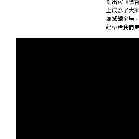
到出演《想暫
上成為了大
並驚豔全場
經帶給我們