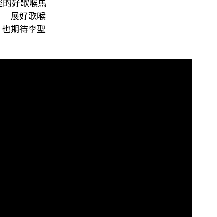
聖經的好歌喉馬
》一展好歌喉
，也期待李聖