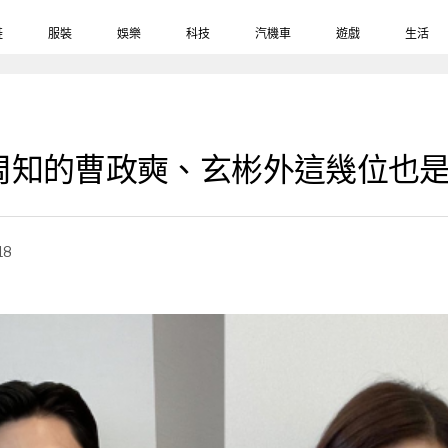
鞋
服裝
娛樂
科技
汽機車
遊戲
生活
周知的曹政奭、玄彬外這幾位也
18