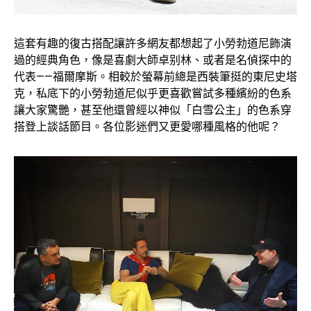
這套有趣的復古搭配讓許多網友都想起了小勞勃道尼飾演
過的經典角色，像是喜劇大師卓别林、或者是名偵探中的
代表——福爾摩斯。相較於螢幕前總是西裝筆挺的東尼史塔
克，私底下的小勞勃道尼似乎更喜歡嘗試多種繽紛的色系
讓大家驚艷，甚至他還曾經以神似「白雪公主」的色系穿
搭登上談話節目。各位影迷們又更愛哪種風格的他呢？