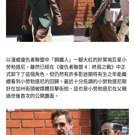
以漫威復仇者聯盟中「鋼鐵人」一腳大紅的好萊塢巨星小
勞勃道尼，雖然已經在《復仇者聯盟 4：終局之戰》中正
式卸下了這個角色，但仍然有許多影迷期待有生之年能繼
續看到小勞勃道尼的回歸。最近十分低調的小勞勃道尼剛
好在加州街頭被媒體目擊街拍，這也是小勞勃道尼在父親
過世後首次的公開露面。