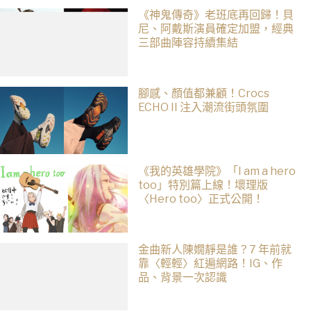
《神鬼傳奇》老班底再回歸！貝
尼、阿戴斯演員確定加盟，經典
三部曲陣容持續集結
腳感、顏值都兼顧！Crocs
ECHO II 注入潮流街頭氛圍
《我的英雄學院》「I am a hero
too」特別篇上線！壞理版
〈Hero too〉正式公開！
金曲新人陳嫺靜是誰？7 年前就
靠〈輕輕〉紅遍網路！IG、作
品、背景一次認識