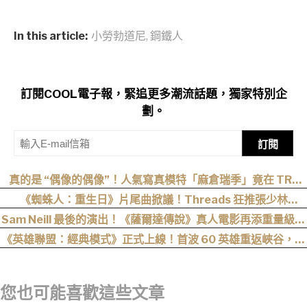
In this article:
小勞勃道尼
,
鋼鐵人
訂閱COOL電子報，緊追更多潮流話題，獨家特別企
劃。
訂閱
真的是 “偶像的偶像”！人氣寫真模特「麻倉瑞季」竟在 TRE
“成功追星”，可愛直言：涼森真的太可愛，幸好有來台灣
《蜘蛛人：重生日》片尾曲掀議！Threads 狂推張少林
〈SpiderMan〉，網笑：播這個直接神作預定
Sam Neill 最後的演出！《薩爾達傳說》真人電影再添重量級卡
司
《英雄聯盟：經典模式》正式上線！首波 60 英雄重返峽谷，阿
卡莉、凱能、慎下一波加入
您也可能喜歡這些文章