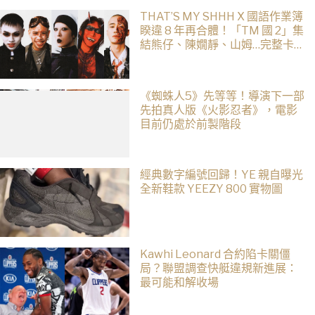
THAT’S MY SHHH X 國語作業簿
睽違 8 年再合體！「TM 國 2」集
結熊仔、陳嫺靜、山姆…完整卡
司、售票資訊一次看
《蜘蛛人5》先等等！導演下一部
先拍真人版《火影忍者》，電影
目前仍處於前製階段
經典數字編號回歸！YE 親自曝光
全新鞋款 YEEZY 800 實物圖
Kawhi Leonard 合約陷卡關僵
局？聯盟調查快艇違規新進展：
最可能和解收場