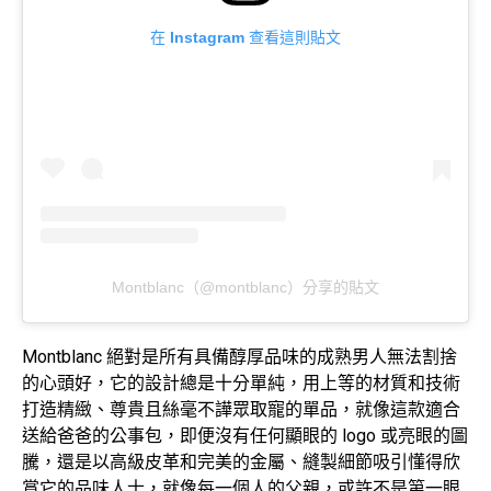
在 Instagram 查看這則貼文
Montblanc（@montblanc）分享的貼文
Montblanc 絕對是所有具備醇厚品味的成熟男人無法割捨
的心頭好，它的設計總是十分單純，用上等的材質和技術
打造精緻、尊貴且絲毫不譁眾取寵的單品，就像這款適合
送給爸爸的公事包，即便沒有任何顯眼的 logo 或亮眼的圖
騰，還是以高級皮革和完美的金屬、縫製細節吸引懂得欣
賞它的品味人士，就像每一個人的父親，或許不是第一眼