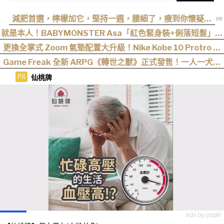
減肥首選，檸檬加它，堅持一週，腰細了，瘦到你懷疑人
生
就是本人！BABYMONSTER Asa「紅色緊身裝+俐落短髮」與
艾達王相似度爆表，粉絲狂刷「ASA Wong」
更換全掌式 Zoom 氣墊配置大升級！Nike Kobe 10 Protro 正
式回歸
Game Freak 全新 ARPG《轉世之獸》正式發售！一人一犬踏
上末日日本討伐之旅
仙桃牌
PR
ads by popIn