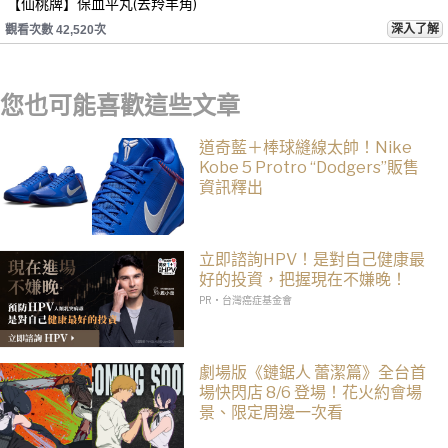
【仙桃牌】保血平丸(去羚羊角)
深入了解
觀看次數 42,520次
您也可能喜歡這些文章
道奇藍＋棒球縫線太帥！Nike
Kobe 5 Protro “Dodgers”販售
資訊釋出
立即諮詢HPV！是對自己健康最
好的投資，把握現在不嫌晚！
PR・台灣癌症基金會
劇場版《鏈鋸人 蕾潔篇》全台首
場快閃店 8/6 登場！花火約會場
景、限定周邊一次看