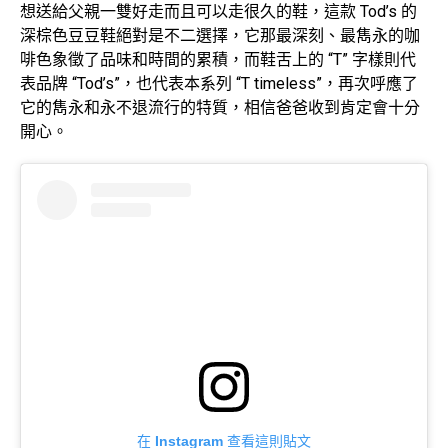
想送給父親一雙好走而且可以走很久的鞋，這款 Tod’s 的
深棕色豆豆鞋絕對是不二選擇，它那最深刻、最雋永的咖
啡色象徵了品味和時間的累積，而鞋舌上的 “T” 字樣則代
表品牌 “Tod’s”，也代表本系列 “T timeless”，再次呼應了
它的雋永和永不退流行的特質，相信爸爸收到肯定會十分
開心。
在 Instagram 查看這則貼文