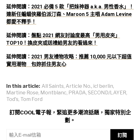
延伸閱讀：
2021 必備 5 款「把妹神器 a.k.a. 男性香水」！
連新任蝙蝠俠羅伯派汀森、Maroon 5 主唱 Adam Levine
都愛不釋手！
延伸閱讀：
盤點 2021 網友討論度最高「男用皮夾」
TOP10！換皮夾或送禮給男友的看過來！
延伸閱讀：
2021 男友禮物攻略：推薦 10,000 元以下超值
實用潮物 包妳抓住男友心
In this article:
All Saints
,
Article No.
,
ic! berlin
,
Martine Rose
,
Montblanc
,
PRADA
,
SECOND/LAYER
,
Tod's
,
Tom Ford
訂閱COOL電子報，緊追更多潮流話題，獨家特別企
劃。
訂閱