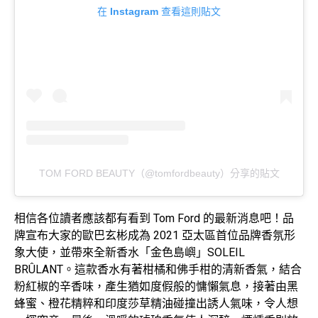
在 Instagram 查看這則貼文
TOM FORD BEAUTY（@tomfordbeauty）分享的貼文
相信各位讀者應該都有看到 Tom Ford 的最新消息吧！品
牌宣布大家的歐巴玄彬成為 2021 亞太區首位品牌香氛形
象大使，並帶來全新香水「金色島嶼」SOLEIL
BRÛLANT。這款香水有著柑橘和佛手柑的清新香氣，結合
粉紅椒的辛香味，產生猶如度假般的慵懶氣息，接著由黑
蜂蜜、橙花精粹和印度莎草精油碰撞出誘人氣味，令人想