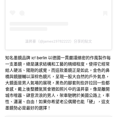
溫昇豪（@james19782222）分享的貼文
知名墨鏡品牌 ic! berlin 以德國一貫嚴謹縝密的作風製作每
一支墨鏡，總是講求結構和工藝的精細程度，使得它經常
給人硬派、陽剛的感覺，而這款墨鏡正是如此，金色的鼻
橋與鏡腿輔以深棕色鏡片，呈現一股大自然的戶外氣息，
大鏡面是男人氣場的展現，黑色的腳套則些許拉回一些都
會感，戴上後整體氣質會猶如照片中的溫昇豪，像是離開
城市喧囂、肆意流浪的男人，架車馳騁於美國公路上，率
性、瀟灑、自由！如果你希望老公偶爾也能「硬」，這支
墨鏡勢必是最好的選擇！