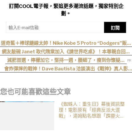
訂閱COOL電子報，緊追更多潮流話題，獨家特別企
劃。
訂閱
道奇藍＋棒球縫線太帥！Nike Kobe 5 Protro “Dodgers”販售
資訊釋出
網友敲碗 Janet 取代隋棠加入《請世界吃桌》！本尊親自回應
了…
減肥首選，檸檬加它，堅持一週，腰細了，瘦到你懷疑人
生
會炸彈摔的戰神！Dave Bautista 洽談演出《戰神》真人影
集，取代受傷退出的 Ryan Hurst
您也可能喜歡這些文章
《蜘蛛人：重生日》幕後資訊整
理！電影原有「經典反派大混
戰」，湯姆點名想跟「霹靂火」
合作！邁爾斯注定加入 MCU