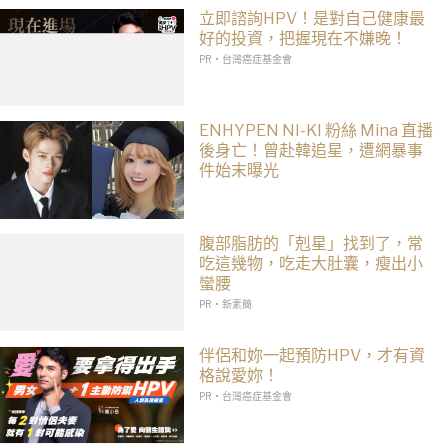
立即諮詢HPV！是對自己健康最
好的投資，把握現在不嫌晚！
PR・台灣癌症基金會
ENHYPEN NI-KI 粉絲 Mina 直播
後身亡！曾赴韓追星，遭網暴事
件始末曝光
腹部脂肪的「剋星」找到了，常
吃這幾物，吃走大肚囊，瘦出小
蠻腰
PR・新素簡
伴侶和妳一起預防HPV，才有資
格說愛妳！
PR・台灣癌症基金會