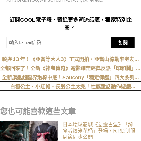
訂閱COOL電子報，緊追更多潮流話題，獨家特別企
劃。
訂閱
睽違 13 年！《亞當等大人3》正式開拍，亞當山德勒率老友轉
戰 Netflix
全都回來了！全新《神鬼傳奇》電影確定經典反派「印和闐」也
會回歸
全新旗艦超臨界泡棉中底！Saucony「穩定保護」四大系列鞋
款發布
白雪公主、小紅帽、長髮公主太兇！性感童話動作遊戲
《Swords & Slippers》Steam 頁面公開
您也可能喜歡這些文章
日本環球影城《惡靈古堡》「舔
食者爆米花桶」登場，R.P.D.制服
周邊同步公開