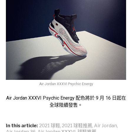
Air Jordan XXXVI Psychic Energy
Air Jordan XXXVI Psychic Energy 配色將於 9 月 16 日起在
全球陸續發售。
In this article:
2021 球鞋
,
2021 球鞋推薦
,
Air Jordan
,
Air Jordan 36
,
Air Jordan XXXVI
,
球鞋推薦