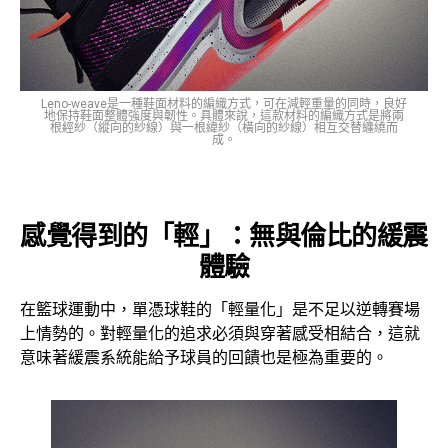
Leno-weave是一種鞋面材料的編織方式，可在減輕重量的同時，良好
地保持鞋面整體強度與韌性。具體來說，這款材料的編織方式是將兩
根經紗（縱向的紗線）與一根緯紗（橫向的紗線）相互交替纏繞而
成。
感覺得到的「輕」：無與倫比的緩震
體驗
在籃球運動中，單憑球鞋的「輕量化」是不足以逆轉賽場
上情勢的。對輕量化的追求必須與穿著感受相結合，這就
意味著緩震系統能給予球員的回饋也是極為重要的。