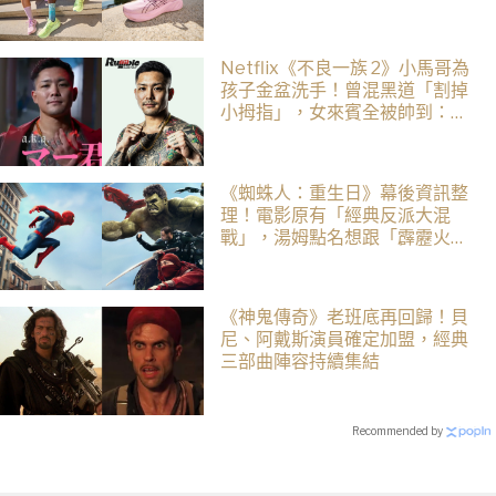
Netflix《不良一族 2》小馬哥為
孩子金盆洗手！曾混黑道「割掉
小拇指」，女來賓全被帥到：超
有骨氣
《蜘蛛人：重生日》幕後資訊整
理！電影原有「經典反派大混
戰」，湯姆點名想跟「霹靂火」
合作！邁爾斯注定加入 MCU
《神鬼傳奇》老班底再回歸！貝
尼、阿戴斯演員確定加盟，經典
三部曲陣容持續集結
Recommended by