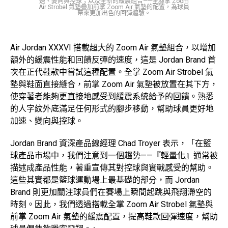
速、變向與控球；以及全新的緩震組合——全腳掌 Zoom
Air Strobel 氣墊疊加前掌 Zoom Air 氣墊的配置，為球員
帶來更加出色的回彈體驗。
Air Jordan XXXVI 搭載超大的 Zoom Air 氣墊組合，以增加
額外的緩震性能和回饋反彈的速度，這是 Jordan Brand 首
次在正代鞋款中嘗試這種配置。全掌 Zoom Air Strobel 氣
墊與鞋面直接縫合，前掌 Zoom Air 氣墊被放置在其下方，
使穿著者能夠更直接地感受到緩震系統給予的回饋。熟悉
的人字紋外底滿足任何形式的腳步移動，幫助球員更好地
加速、變向與控球。
Jordan Brand 資深產品線經理 Chad Troyer 表示，「在籃
球產品市場中，我們注意到一個趨勢——『輕量化』通常被
描述成產品性能，著重宣傳其對控球與實戰感受的幫助。
這些其實都是籃球運動場上最基礎的部分，而 Jordan
Brand 則更加關注球員們在賽場上瞬間起跳與飛翔滯空的
時刻。因此，我們透過搭載全掌 Zoom Air Strobel 氣墊與
前掌 Zoom Air 氣墊的緩震配置，提高鞋款回彈速度，幫助