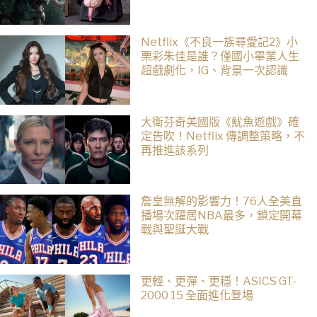
Netflix《不良一族尋愛記2》小
栗彩朱佳是誰？僅國小畢業人生
超戲劇化，IG、背景一次認識
大衛芬奇美國版《魷魚遊戲》確
定告吹！Netflix 傳調整策略，不
再推進該系列
詹皇無解的影響力！76人全美直
播場次躍居NBA最多，鎖定開幕
戰與聖誕大戰
更輕、更彈、更穩！ASICS GT-
2000 15 全面進化登場