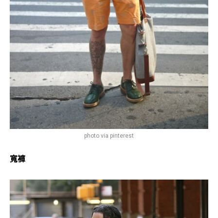
photo via pinterest
寬褲