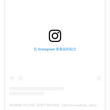
在 Instagram 查看這則貼文
HOMME PLISSÉ ISSEY MIYAKE（@hommeplisse_isseymiyake）分享的貼文