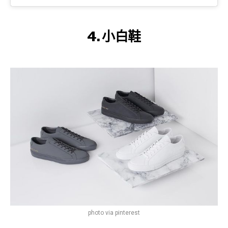
4. 小白鞋
photo via pinterest