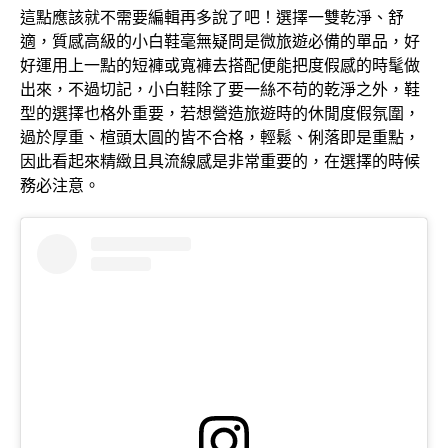
這點應該就不需要編輯再多說了吧！選擇一雙乾淨、舒
適，質感高級的小白鞋毫無疑問是微旅遊必備的單品，好
好運用上一點的短褲或寬褲去搭配便能把度假感的時髦做
出來，不過切記，小白鞋除了要一絲不苟的乾淨之外，鞋
型的選擇也格外重要，若想營造旅遊時的休閒度假氛圍，
過於厚重、楦頭太圓的皆不合格，輕鬆、俐落即是重點，
因此看起來精緻且具流線感是非常重要的，在選擇的時候
務必注意。