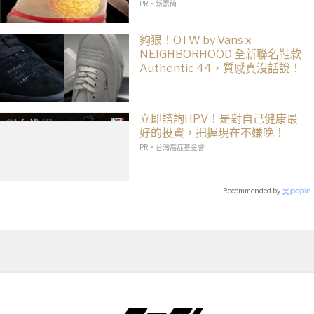
PR・新素簡
夠狠！OTW by Vans x
NEIGHBORHOOD 全新聯名鞋款
Authentic 44，質感真沒話說！
立即諮詢HPV！是對自己健康最
好的投資，把握現在不嫌晚！
PR・台灣癌症基金會
Recommended by