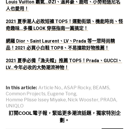
Louis Vuitton 霸氣…ØZI、溫昇豪、鹿晗、小勞勃道尼名
人也愛用！
2021 夏季潮人必敗短褲 TOP5！運動街頭、機能時尚、怪
奇趣味…多種 LOOK 穿搭指南一篇搞定！
網羅 Dior、Saint Laurent、LV、Prada 等一眾時尚精
品！2021 必買小白鞋 TOP8、不易撞款好物推薦！
2021 夏季必備「漁夫帽」推薦 TOP5！Prada、GUCCI、
LV…今年必收的大勢潮流神物！
In this article:
Article No.
,
ASAP Rocky
,
BEAMS
,
Common Projects
,
Eugene Tong
,
Homme Plisse Issey Miyake
,
Nick Wooster
,
PRADA
,
UNIQLO
訂閱COOL電子報，緊追更多潮流話題，獨家特別企
劃。