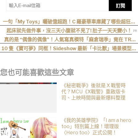
訂閱
一句「My Toys」曬破億超跑！C 羅豪華車庫藏了哪些超狂神
獸？
起床就先做件事，沒三天小腹就不見了! 肚子一天天變小！
真的是 “偶像的偶像”！人氣寫真模特「麻倉瑞季」竟在 TRE
“成功追星”，可愛直言：涼森真的太可愛，幸好有來台灣
10 隻《寶可夢》同框！Sideshow 最新「卡比獸」場景模型開
放預購
您也可能喜歡這些文章
《秘密戰爭》後就是 X 戰警時
代？MCU《X戰警》重啟版卡
司、上映時間與最新爆料整理
《我的英雄學院》「I am a hero
too」特別篇上線！壞理版
〈Hero too〉正式公開！