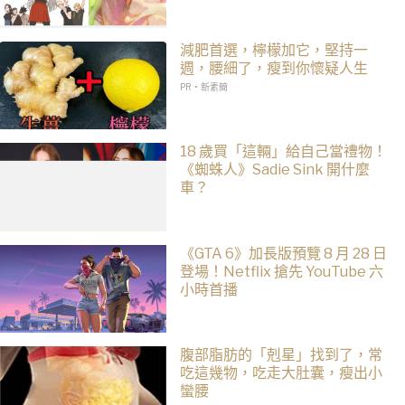
減肥首選，檸檬加它，堅持一
週，腰細了，瘦到你懷疑人生
PR・新素簡
18 歲買「這輛」給自己當禮物！
《蜘蛛人》Sadie Sink 開什麼
車？
《GTA 6》加長版預覽 8 月 28 日
登場！Netflix 搶先 YouTube 六
小時首播
腹部脂肪的「剋星」找到了，常
吃這幾物，吃走大肚囊，瘦出小
蠻腰