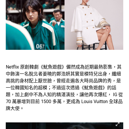
Netflix 原創韓劇《魷魚遊戲》儼然成為近期最熱影集，其
中飾演一名脫北者姜曉的鄭浩妍其實是模特兒出身，纖細
高挑的身材配上厭世臉，曾經走遍各大時尚品牌的秀，是
一位韓國知名的超模；不過這次透過《魷魚遊戲》的話
題，加上劇中不為人知的精湛演技，讓他再次爆紅， IG 從
70 萬暴增到目前 1500 多萬，更成為 Louis Vuitton 全球品
牌大使。