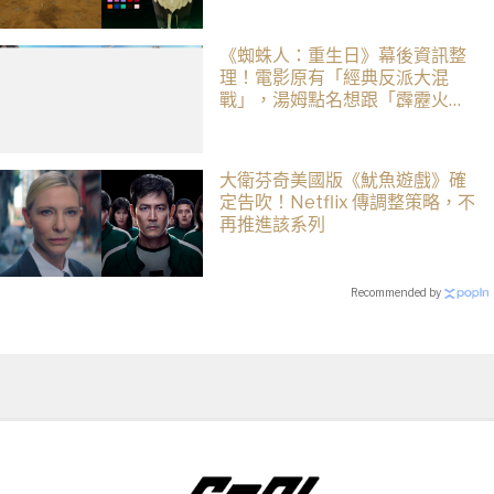
創貓咪加入四大部族冒險
《蜘蛛人：重生日》幕後資訊整
理！電影原有「經典反派大混
戰」，湯姆點名想跟「霹靂火」
合作！邁爾斯注定加入 MCU
大衛芬奇美國版《魷魚遊戲》確
定告吹！Netflix 傳調整策略，不
再推進該系列
Recommended by