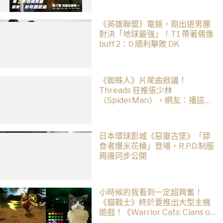
《英雄聯盟》電競，剛出道男團
對決「地球最強」！T1 帶著偶像
buff 2：0 順利擊敗 DK
《蜘蛛人》片尾曲掀議！
Threads 狂推張少林
〈SpiderMan〉，網友：播這個
直接神作預定
日本環球影城《惡靈古堡》「舔
食者爆米花桶」登場，R.P.D.制服
周邊同步公開
小時候的我看到一定超興奮！
《貓戰士》終於要推出大型主機
遊戲！《Warrior Cats: Clans of
the Forest》今年秋季登場，自