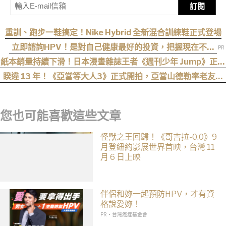
訂閱
重訓、跑步一鞋搞定！Nike Hybrid 全新混合訓練鞋正式登場
立即諮詢HPV！是對自己健康最好的投資，把握現在不嫌
晚！
紙本銷量持續下滑！日本漫畫雜誌王者《週刊少年 Jump》正式
跌破百萬大關
睽違 13 年！《亞當等大人3》正式開拍，亞當山德勒率老友轉
戰 Netflix
您也可能喜歡這些文章
怪獸之王回歸！《哥吉拉-0.0》9
月登紐約影展世界首映，台灣 11
月 6 日上映
伴侶和妳一起預防HPV，才有資
格說愛妳！
PR・台灣癌症基金會