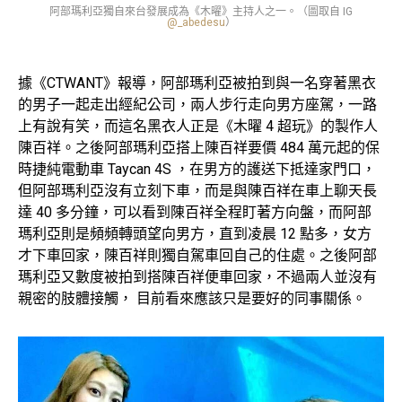
阿部瑪利亞獨自來台發展成為《木曜》主持人之一。（圖取自 IG
@_abedesu
）
據《CTWANT》報導，阿部瑪利亞被拍到與一名穿著黑衣
的男子一起走出經紀公司，兩人步行走向男方座駕，一路
上有說有笑，而這名黑衣人正是《木曜 4 超玩》的製作人
陳百祥。之後阿部瑪利亞搭上陳百祥要價 484 萬元起的保
時捷純電動車 Taycan 4S ，在男方的護送下抵達家門口，
但阿部瑪利亞沒有立刻下車，而是與陳百祥在車上聊天長
達 40 多分鐘，可以看到陳百祥全程盯著方向盤，而阿部
瑪利亞則是頻頻轉頭望向男方，直到凌晨 12 點多，女方
才下車回家，陳百祥則獨自駕車回自己的住處。之後阿部
瑪利亞又數度被拍到搭陳百祥便車回家，不過兩人並沒有
親密的肢體接觸， 目前看來應該只是要好的同事關係。