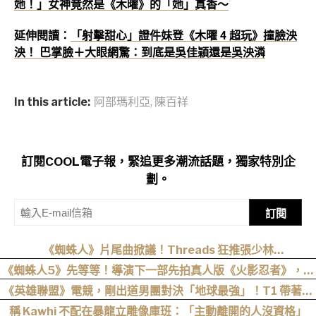
她！」女神竟然是《木曜》的「她」真香～
延伸閱讀：
「射擊甜心」證件妹登《木曜 4 超玩》撞臉泱
泱！ 巴掌臉＋大眼網驚：到底是吳佳穎還是吳泱潾
In this article:
阿部瑪利亞
,
陳百祥
訂閱COOL電子報，緊追更多潮流話題，獨家特別企
劃。
訂閱
《蜘蛛人》片尾曲掀議！Threads 狂推張少林
〈SpiderMan〉，網友：播這個直接神作預定
《蜘蛛人5》先等等！導演下一部先拍真人版《火影忍者》，電
影目前仍處於前製階段
《英雄聯盟》電競，剛出道男團對決「地球最強」！T1 帶著偶
像 buff 2：0 順利擊敗 DK
稱 Kawhi 不配在暴龍立雕像庫班：「主動離開的人沒資格」