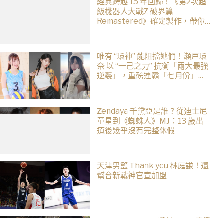
經典跨越 15 年回歸！《第2次超
級機器人大戰Z 破界篇
Remastered》確定製作，帶你
回顧 SRWZ 系列
唯有 “環神” 能阻擋她們！瀬戸環
奈 以 “一己之力” 抗衡「兩大最強
逆襲」，重磅連霸「七月份」榜
單冠軍
Zendaya 千黛亞是誰？從迪士尼
童星到《蜘蛛人》MJ：13 歲出
道後幾乎沒有完整休假
天津男籃 Thank you 林庭謙！還
幫台新戰神官宣加盟