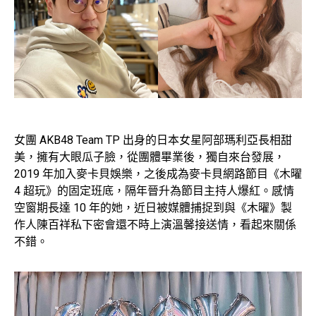
女團 AKB48 Team TP 出身的日本女星阿部瑪利亞長相甜
美，擁有大眼瓜子臉，從團體畢業後，獨自來台發展，
2019 年加入麥卡貝娛樂，之後成為麥卡貝網路節目《木曜
4 超玩》的固定班底，隔年晉升為節目主持人爆紅。感情
空窗期長達 10 年的她，近日被媒體捕捉到與《木曜》製
作人陳百祥私下密會還不時上演溫馨接送情，看起來關係
不錯。