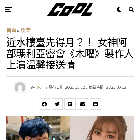
首頁
»
娛樂
近水樓臺先得月？！ 女神阿
部瑪利亞密會《木曜》製作人
上演溫馨接送情
By
Berlin
發布日期
2021-10-12
,
更新時間
2021-10-12