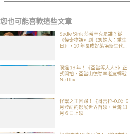
您也可能喜歡這些文章
Sadie Sink 莎蒂辛克是誰？從
《怪奇物語》到《蜘蛛人：重生
日》，10 年長成好萊塢新生代女
星
睽違 13 年！《亞當等大人3》正
式開拍，亞當山德勒率老友轉戰
Netflix
怪獸之王回歸！《哥吉拉-0.0》9
月登紐約影展世界首映，台灣 11
月 6 日上映