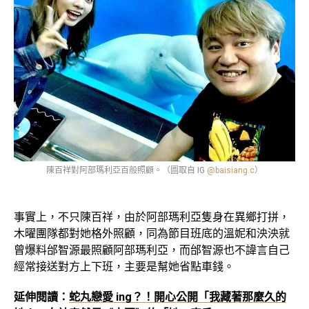
陳百祥對阿部瑪利亞百般照顧。（圖取自 IG
@baisiang.c
）
事實上，不只陳百祥，由於阿部瑪利亞隻身在異鄉打拼，
木曜團隊都對她格外照顧，同為節目班底的溫妮和泱泱就
曾爆料邰智源最照顧阿部瑪利亞，而邰智源也不諱言自己
經常接送對方上下班，主要是幫她省點車錢。
延伸閱讀：
蛇丸戀愛 ing？！開心公開「我藏著那麼久的