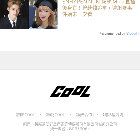
ENHYPEN NI-KI 粉絲 Mina 直播
後身亡！曾赴韓追星，遭網暴事
件始末一次看
Recommended by
【關於COOL】
、
【聯絡COOL】
、
【廣告合作】
、
【隱私權聲明】
廠商：英屬蓋曼群島商家庭傳媒股份有限公司城邦分公司
統一編號：80333064