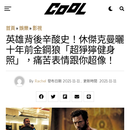
首頁
»
娛樂
»
影視
英雄背後辛酸史！休傑克曼曬
十年前金鋼狼「超猙獰健身
照」，痛苦表情跟你超像！
By
Rachel
發布日期
2021-11-11
,
更新時間
2021-11-11