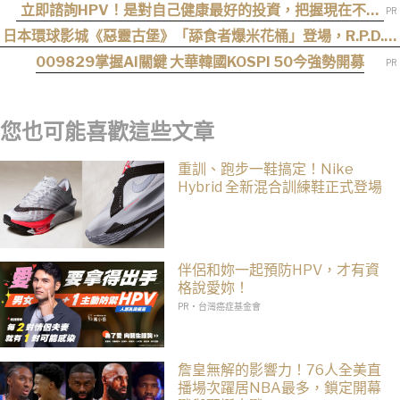
司
立即諮詢HPV！是對自己健康最好的投資，把握現在不嫌
晚！
日本環球影城《惡靈古堡》「舔食者爆米花桶」登場，R.P.D.制
服周邊同步公開
009829掌握AI關鍵 大華韓國KOSPI 50今強勢開募
您也可能喜歡這些文章
重訓、跑步一鞋搞定！Nike
Hybrid 全新混合訓練鞋正式登場
伴侶和妳一起預防HPV，才有資
格說愛妳！
PR・台灣癌症基金會
詹皇無解的影響力！76人全美直
播場次躍居NBA最多，鎖定開幕