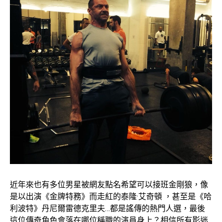
近年來也有多位男星被網友點名希望可以接班金剛狼，像
是以出演《金牌特務》而走紅的泰隆·艾奇頓 ，甚至是《哈
利波特》丹尼爾雷德克里夫…都是謠傳的熱門人選，最後
這位傳奇角色會落在哪位稱職的演員身上？相信所有影迷