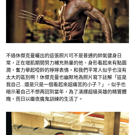
不過休傑克曼曬出的這張照片可不是普通的帥氣健身日
常，正在增肌期間努力補充熱量的他、身形看起來有點圓
潤，奮力舉起啞鈴的猙獰表情，和我們平常人似乎也沒有
太大的區別啊！休傑克曼也幽默地為照片寫下註解「這是
我自己….還是只是一個看起來超痛苦的小子？」，似乎也
暗示著自己不想再回到當年，為了演繹超級英雄的精實體
魄，而日以繼夜魔鬼訓練的生活了。