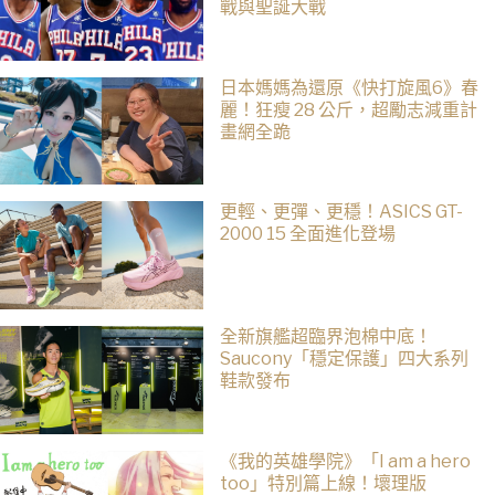
戰與聖誕大戰
日本媽媽為還原《快打旋風6》春
麗！狂瘦 28 公斤，超勵志減重計
畫網全跪
更輕、更彈、更穩！ASICS GT-
2000 15 全面進化登場
全新旗艦超臨界泡棉中底！
Saucony「穩定保護」四大系列
鞋款發布
《我的英雄學院》「I am a hero
too」特別篇上線！壞理版