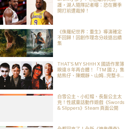
護，湖人隨隊記者曝：恐在賽季
開打前遭裁掉！
《侏羅紀世界：重生》導演確定
不回歸！因創作理念分歧退出續
集
THAT’S MY SHHH X 國語作業簿
睽違 8 年再合體！「TM 國 2」集
結熊仔、陳嫺靜、山姆…完整卡
司、售票資訊一次看
白雪公主、小紅帽、長髮公主太
兇！性感童話動作遊戲《Swords
& Slippers》Steam 頁面公開
全都回來了！全新《神鬼傳奇》