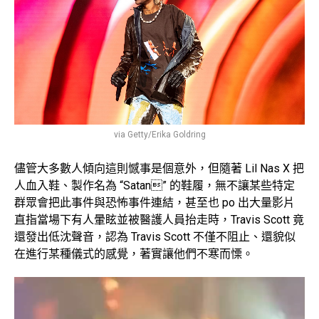
via Getty/Erika Goldring
儘管大多數人傾向這則憾事是個意外，但隨著 Lil Nas X 把
人血入鞋、製作名為 “Satan” 的鞋履，無不讓某些特定
群眾會把此事件與恐怖事件連結，甚至也 po 出大量影片
直指當場下有人暈眩並被醫護人員抬走時，Travis Scott 竟
還發出低沈聲音，認為 Travis Scott 不僅不阻止、還貌似
在進行某種儀式的感覺，著實讓他們不寒而慄。