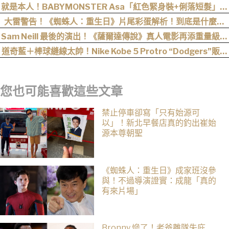
就是本人！BABYMONSTER Asa「紅色緊身裝+俐落短髮」與
艾達王相似度爆表，粉絲狂刷「ASA Wong」
大雷警告！《蜘蛛人：重生日》片尾彩蛋解析！到底是什麼意
思？推測這個可能性最高
Sam Neill 最後的演出！《薩爾達傳說》真人電影再添重量級卡
司
道奇藍＋棒球縫線太帥！Nike Kobe 5 Protro “Dodgers”販售
資訊釋出
您也可能喜歡這些文章
禁止停車卻寫「只有始源可
以」！新北早餐店真的釣出崔始
源本尊朝聖
《蜘蛛人：重生日》成家班沒參
與！不過導演證實：成龍「真的
有來片場」
Bronny 慘了！老爸離隊失庇