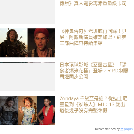
傳說》真人電影再添重量級卡司
《神鬼傳奇》老班底再回歸！貝
尼、阿戴斯演員確定加盟，經典
三部曲陣容持續集結
日本環球影城《惡靈古堡》「舔
食者爆米花桶」登場，R.P.D.制服
周邊同步公開
Zendaya 千黛亞是誰？從迪士尼
童星到《蜘蛛人》MJ：13 歲出
道後幾乎沒有完整休假
Recommended by