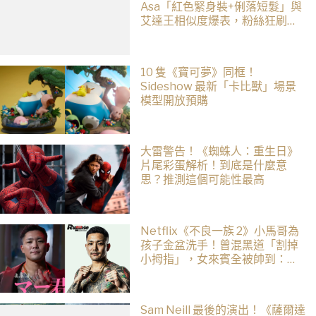
Asa「紅色緊身裝+俐落短髮」與
艾達王相似度爆表，粉絲狂刷
「ASA Wong」
10 隻《寶可夢》同框！
Sideshow 最新「卡比獸」場景
模型開放預購
大雷警告！《蜘蛛人：重生日》
片尾彩蛋解析！到底是什麼意
思？推測這個可能性最高
Netflix《不良一族 2》小馬哥為
孩子金盆洗手！曾混黑道「割掉
小拇指」，女來賓全被帥到：超
有骨氣
Sam Neill 最後的演出！《薩爾達