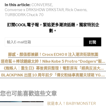
In this article:
CONVERSE
,
Converse x DRKSHDW DRKSTAR
,
Rick Owens
,
TURBODRK Chuck 70
訂閱COOL電子報，緊追更多潮流話題，獨家特別企
劃。
訂閱
腳感、顏值都兼顧！Crocs ECHO II 注入潮流街頭氛圍
道奇藍＋棒球縫線太帥！Nike Kobe 5 Protro “Dodgers”販售
資訊釋出
《蜘蛛人：重生日》幕後資訊整理！電影原有「經典反派大混
戰」，湯姆點名想跟「霹靂火」合作！邁爾斯注定加入 MCU
BLACKPINK 出道 10 周年前夕「傳女粉絲拿高爾夫球砸 YG 」
官方緊急改口：全員出席見面會！
您也可能喜歡這些文章
就是本人！BABYMONSTER