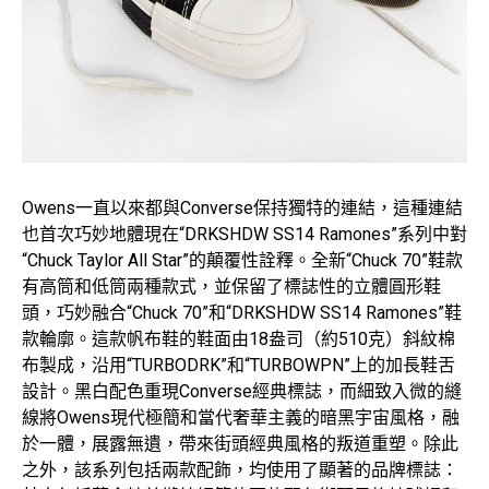
Owens一直以來都與Converse保持獨特的連結，這種連結
也首次巧妙地體現在“DRKSHDW SS14 Ramones”系列中對
“Chuck Taylor All Star”的顛覆性詮釋。全新“Chuck 70”鞋款
有高筒和低筒兩種款式，並保留了標誌性的立體圓形鞋
頭，巧妙融合“Chuck 70”和“DRKSHDW SS14 Ramones”鞋
款輪廓。這款帆布鞋的鞋面由18盎司（約510克）斜紋棉
布製成，沿用“TURBODRK”和“TURBOWPN”上的加長鞋舌
設計。黑白配色重現Converse經典標誌，而細致入微的縫
線將Owens現代極簡和當代奢華主義的暗黑宇宙風格，融
於一體，展露無遺，帶來街頭經典風格的叛道重塑。除此
之外，該系列包括兩款配飾，均使用了顯著的品牌標誌：